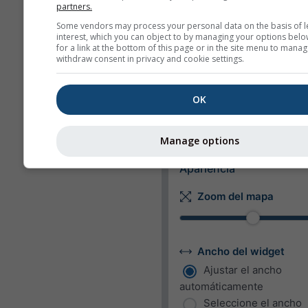
partners.
Longitud
Some vendors may process your personal data on the basis of l
Métrico
Imperial
interest, which you can object to by managing your options belo
for a link at the bottom of this page or in the site menu to manag
withdraw consent in privacy and cookie settings.
Velocidad del viento
m/s
km/h
mp
OK
kn
bft
Manage options
Apariencia
Zoom del mapa
Ancho del widget
Ajustar el ancho
automáticamente
Seleccione el ancho