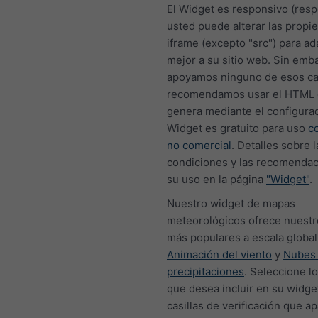
El Widget es responsivo (resp
usted puede alterar las propi
iframe (excepto "src") para a
mejor a su sitio web. Sin emb
apoyamos ninguno de esos c
recomendamos usar el HTML 
genera mediante el configurad
Widget es gratuito para uso
c
no comercial
. Detalles sobre l
condiciones y las recomendac
su uso en la página
"Widget"
.
Nuestro widget de mapas
meteorológicos ofrece nuest
más populares a escala global,
Animación del viento
y
Nubes
precipitaciones
. Seleccione l
que desea incluir en su widge
casillas de verificación que a