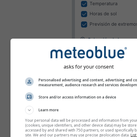
Temperatura
Horas de sol
Previsión de extremo
Selección de lugar
El Widget puede mostrar el 
en un lugar predefinido o tra
detectar el lugar de todos lo
asks for your consent
visitantes en su sitio.
Utilizar el lugar actua
Personalised advertising and content, advertising and c
measurement, audience research and services develop
Detectar lugar del us
Store and/or access information on a device
Unidades
Learn more
Temperatura
Your personal data will be processed and information from you
(cookies, unique identifiers, and other device data) may be store
C
F
accessed by and shared with 750 partners, or used specifically b
site. We and our partners may use precise geolocation data.
List