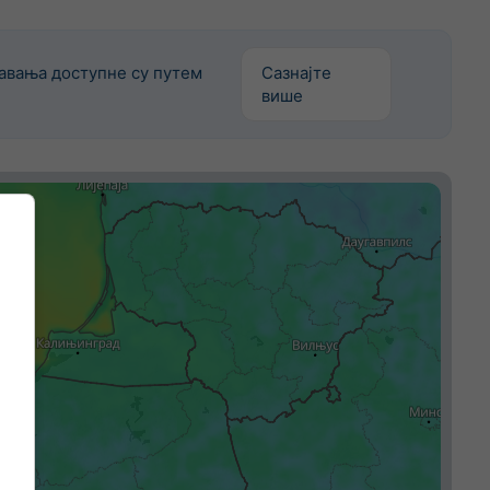
авања доступне су путем
Сазнајте
више