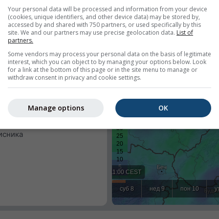
Your personal data will be processed and information from your device
(cookies, unique identifiers, and other device data) may be stored by,
accessed by and shared with 750 partners, or used specifically by this
site. We and our partners may use precise geolocation data.
List of
partners.
Some vendors may process your personal data on the basis of legitimate
interest, which you can object to by managing your options below. Look
for a link at the bottom of this page or in the site menu to manage or
withdraw consent in privacy and cookie settings.
ременску прогнозу за
ју или покушати да открије
Manage options
OK
вашег сајта.
окацију
исника