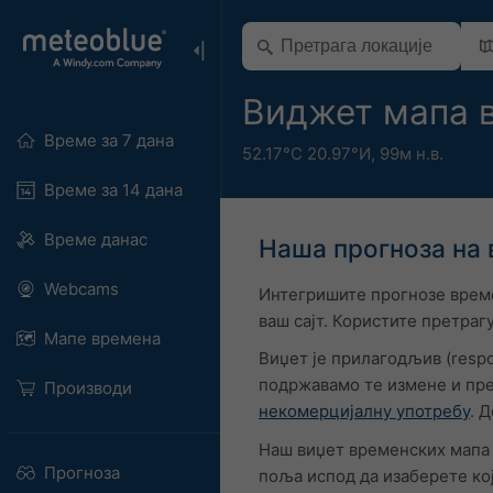
Виджет мапа в
Време за 7 дана
52.17°С 20.97°И,
99м н.в.
Време за 14 дана
Време данас
Наша прогноза на 
Webcams
Интегришите прогнозе време
ваш сајт. Користите претраг
Мапе времена
Виџет је прилагодљив (respo
подржавамо те измене и пре
Производи
некомерцијалну употребу
. 
Наш виџет временских мапа 
Прогноза
поља испод да изаберете кој