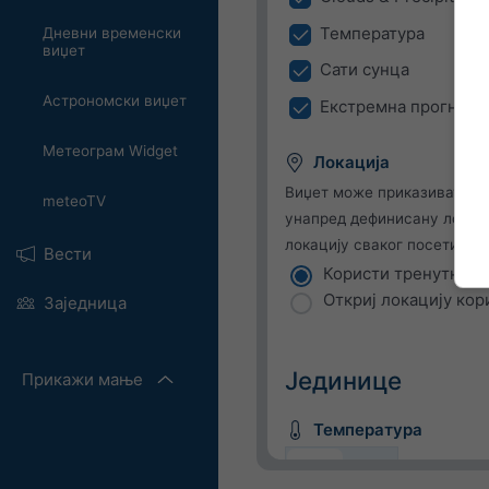
Температура
Дневни временски
виџет
Сати сунца
Астрономски виџет
Екстремна прогноза
Метеограм Widget
Локација
Виџет може приказивати в
meteoTV
унапред дефинисану локаци
локацију сваког посетиоца 
Вести
Користи тренутну л
Откриј локацију кор
Заједница
Јединице
Прикажи мање
Температура
C
F