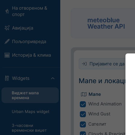
На отвореном &
спорт
meteoblue
Weather API
Авијација
Пољопривреда
Историја & клима
Пријавите се да бист
Widgets
Мапе и локација
Виджет мапа
Мапе
времена
Wind Animation
Urban Maps widget
Wind Gust
Сателит
3-часовни
временски виџет
Clouds & Precipitatio