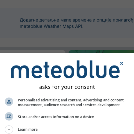
Додатне детаљне мапе времена и опције прилагођ
meteoblue Weather Maps API.
е уградили овај widget.
asks for your consent
Personalised advertising and content, advertising and content
measurement, audience research and services development
Store and/or access information on a device
Learn more
n