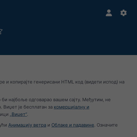
е и копирајте генерисани HTML код (видети испод) на
ко би најбоље одговарао вашем сајту. Међутим, не
 Виџет је бесплатан за
комерцијалну и
аници
„Виџет“
.
јући
Анимацију ветра
и
Облаке и падавине
. Означите