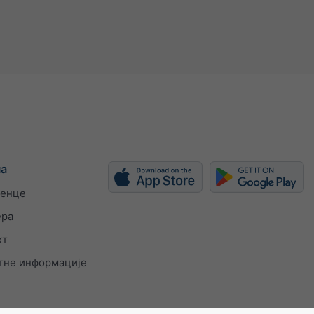
ијални
h
kn
bft
ма
енце
ера
кт
тне информације
ди ширину
у (px)