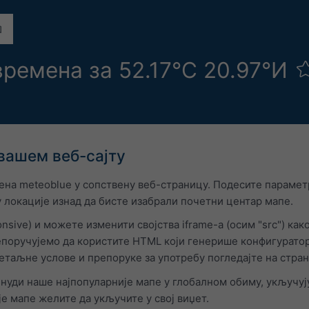
ремена за 52.17°С 20.97°И
вашем веб-сајту
на meteoblue у сопствену веб-страницу. Подесите параметр
у локације изнад да бисте изабрали почетни центар мапе.
nsive) и можете изменити својства iframe-а (осим "src") ка
поручујемо да користите HTML који генерише конфигуратор.
Детаљне услове и препоруке за употребу погледајте на стр
нуди наше најпопуларније мапе у глобалном обиму, укључу
е мапе желите да укључите у свој виџет.