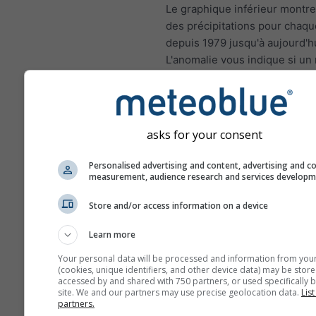
Le graphique inférieur montre
des précipitations pour chaq
depuis 1979 jusqu'à aujourd'hu
L'anomalie vous indique si un
reçu plus ou moins des précip
que la moyenne climatique su
de 1980 à 2010. Ainsi, les moi
été plus humides et les mois 
asks for your consent
été plus secs que la normale.
Personalised advertising and content, advertising and c
measurement, audience research and services develop
Store and/or access information on a device
Changement climatique - 5
49.28°E Anomalie de tempér
Learn more
des précipitations par mois
Your personal data will be processed and information from you
(cookies, unique identifiers, and other device data) may be store
Mois
accessed by and shared with 750 partners, or used specifically b
site. We and our partners may use precise geolocation data.
List
Jan
Feb
Mar
A
partners.