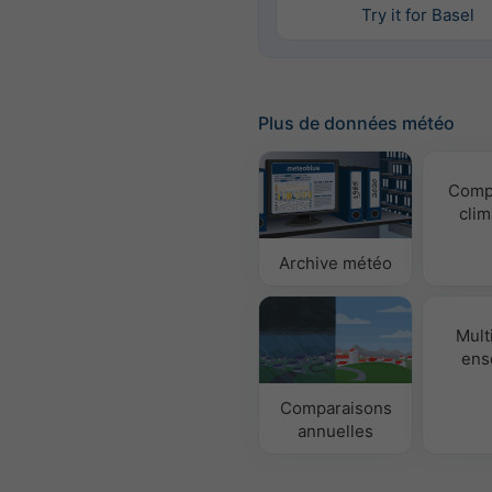
Try it for Basel
Plus de données météo
Comp
clim
Archive météo
Mult
ens
Comparaisons
annuelles