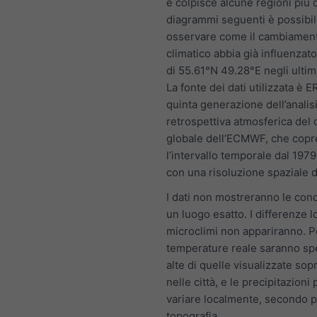
e colpisce alcune regioni più d
diagrammi seguenti è possibi
osservare come il cambiamen
climatico abbia già influenzato
di 55.61°N 49.28°E negli ultim
La fonte dei dati utilizzata è E
quinta generazione dell’analis
retrospettiva atmosferica del 
globale dell’ECMWF, che copr
l’intervallo temporale dal 1979
con una risoluzione spaziale 
I dati non mostreranno le cond
un luogo esatto. I differenze l
microclimi non appariranno. Pe
temperature reale saranno sp
alte di quelle visualizzate sop
nelle città, e le precipitazion
variare localmente, secondo p.
topografia.