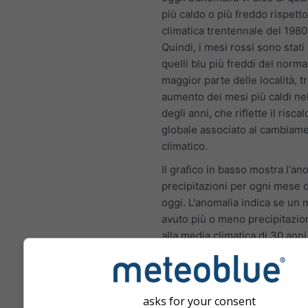
più caldo o più freddo rispetto
climatica trentennale del 198
Quindi, i mesi rossi sono stati 
quelli blu più freddi del norma
maggior parte delle località, 
aumento dei mesi più caldi ne
degli anni, che riflette il risc
globale associato al cambiam
climatico.
Il grafico in basso mostra l'an
precipitazioni per ogni mese 
oggi. L'anomalia indica se un
avuto più o meno precipitazion
alla media climatica di 30 ann
2010. Pertanto, i mesi verdi e
piovosi e i mesi marroni erano
del normale.
asks for your consent