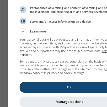
Personalised advertising and content, advertising and c
measurement, audience research and services develop
Cambiamento climatico - 5
49.28°E Anomalia di temper
Store and/or access information on a device
precipitazioni per mese
Learn more
Mese
Your personal data will be processed and information from you
(cookies, unique identifiers, and other device data) may be store
Jan
Feb
Mar
A
accessed by and shared with 750 partners, or used specifically b
site. We and our partners may use precise geolocation data.
List
May
Jun
Jul
Au
partners.
Some vendors may process your personal data on the basis of l
Sep
Oct
Nov
De
interest, which you can object to by managing your options belo
for a link at the bottom of this page or in the site menu to manag
withdraw consent in privacy and cookie settings.
OK
Manage options