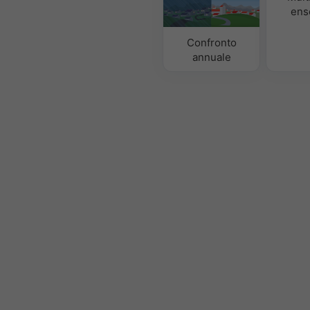
ens
Confronto
annuale