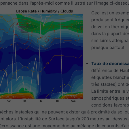
panache dans l'après-midi comme illustré sur l'image ci-desso
Ceci est un exempl
produisent fréquem
de vol en thermiqu
dans la plupart d
similaires atteign
presque partout.
Taux de décroiss
différence de Haut
étiquettes blanche
très stables) ont 
La limite entre le
atmosphériques st
conditions favorab
sèches instables qui ne peuvent exister qu'à proximité du sol 
nt alors. L'instabilité de Surface jusqu'à 200 mètres au-dessu
décroissance est une moyenne due au mélange de courants d'ai