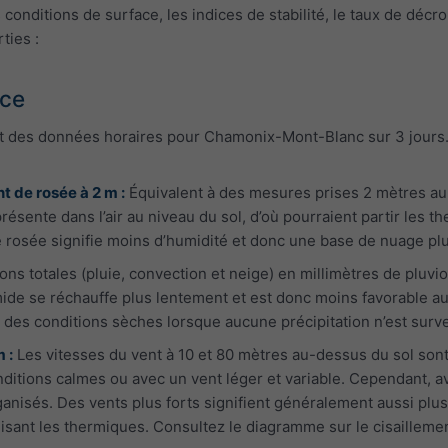
s conditions de surface, les indices de stabilité, le taux de déc
ties :
ace
 des données horaires pour Chamonix-Mont-Blanc sur 3 jours. L
t de rosée à 2 m :
Équivalent à des mesures prises 2 mètres au
présente dans l’air au niveau du sol, d’où pourraient partir les 
e rosée signifie moins d’humidité et donc une base de nuage plu
ions totales (pluie, convection et neige) en millimètres de plu
mide se réchauffe plus lentement et est donc moins favorable au
 des conditions sèches lorsque aucune précipitation n’est surv
 :
Les vitesses du vent à 10 et 80 mètres au-dessus du sol son
itions calmes ou avec un vent léger et variable. Cependant, av
anisés. Des vents plus forts signifient généralement aussi plus
uisant les thermiques. Consultez le diagramme sur le cisailleme