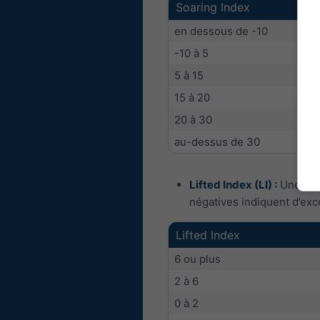
Soaring Index
en dessous de -10
-10 à 5
5 à 15
15 à 20
20 à 30
au-dessus de 30
Lifted Index (LI) :
Une autr
négatives indiquent d’exc
Lifted Index
6 ou plus
2 à 6
0 à 2