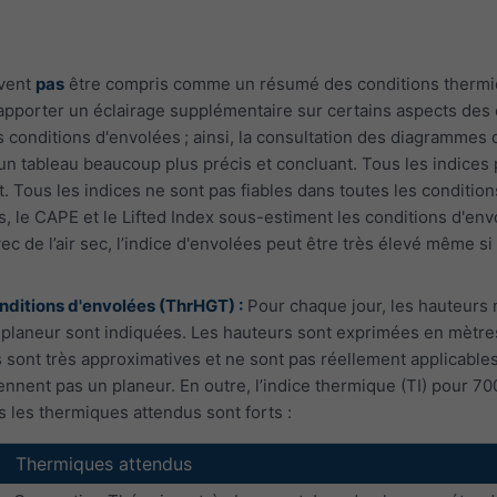
ivent
pas
être compris comme un résumé des conditions thermique
pporter un éclairage supplémentaire sur certains aspects des 
 conditions d'envolées ; ainsi, la consultation des diagrammes 
n tableau beaucoup plus précis et concluant. Tous les indices p
nt. Tous les indices ne sont pas fiables dans toutes les condit
, le CAPE et le Lifted Index sous-estiment les conditions d'env
vec de l’air sec, l’indice d'envolées peut être très élevé même s
ditions d'envolées (ThrHGT) :
Pour chaque jour, les hauteurs 
planeur sont indiquées. Les hauteurs sont exprimées en mètre
rs sont très approximatives et ne sont pas réellement applicabl
nnent pas un planeur. En outre, l’indice thermique (TI) pour 700
s les thermiques attendus sont forts :
Thermiques attendus