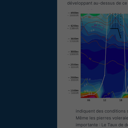
développant au-dessus de ce 
indiquent des conditions 
Même les pierres voleraie
importante : Le Taux de 