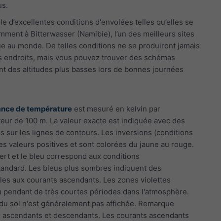
us.
e d’excellentes conditions d'envolées telles qu’elles se
ment à Bitterwasser (Namibie), l’un des meilleurs sites
e au monde. De telles conditions ne se produiront jamais
es endroits, mais vous pouvez trouver des schémas
ant des altitudes plus basses lors de bonnes journées
ance de température
est mesuré en kelvin par
eur de 100 m. La valeur exacte est indiquée avec des
s sur les lignes de contours. Les inversions (conditions
des valeurs positives et sont colorées du jaune au rouge.
 vert et le bleu correspond aux conditions
andard. Les bleus plus sombres indiquent des
les aux courants ascendants. Les zones violettes
ou pendant de très courtes périodes dans l'atmosphère.
s du sol n'est généralement pas affichée. Remarque
r ascendants et descendants. Les courants ascendants