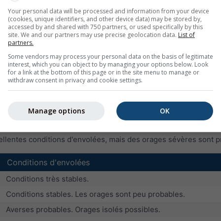
Conditions d'envolées
Your personal data will be processed and information from your device
(cookies, unique identifiers, and other device data) may be stored by,
Pas de thermiques ou thermiques faibles
accessed by and shared with 750 partners, or used specifically by this
site. We and our partners may use precise geolocation data.
List of
thermiques secs ou 1/8 cumulus avec thermiques modérés
partners.
bonnes conditions d'envolées
Some vendors may process your personal data on the basis of legitimate
interest, which you can object to by managing your options below. Look
bonnes conditions d'envolées avec averses occasionnelles
for a link at the bottom of this page or in the site menu to manage or
withdraw consent in privacy and cookie settings.
excellentes conditions d'envolées, mais probabilité croissant
probabilité d’orages supérieure à 60 %
Manage options
OK
e mesure d’instabilité (valeurs négatives) ou de stabilité (vale
ellentes conditions d'envolées, mais des orages sévères sont p
Conditions d'envolées
Conditions très stables.
Conditions stables. Les orages sont peu probables.
Averses probables. Orages isolés possibles.