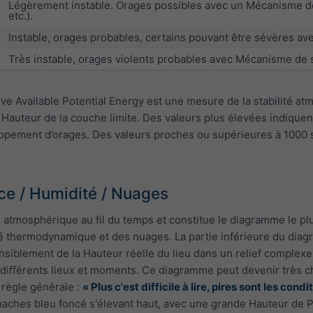
Légèrement instable. Orages possibles avec un Mécanisme de 
etc.).
Instable, orages probables, certains pouvant être sévères 
Très instable, orages violents probables avec Mécanisme de
e Available Potential Energy est une mesure de la stabilité at
Hauteur de la couche limite. Des valeurs plus élevées indique
ppement d’orages. Des valeurs proches ou supérieures à 1000 su
ce / Humidité / Nuages
 atmosphérique au fil du temps et constitue le diagramme le plu
ité thermodynamique et des nuages. La partie inférieure du di
ensiblement de la Hauteur réelle du lieu dans un relief complexe
ifférents lieux et moments. Ce diagramme peut devenir très char
 règle générale :
« Plus c'est difficile à lire, pires sont les cond
aches bleu foncé s'élevant haut, avec une grande Hauteur de P