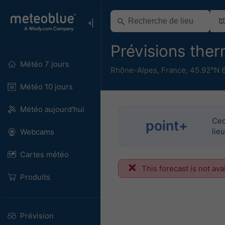
Prévisions th
Météo 7 jours
Rhône-Alpes
,
France
,
45.92°N 
Météo 10 jours
Météo aujourd'hui
Cec
point+
lie
Webcams
Cartes météo
This forecast is not ava
Produits
Prévision