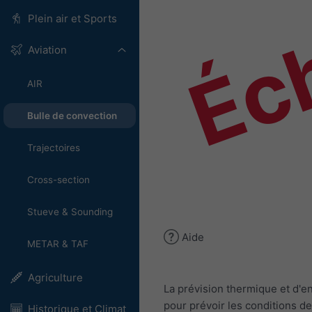
Éch
Plein air et Sports
Aviation
AIR
Bulle de convection
Trajectoires
Cross-section
Stueve & Sounding
Aide
METAR & TAF
Agriculture
La prévision thermique et d'
pour prévoir les conditions d
Historique et Climat