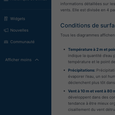
informations détaillées sur le
vents. Elle est divisée en 4 par
Widgets
Conditions de surf
Nouvelles
Tous les diagrammes affichent
Communauté
Température à 2 m et poin
indique la quantité d’eau 
Afficher moins
température et le point d
Précipitations:
Précipitat
évaporer l’eau, un sol hu
déclenchent plus tôt dans
Vent à 10 m et vent à 80 m
développent dans des cond
tendance à être mieux org
cisaillement du vent détr