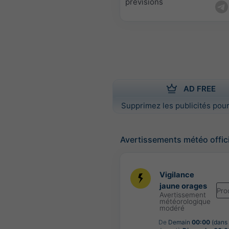
prévisions
AD FREE
Supprimez les publicités pour
Avertissements météo offic
Vigilance
jaune orages
Pro
Avertissement
météorologique
modéré
De
Demain
00:00
(dans 