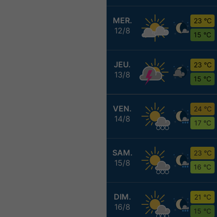
MER.
23 °C
12/8
15 °C
JEU.
23 °C
13/8
15 °C
VEN.
24 °C
14/8
17 °C
SAM.
23 °C
15/8
16 °C
DIM.
21 °C
16/8
15 °C