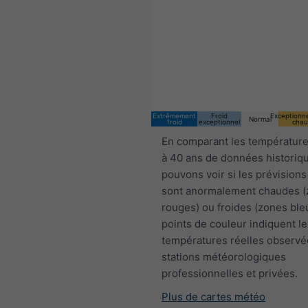
15:00 CEST
Fri 7
Sat 8
Sun 9
Extrêmement
Froid
Exceptionn
Normal
froid
exceptionnel
chau
En comparant les température
à 40 ans de données historiq
pouvons voir si les prévisions
sont anormalement chaudes 
rouges) ou froides (zones ble
points de couleur indiquent le
températures réelles observé
stations météorologiques
professionnelles et privées.
Plus de cartes météo