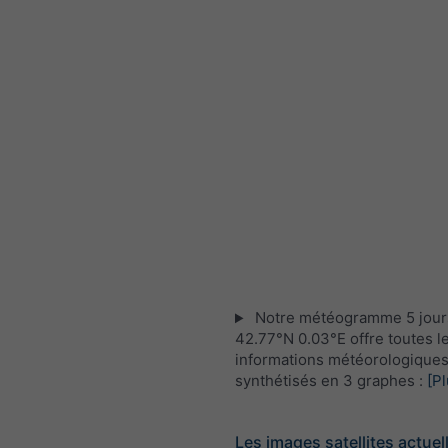
Notre météogramme 5 jour
42.77°N 0.03°E offre toutes l
informations météorologique
synthétisés en 3 graphes :
[Pl
Les images satellites actuel