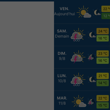
VEN.
22 
Aujourd'hui
12 
SAM.
24 °C
Demain
16 °C
DIM.
23 °C
9/8
16 °C
LUN.
21 °C
10/8
14 °C
MAR.
22 °C
11/8
15 °C