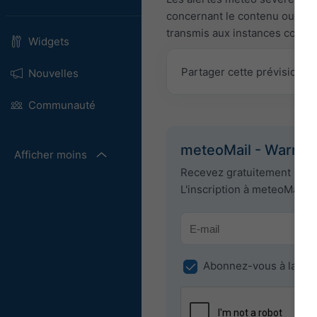
concernant le contenu ou la n
transmis aux instances conce
Widgets
Partager cette prévision
Nouvelles
Communauté
meteoMail - Warning
Afficher moins
Recevez gratuitement les 
L'inscription à meteoMail e
Abonnez-vous à la new