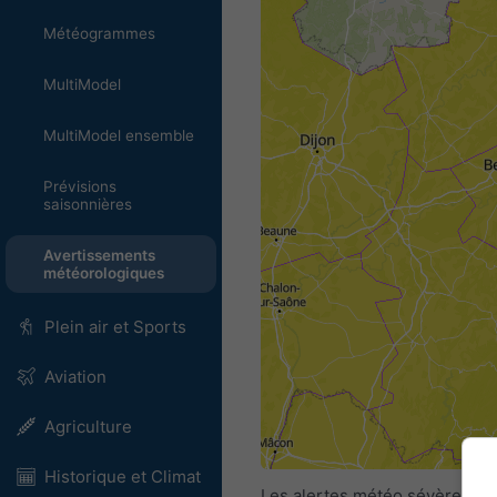
Météogrammes
MultiModel
MultiModel ensemble
Prévisions
saisonnières
Avertissements
météorologiques
Plein air et Sports
Aviation
Agriculture
Historique et Climat
Les alertes météo sévère sont