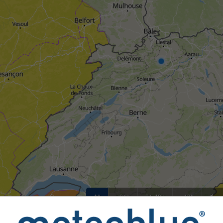
All
<24h
24-48h
>48h
 fournies à meteoblue par plus de 80 agences officielles dans 