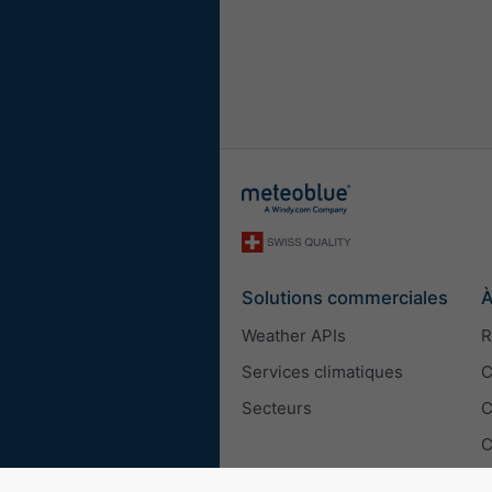
Solutions commerciales
À
Weather APIs
R
Services climatiques
C
Secteurs
C
C