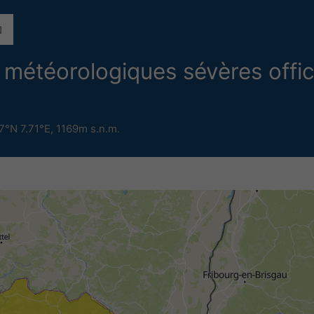
météorologiques sévères offic
7°N 7.71°E,
1169m s.n.m.