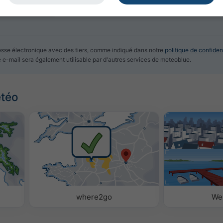
sse électronique avec des tiers, comme indiqué dans notre
politique de confident
e e-mail sera également utilisable par d'autres services de meteoblue.
étéo
where2go
We