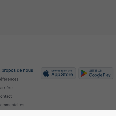
 propos de nous
éférences
arrière
ontact
ommentaires