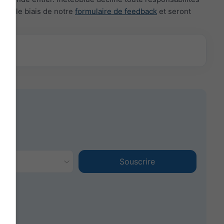
par le biais de notre
formulaire de feedback
et seront