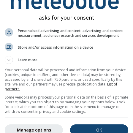
ature des avertissements. Les problèmes peuvent être signalés 
rnées.
asks for your consent
Personalised advertising and content, advertising and content
measurement, audience research and services development
Store and/or access information on a device
Learn more
s pour Hinteri Egg
Your personal data will be processed and information from your device
avertissements météorologiques par e-mail.
(cookies, unique identifiers, and other device data) may be stored by,
st gratuite et peut être annulée à tout moment.
accessed by and shared with 750 partners, or used specifically by this
site. We and our partners may use precise geolocation data.
List of
partners.
Some vendors may process your personal data on the basis of legitimate
interest, which you can object to by managing your options below. Look
for a link at the bottom of this page or in the site menu to manage or
sletter
withdraw consent in privacy and cookie settings.
Manage options
OK