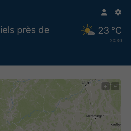
iels près de
23 °C
20:30
+
−