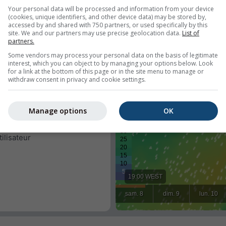
Your personal data will be processed and information from your device
(cookies, unique identifiers, and other device data) may be stored by,
accessed by and shared with 750 partners, or used specifically by this
ent
site. We and our partners may use precise geolocation data.
List of
partners.
es
Some vendors may process your personal data on the basis of legitimate
interest, which you can object to by managing your options below. Look
for a link at the bottom of this page or in the site menu to manage or
withdraw consent in privacy and cookie settings.
mps dans un lieu prédéfini ou
 tous les visiteurs de votre
Manage options
OK
tilisateur