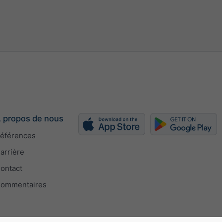
h
kn
bft
 propos de nous
éférences
arrière
ontact
ommentaires
ue de la largeur
eur manuellement (px)