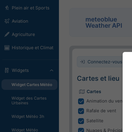
Plein air et Sports
meteoblue
Aviation
Weather API
Agriculture
Historique et Climat
Connectez-vous pour 
Widgets
Cartes et lieu
Widget Cartes Météo
Cartes
Widget des Cartes
Animation du vent
Urbaines
Rafale de vent
Widget Météo 3h
Satellite
Widget Météo
Nuages & Précipitatio