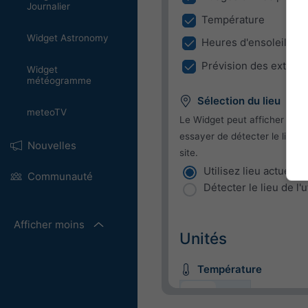
Journalier
Température
Widget Astronomy
Heures d'ensoleillem
Prévision des extrêm
Widget
météogramme
Sélection du lieu
meteoTV
Le Widget peut afficher le te
essayer de détecter le lieu de
Nouvelles
site.
Utilisez lieu actuel
Communauté
Détecter le lieu de l'u
Afficher moins
Unités
Température
C
F