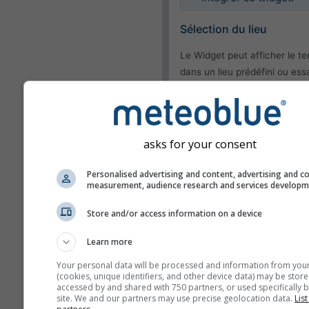
Sélection du lieu
Le Widget peut afficher le t
dans un lieu prédéfini ou ess
détecter le lieu de tous les vi
de votre site.
Utilisez lieu actuel
Détecter le lieu de
asks for your consent
l'utilisateur
Personalised advertising and content, advertising and c
measurement, audience research and services develop
Apparence
Store and/or access information on a device
Fonctionnalités
Learn more
Omettre température 
Your personal data will be processed and information from you
l'humidité
(cookies, unique identifiers, and other device data) may be store
accessed by and shared with 750 partners, or used specifically b
site. We and our partners may use precise geolocation data.
List