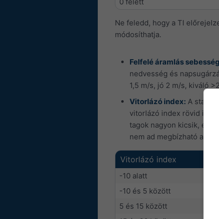
0 felett
Ne feledd, hogy a TI előrejel
módosíthatja.
Felfelé áramlás sebessége
nedvesség és napsugárzás
1,5 m/s, jó 2 m/s, kiváló >
Vitorlázó index:
A stabili
vitorlázó index rövid idő
tagok nagyon kicsik, ezér
nem ad megbízható adatot,
Vitorlázó index
-10 alatt
-10 és 5 között
5 és 15 között