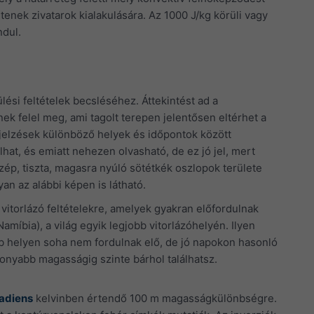
enek zivatarok kialakulására. Az 1000 J/kg körüli vagy
ndul.
ülési feltételek becsléséhez. Áttekintést ad a
ének felel meg, ami tagolt terepen jelentősen eltérhet a
jelzések különböző helyek és időpontok között
hat, és emiatt nehezen olvasható, de ez jó jel, mert
zép, tiszta, magasra nyúló sötétkék oszlopok területe
an az alábbi képen is látható.
ó vitorlázó feltételekre, amelyek gyakran előfordulnak
amíbia), a világ egyik legjobb vitorlázóhelyén. Ilyen
bb helyen soha nem fordulnak elő, de jó napokon hasonló
onyabb magasságig szinte bárhol találhatsz.
radiens
kelvinben értendő 100 m magasságkülönbségre.