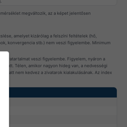
.
őmérséklet megváltozik, az a képet jelentősen
ése, amelyet kizárólag a felszíni feltételek (hő,
ámok, konvergencia stb.) nem veszi figyelembe. Minimum
s páratartalmat veszi figyelembe. Figyelem, nyáron a
ó miatt. Télen, amikor nagyon hideg van, a nedvességi
ya miatt nem kedvez a zivatarok kialakulásának. Az index