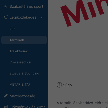
Mi
Szabadtéri és sport
Légiközlekedés
AIR
Termikek
Trajektóriák
Cross-section
Stueve & Sounding
METAR & TAF
Súgó
Mezőgazdaság
A termik- és vitorlázó-előrej
Előzmények és klíma