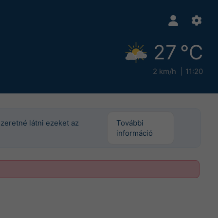
27 °C
2 km/h
11:20
szeretné látni ezeket az
További
információ