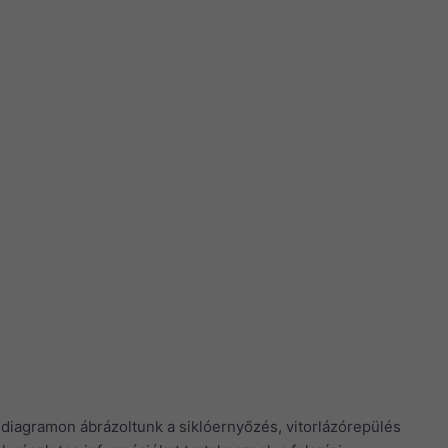
a diagramon ábrázoltunk a siklóernyőzés, vitorlázórepülés