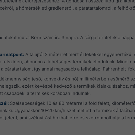
ltételeinek előrejelzéséhez. A gondosan összeállított grafikono
exekről, a hőmérsékleti gradiensről, a páratartalomról, a felhőkr
datokat mutat Bern számára 3 napra. A sárga területek a nappalt
harmatpont:
A talajtól 2 méterrel mért értékekkel egyenértékű
 a felszínen, ahonnan a lehetséges termikek elindulnak. Minél
 a páratartalom, így annál magasabb a felhőalap. Fahrenheit-f
dékmennyiség (eső, konvektív és hó) milliméterben esőmérő sze
melegszik, ezért kevésbé kedvező a termikek kialakulásához, min
t csapadék, a termikek korábban indulnak.
zél:
Szélsebességek 10 és 80 méterrel a föld felett, kilométer
lnak ki. Ugyanakkor 10–20 km/h szél mellett a termikek általáb
t jelent, ami szélnyírást hozhat létre és szétrombolhatja a term