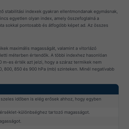
ő stabilitási indexek gyakran ellentmondanak egymásnak,
nincs egyetlen olyan index, amely összefoglalná a
lata sokkal pontosabb és átfogóbb képet ad. Az összes
kek maximális magasságát, valamint a vitorlázó
letti méterben értendők. A többi indexhez hasonlóan
0 m-es érték azt jelzi, hogy a száraz termikek nem
00, 800, 850 és 900 hPa (mb) szinteken. Minél negatívabb
 szeles időben is elég erősek ahhoz, hogy egyben
őmérséklet-különbséghez tartozó magasságot.
magasságot.