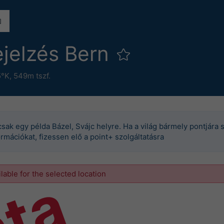
ejelzés Bern
5°K,
549m tszf.
csak egy példa Bázel, Svájc helyre. Ha a világ bármely pontjára 
ormációkat, fizessen elő a point+ szolgáltatásra
ilable for the selected location