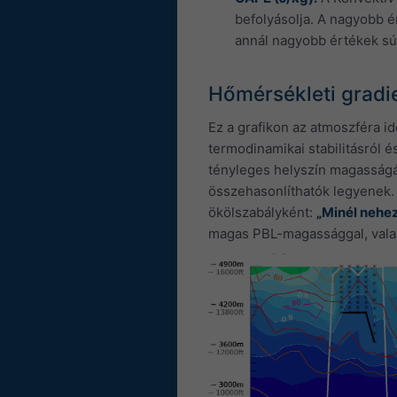
befolyásolja. A nagyobb é
annál nagyobb értékek súl
Hőmérsékleti gradie
Ez a grafikon az atmoszféra id
termodinamikai stabilitásról és
tényleges helyszín magasságát
összehasonlíthatók legyenek. 
ökölszabályként:
„Minél nehez
magas PBL-magassággal, valami