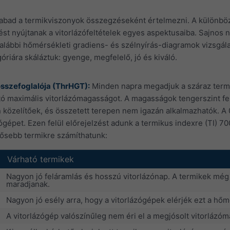
abad a termikviszonyok összegzéseként értelmezni. A különböz
ést nyújtanak a vitorlázófeltételek egyes aspektusaiba. Sajnos 
az alábbi hőmérsékleti gradiens- és szélnyírás-diagramok vizsgá
riára skáláztuk: gyenge, megfelelő, jó és kiváló.
összefoglalója (ThrHGT):
Minden napra megadjuk a száraz termi
ó maximális vitorlázómagasságot. A magasságok tengerszint fe
 közelítőek, és összetett terepen nem igazán alkalmazhatók. A 
ógépet. Ezen felül előrejelzést adunk a termikus indexre (TI) 7
rősebb termikre számíthatunk:
Várható termikek
Nagyon jó feláramlás és hosszú vitorlázónap. A termikek még
maradjanak.
Nagyon jó esély arra, hogy a vitorlázógépek elérjék ezt a h
A vitorlázógép valószínűleg nem éri el a megjósolt vitorlázó