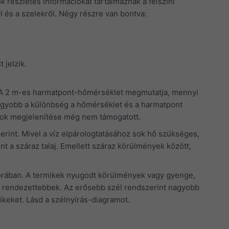
k részletes információkat tartalmaznak a felszíni
ől és a szelekről. Négy részre van bontva:
 jelzik.
. A 2 m-es harmatpont-hőmérséklet megmutatja, mennyi
 nagyobb a különbség a hőmérséklet és a harmatpont
okok megjelenítése még nem támogatott.
rint. Mivel a víz elpárologtatásához sok hő szükséges,
t a száraz talaj. Emellett száraz körülmények között,
/órában. A termikek nyugodt körülmények vagy gyenge,
an rendezettebbek. Az erősebb szél rendszerint nagyobb
ikeket. Lásd a szélnyírás-diagramot.