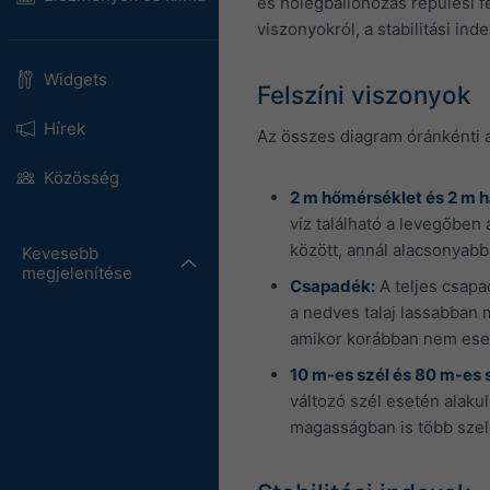
és hőlégballonozás repülési fe
viszonyokról, a stabilitási ind
Widgets
Felszíni viszonyok
Hírek
Az összes diagram óránkénti a
Közösség
2 m hőmérséklet és 2 m 
víz található a levegőben
között, annál alacsonyabb
Kevesebb
megjelenítése
Csapadék:
A teljes csapa
a nedves talaj lassabban 
amikor korábban nem eset
10 m-es szél és 80 m-es s
változó szél esetén alaku
magasságban is több szele