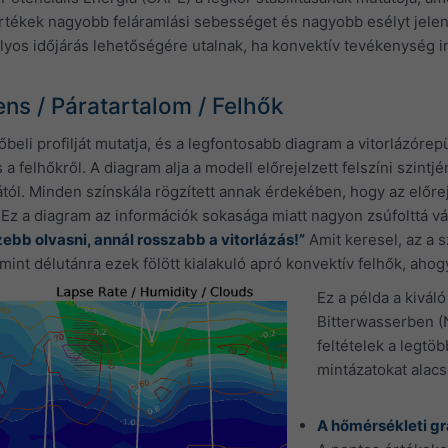
rtékek nagyobb feláramlási sebességet és nagyobb esélyt jelent
yos időjárás lehetőségére utalnak, ha konvektív tevékenység i
ns / Páratartalom / Felhők
őbeli profilját mutatja, és a legfontosabb diagram a vitorlázórep
 a felhőkről. A diagram alja a modell előrejelzett felszíni szintj
ól. Minden színskála rögzített annak érdekében, hogy az előre
Ez a diagram az információk sokasága miatt nagyon zsúfolttá vál
ebb olvasni, annál rosszabb a vitorlázás!”
Amit keresel, az a s
nt délutánra ezek fölött kialakuló apró konvektív felhők, ahogy
Ez a példa a kivál
Bitterwasserben (N
feltételek a legtö
mintázatokat alacs
A hőmérsékleti g