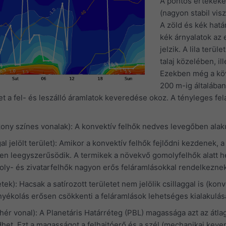
A pontos értékeke
(nagyon stabil vis
A zöld és kék hatá
kék árnyalatok az
jelzik. A lila terü
talaj közelében, i
Ezekben még a kövek
200 m-ig általába
et a fel- és leszálló áramlatok keveredése okoz. A tényleges fel
ony színes vonalak): A konvektív felhők nedves levegőben alak
gal jelölt terület): Amikor a konvektív felhők fejlődni kezdenek, 
n leegyszerűsödik. A termikek a növekvő gomolyfelhők alatt he
moly- és zivatarfelhők nagyon erős feláramlásokkal rendelkezne
etek): Hacsak a satírozott területet nem jelölik csillaggal is (k
nyékolás erősen csökkenti a feláramlások lehetséges kialakulás
hér vonal): A Planetáris Határréteg (PBL) magassága azt az átla
t. Ezt a magasságot a felhajtóerő és a szél (mechanikai kevere