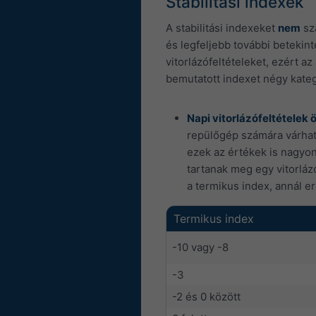
Stabilitási indexek
A stabilitási indexeket
nem
sz
és legfeljebb további betekint
vitorlázófeltételeket, ezért 
bemutatott indexet négy kategó
Napi vitorlázófeltételek 
repülőgép számára várhat
ezek az értékek is nagyon
tartanak meg egy vitorláz
a termikus index, annál e
Termikus index
-10 vagy -8
-3
-2 és 0 között