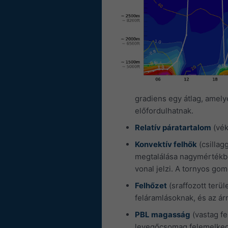
gradiens egy átlag, amely
előfordulhatnak.
Relatív páratartalom
(vék
Konvektív felhők
(csillag
megtalálása nagymértékbe
vonal jelzi. A tornyos go
Felhőzet
(sraffozott terül
feláramlásoknak, és az ár
PBL magasság
(vastag fe
levegőcsomag felemelkedhe