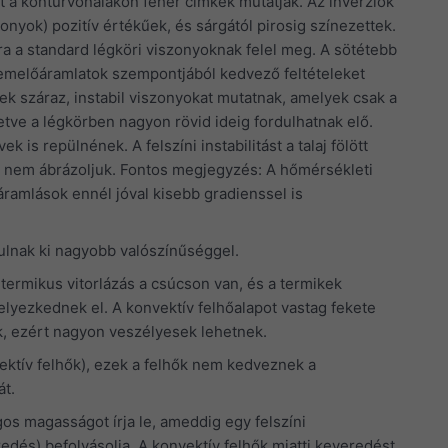
t a kontúrvonalakon fehér címkék mutatják. Az inverziók
zonyok) pozitív értékűek, és sárgától pirosig színezettek.
ra a standard légköri viszonyoknak felel meg. A sötétebb
 emelőáramlatok szempontjából kedvező feltételeket
letek száraz, instabil viszonyokat mutatnak, amelyek csak a
lletve a légkörben nagyon rövid ideig fordulhatnak elő.
 is repülnének. A felszíni instabilitást a talaj fölött
n nem ábrázoljuk. Fontos megjegyzés: A hőmérsékleti
áramlások ennél jóval kisebb gradienssel is
ulnak ki nagyobb valószínűséggel.
a termikus vitorlázás a csúcson van, és a termikek
lyezkednek el. A konvektív felhőalapot vastag fekete
k, ezért nagyon veszélyesek lehetnek.
onvektív felhők), ezek a felhők nem kedveznek a
át.
gos magasságot írja le, ameddig egy felszíni
dés) befolyásolja. A konvektív felhők miatti keveredést