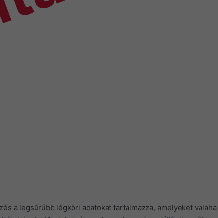
nta
elzés a legsűrűbb légköri adatokat tartalmazza, amelyeket valah