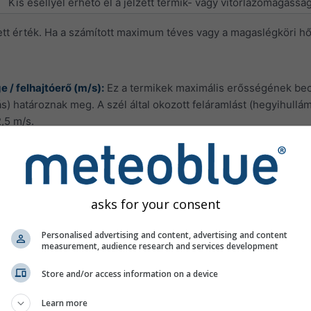
Kis eséllyel érhető el a jelzett termik- vagy vitorlázómagasság
zett érték. Ha a számított maximum téves vagy a magaslégköri h
 / felhajtóerő (m/s):
Ez a termikek maximális erősségének becsl
) határoznak meg. A szél által okozott feláramlást (hegyihull
2,5 m/s.
tás mérőszáma, amely a 700 és 850 hPa közötti hőmérsékletet é
 alatt jelentősen változhat a hőmérséklet- és nedvesség-advekci
t még ha a vitorlázó index viszonylag nagy is, a nedvesség hián
 ha a konvekciós réteg mélysége 700 hPa alatt véget ér.
asks for your consent
Vitorlázó feltételek
Personalised advertising and content, advertising and content
measurement, audience research and services development
nincs vagy gyenge termik
száraz termikek vagy 1/8 kumulusz mérsékelt termikekkel
Store and/or access information on a device
jó vitorlázó feltételek
Learn more