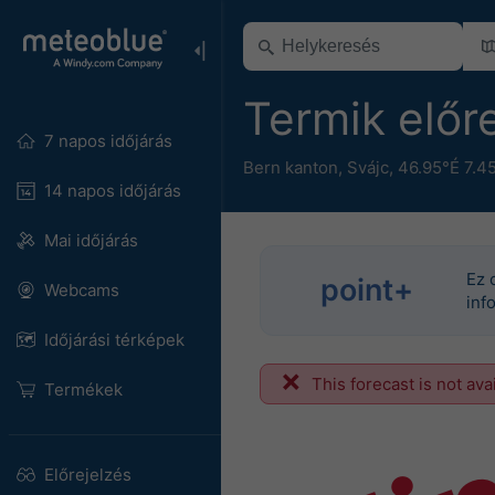
Termik előr
7 napos időjárás
Bern kanton
,
Svájc
,
46.95°É 7.4
14 napos időjárás
Mai időjárás
Ez 
point+
Webcams
inf
Időjárási térképek
This forecast is not ava
Termékek
Előrejelzés