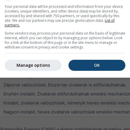
jó vitorlázó feltételek elszórt záporokkal
Your personal data will be processed and information from your device
kiváló vitorlázó feltételek, de növekvő zápor- és zivatarvalós
(cookies, unique identifiers, and other device data) may be stored by,
accessed by and shared with 750 partners, or used specifically by this
több mint 60 % zivatar valószínűség
site. We and our partners may use precise geolocation data.
List of
partners.
Some vendors may process your personal data on the basis of legitimate
k mérőszáma az instabilitásnak (negatív értékek) vagy a stabili
interest, which you can object to by managing your options below. Look
for a link at the bottom of this page or in the site menu to manage or
feltételeket jeleznek, de valószínűleg heves zivatarok is kialak
withdraw consent in privacy and cookie settings.
Vitorlázó feltételek
Manage options
OK
Nagyon stabil viszonyok.
Stabil viszonyok. Zivatarok nem valószínűek.
Záporok valószínűek. Elszórtan zivatarok is előfordulhatnak.
Enyhén instabil. Zivatarok előfordulhatnak emelési mechanizmu
Instabil, zivatarok valószínűek, némelyik heves emelési mec
Nagyon instabil, heves zivatarok valószínűek emelési mechan
Potenciális Energia (CAPE) a légkör stabilitásának mutatója, am