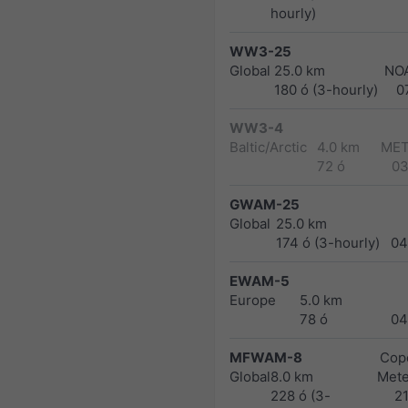
hourly)
WW3-25
Global
25.0 km
NO
180 ó (3-hourly)
0
WW3-4
Baltic/Arctic
4.0 km
MET
72 ó
03
GWAM-25
Global
25.0 km
174 ó (3-hourly)
04
EWAM-5
Europe
5.0 km
78 ó
04
MFWAM-8
Cope
Global
8.0 km
Met
228 ó (3-
2