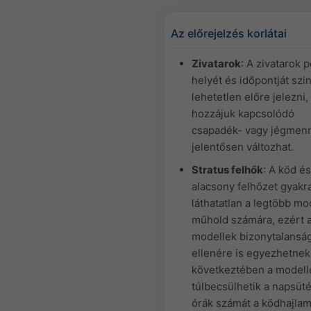
Az előrejelzés korlátai
Zivatarok
: A zivatarok 
helyét és időpontját szi
lehetetlen előre jelezni,
hozzájuk kapcsolódó
csapadék- vagy jégmen
jelentősen változhat.
Stratus felhők
: A köd és
alacsony felhőzet gyakr
láthatatlan a legtöbb mo
műhold számára, ezért 
modellek bizonytalansá
ellenére is egyezhetnek
következtében a modell
túlbecsülhetik a napsüt
órák számát a ködhajla