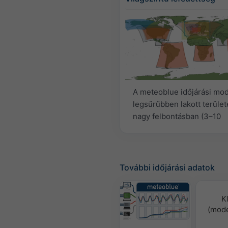
A meteoblue időjárási mode
legsűrűbben lakott terület
nagy felbontásban (3–10
További időjárási adatok
K
(mode