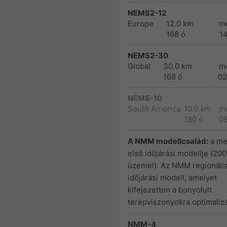
NEMS2-12
Europe
12.0 km
m
168 ó
1
NEMS2-30
Global
30.0 km
m
168 ó
02
NEMS-10
South America
10.0 km
m
180 ó
0
A NMM modellcsalád:
a me
első időjárási modellje (200
üzemel). Az NMM regionáli
időjárási modell, amelyet
kifejezetten a bonyolult
terepviszonyokra optimalizá
NMM-4