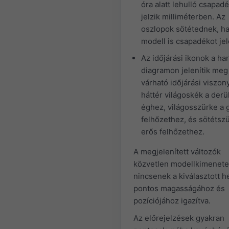
óra alatt lehulló csapad
jelzik milliméterben. Az
oszlopok sötétednek, ha
modell is csapadékot jel
Az időjárási ikonok a ha
diagramon jelenítik meg
várható időjárási viszon
háttér világoskék a derü
éghez, világosszürke a
felhőzethez, és sötétsz
erős felhőzethez.
A megjelenített változók
közvetlen modellkimenete
nincsenek a kiválasztott h
pontos magasságához és
pozíciójához igazítva.
Az előrejelzések gyakran