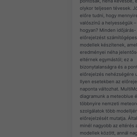
pontosak, néha kevésbé, 
olykor teljesen tévesek. J
előre tudni, hogy mennyir
valószínű a helyességük –
hogyan? Minden időjárás-
előrejelzést számítógépes
modellek készítenek, ame
eredményei néha jelentő
eltérnek egymástól; ez a
bizonytalanságra és a pon
előrejelzés nehézségére u
Ilyen esetekben az előrej
naponta változhat. MultiM
diagramunk a meteoblue é
többnyire nemzeti meteoro
szolgálatok több modelljé
előrejelzését mutatja. Ált
minél nagyobb az eltérés 
modellek között, annál na