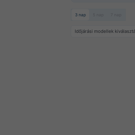
3 nap
5 nap
7 nap
Időjárási modellek kiválaszt