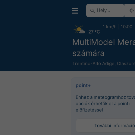
1 km/h
10:00
27 °C
MultiModel Mer
számára
Trentino-Alto Adige
,
Olaszor
point+
Ehhez a meteogramhoz tov
opciók érhetők el a point+
előfizetéssel
További információ