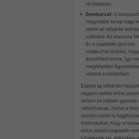
területeken.
Domborzat
: A bonyolult
hegyvidéki terep nagy ki
jelent az időjárás-előrej
számára. Az alacsony fe
és a csapadék gyorsan
kialakulhat anélkül, hog
észlelhető lenne, így ne
megfelelően figyelembe
vételre a modellben.
Ezeket az időjárási helyze
nagyon nehéz előre jelezn
térben és időben gyorsan
változhatnak, illetve a hely
domborzattól is függhetne
Előfordulhat, hogy a hely
előre jelzett csapadék ne
következik be, miközben 