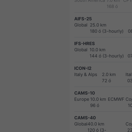
South America
7.0 km
CPT
168 ó
AIFS-25
Global
25.0 km
180 ó (3-hourly)
0
IFS-HRES
Global
10.0 km
144 ó (3-hourly)
0
ICON-I2
Italy & Alps
2.0 km
Ita
72 ó
0
CAMS-10
Europe
10.0 km
ECMWF Cop
96 ó
1
CAMS-40
Global
40.0 km
Co
120 ó (3-
2