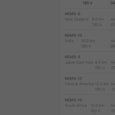
180 ó
04
NEMS-8
New Zealand
8.0 km
m
180 ó
0
NEMS-10
India
10.0 km
m
180 ó
08
NEMS-8
Japan East Asia
8.0 km
m
180 ó
0
NEMS-12
Central America
12.0 km
m
180 ó
0
NEMS-10
South Africa
10.0 km
m
180 ó
0