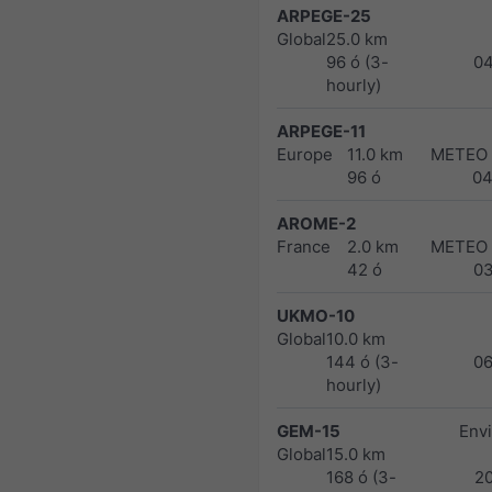
ARPEGE-25
Global
25.0 km
96 ó (3-
0
hourly)
ARPEGE-11
Europe
11.0 km
METEO
96 ó
04
AROME-2
France
2.0 km
METEO
42 ó
0
UKMO-10
Global
10.0 km
144 ó (3-
0
hourly)
GEM-15
Env
Global
15.0 km
168 ó (3-
2