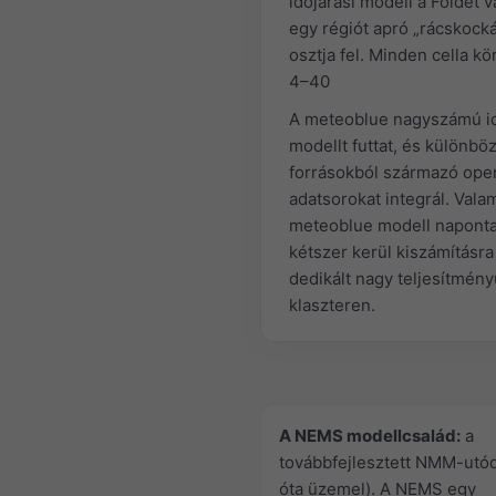
időjárási modell a Földet 
egy régiót apró „rácskock
osztja fel. Minden cella kö
4–40
A meteoblue nagyszámú id
modellt futtat, és különbö
forrásokból származó ope
adatsorokat integrál. Vala
meteoblue modell napont
kétszer kerül kiszámításra
dedikált nagy teljesítmény
klaszteren.
A NEMS modellcsalád:
a
továbbfejlesztett NMM-utó
óta üzemel). A NEMS egy