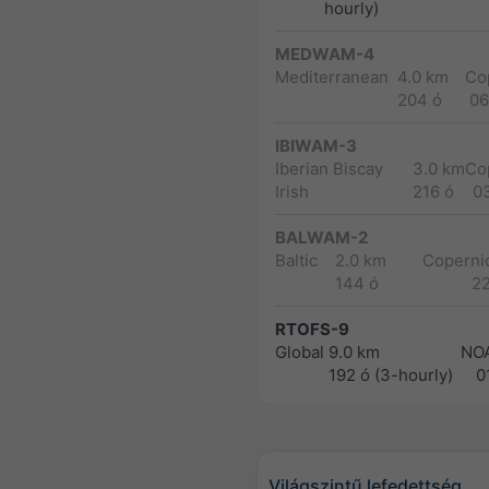
hourly)
MEDWAM-4
Mediterranean
4.0 km
Co
204 ó
06
IBIWAM-3
Iberian Biscay
3.0 km
Co
Irish
216 ó
0
BALWAM-2
Baltic
2.0 km
Copernic
144 ó
2
RTOFS-9
Global
9.0 km
NO
192 ó (3-hourly)
0
Világszintű lefedettség