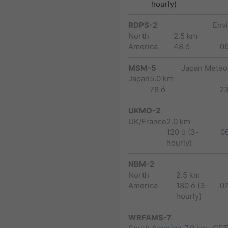
hourly)
RDPS-2
Env
North
2.5 km
America
48 ó
0
MSM-5
Japan Meteor
Japan
5.0 km
78 ó
2
UKMO-2
UK/France
2.0 km
120 ó (3-
0
hourly)
NBM-2
North
2.5 km
America
180 ó (3-
0
hourly)
WRFAMS-7