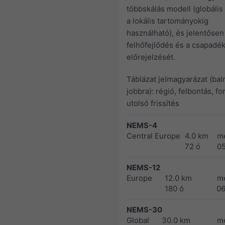
többskálás modell (globális 
a lokális tartományokig
használható), és jelentősen 
felhőfejlődés és a csapadé
előrejelzését.
Táblázat jelmagyarázat (balr
jobbra): régió, felbontás, fo
utolsó frissítés
NEMS-4
Central Europe
4.0 km
m
72 ó
0
NEMS-12
Europe
12.0 km
m
180 ó
0
NEMS-30
Global
30.0 km
m