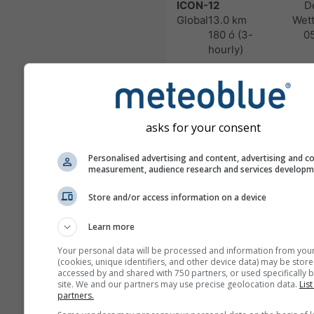
ICON-12
D
Global
13.0 km
Wett
180 ó (3-
0
hourly)
ICON-7
D
Europe
7.0 km
Wett
120 ó (3-
0
hourly)
asks for your consent
ICOND-2
D
Personalised advertising and content, advertising and c
Germany
2.0 km
Wett
measurement, audience research and services develop
and Alps
48 ó
0
Store and/or access information on a device
HARMN-5
Central Europe
5.0 km
Learn more
60 ó
0
Your personal data will be processed and information from you
(cookies, unique identifiers, and other device data) may be store
GFS-40
accessed by and shared with 750 partners, or used specifically b
site. We and our partners may use precise geolocation data.
List
Global
40.0 km
NO
partners.
180 ó (3-hourly)
04