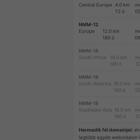
Central Europe
4.0 km
m
72 ó
0
NMM-12
Europe
12.0 km
m
180 ó
0
NMM-18
South Africa
18.0 km
m
180 ó
0
NMM-18
South America
18.0 km
m
180 ó
2
NMM-18
Southeast Asia
18.0 km
m
180 ó
0
Harmadik fél domainjei:
ah
legtöbb egyéb weboldalon i