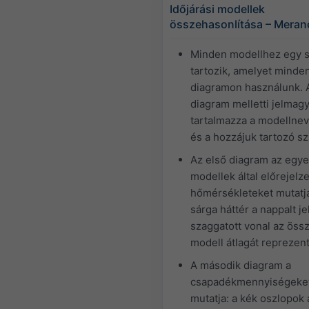
Időjárási modellek
összehasonlítása – Meran
Minden modellhez egy s
tartozik, amelyet minde
diagramon használunk. 
diagram melletti jelmag
tartalmazza a modellne
és a hozzájuk tartozó sz
Az első diagram az egy
modellek által előrejelze
hőmérsékleteket mutatja
sárga háttér a nappalt jel
szaggatott vonal az öss
modell átlagát reprezent
A második diagram a
csapadékmennyiségeke
mutatja: a kék oszlopok 