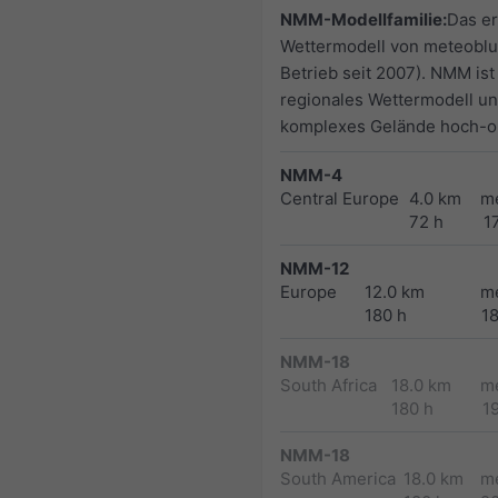
NMM-Modellfamilie:
Das er
Wettermodell von meteoblu
Betrieb seit 2007). NMM ist
regionales Wettermodell un
komplexes Gelände hoch-op
NMM-4
Central Europe
4.0 km
m
72 h
1
NMM-12
Europe
12.0 km
m
180 h
1
NMM-18
South Africa
18.0 km
m
180 h
1
NMM-18
South America
18.0 km
m