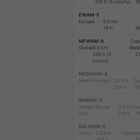
174 h (3-hourly)
1
EWAM-5
Europe
5.0 km
78 h
1
MFWAM-8
Cope
Global
8.0 km
Met
228 h (3-
2
hourly)
MEDWAM-4
Mediterranean
4.0 km
Co
204 h
06
IBIWAM-3
Iberian Biscay
3.0 km
Co
Irish
216 h
1
BALWAM-2
Baltic
2.0 km
Copernic
144 h
2