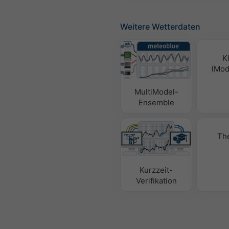
Weitere Wetterdaten
K
(Mode
MultiModel-
Ensemble
Th
Kurzzeit-
Verifikation