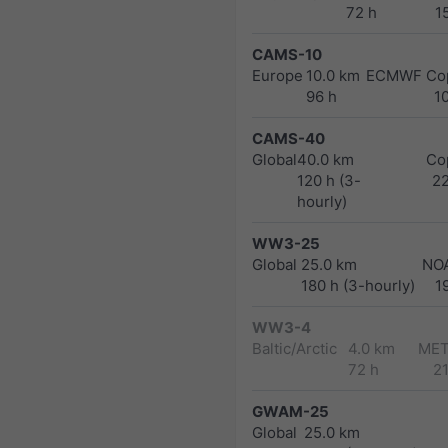
72 h
1
CAMS-10
Europe
10.0 km
ECMWF Cop
96 h
1
CAMS-40
Global
40.0 km
Co
120 h (3-
2
hourly)
WW3-25
Global
25.0 km
NO
180 h (3-hourly)
1
WW3-4
Baltic/Arctic
4.0 km
MET
72 h
2
GWAM-25
Global
25.0 km