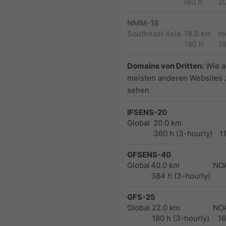
180 h
2
NMM-18
Southeast Asia
18.0 km
m
180 h
1
Domains von Dritten:
Wie a
meisten anderen Websites 
sehen
IFSENS-20
Global
20.0 km
360 h (3-hourly)
1
GFSENS-40
Global
40.0 km
NO
384 h (3-hourly)
GFS-25
Global
22.0 km
NO
180 h (3-hourly)
1