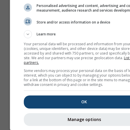
Personalised advertising and content, advertising and c
measurement, audience research and services develop
HARMN-5
Central Europe
5.0 km
Store and/or access information on a device
60 h
23
Learn more
GFS-40
Global
40.0 km
NO
Your personal data will be processed and information from you
180 h (3-hourly)
1
(cookies, unique identifiers, and other device data) may be store
accessed by and shared with 750 partners, or used specifically b
site. We and our partners may use precise geolocation data.
List
NAM-12
partners.
North
12.0 km
Some vendors may process your personal data on the basis of l
America
84 h (3-
1
interest, which you can object to by managing your options belo
hourly)
for a link at the bottom of this page or in the site menu to manag
withdraw consent in privacy and cookie settings.
NAM-5
North America
5.0 km
NO
OK
48 h
1
NAM-3
Manage options
North America
3.0 km
NO
60 h
1