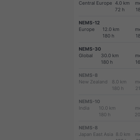
Central Europe
4.0 km
m
72 h
1
NEMS-12
Europe
12.0 km
m
180 h
1
NEMS-30
Global
30.0 km
m
180 h
1
NEMS-8
New Zealand
8.0 km
m
180 h
2
NEMS-10
India
10.0 km
m
180 h
2
NEMS-8
Japan East Asia
8.0 km
m