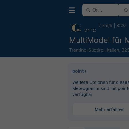
7 km/h
3:20
24 °C
MultiModel für 
Trentino-Südtirol
,
Italien
,
32
point+
Weitere Optionen für diese
Meteogramm sind mit point
verfügbar
Mehr erfahren