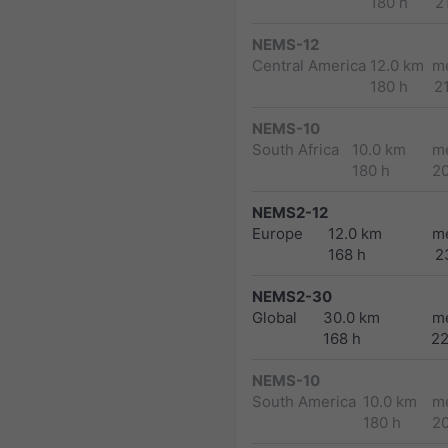
180 h
2
NEMS-12
Central America
12.0 km
m
180 h
2
NEMS-10
South Africa
10.0 km
m
180 h
2
NEMS2-12
Europe
12.0 km
m
168 h
2
NEMS2-30
Global
30.0 km
m
168 h
2
NEMS-10
South America
10.0 km
m
180 h
2