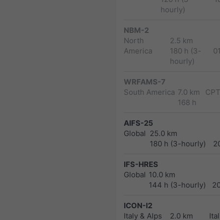
hourly)
NBM-2
North
2.5 km
America
180 h (3-
0
hourly)
WRFAMS-7
South America
7.0 km
CPT
168 h
AIFS-25
Global
25.0 km
180 h (3-hourly)
2
IFS-HRES
Global
10.0 km
144 h (3-hourly)
2
ICON-I2
Italy & Alps
2.0 km
Ita