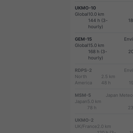
UKMO-10
Global
10.0 km
144 h (3-
1
hourly)
GEM-15
Env
Global
15.0 km
168 h (3-
2
hourly)
RDPS-2
Env
North
2.5 km
America
48 h
1
MSM-5
Japan Meteor
Japan
5.0 km
78 h
2
UKMO-2
UK/France
2.0 km
120 h (3-
1