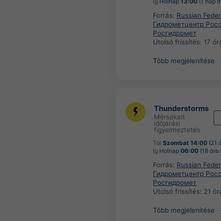
Ig
Holnap
13:00
(1 nap m
Forrás:
Russian Feder
Гидрометцентр Росс
Росгидромет
Utolsó frissítés:
17 ór
Több megjelenítése
Thunderstorms
Mérsékelt
időjárási
figyelmeztetés
Tól
Szombat 14:00
(21 ó
Ig
Holnap
06:00
(18 óra
Forrás:
Russian Feder
Гидрометцентр Росс
Росгидромет
Utolsó frissítés:
21 ór
Több megjelenítése