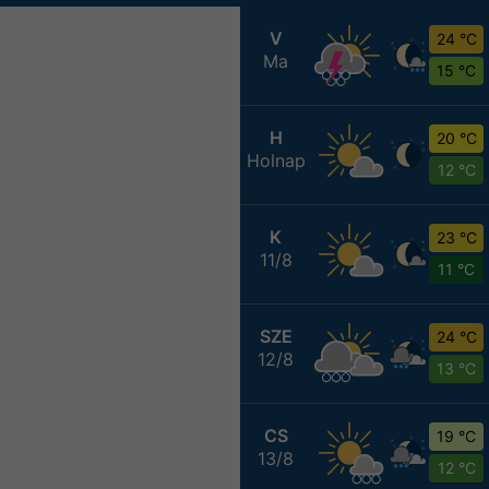
V
24 °C
Ma
15 °C
H
20 °C
Holnap
12 °C
K
23 °C
11/8
11 °C
SZE
24 °C
12/8
13 °C
CS
19 °C
13/8
12 °C