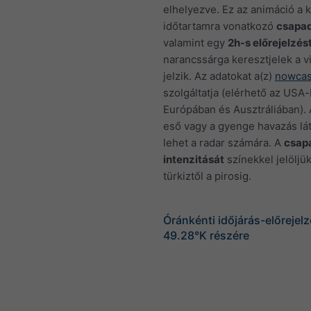
elhelyezve. Ez az animáció a k
időtartamra vonatkozó
csapa
valamint egy
2h-s előrejelzés
narancssárga keresztjelek a vi
jelzik. Az adatokat a(z)
nowcas
szolgáltatja (elérhető az USA-
Európában és Ausztráliában). 
eső vagy a gyenge havazás lát
lehet a radar számára. A
csap
intenzitását
színekkel jelöljük
türkiztől a pirosig.
Óránkénti időjárás-előrejel
49.28°K részére