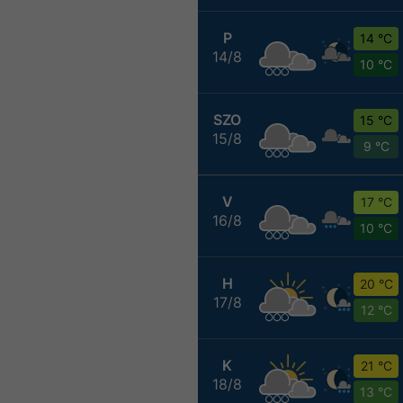
P
14 °C
14/8
10 °C
SZO
15 °C
15/8
9 °C
V
17 °C
16/8
10 °C
H
20 °C
17/8
12 °C
K
21 °C
18/8
13 °C