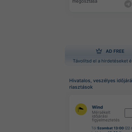
megosztása
AD FREE
Távolítsd el a hirdetéseket é
Hivatalos, veszélyes időjárá
riasztások
Wind
Mérsékelt
időjárási
figyelmeztetés
Tól
Szombat 13:00
(22 ó