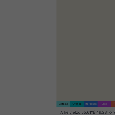
N
Szitálás
Gyenge
Mérsékelt
Erős
A helyjelző 55.61°É 49.28°K-r