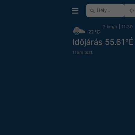
7 km/h
11:30
22 °C
Időjárás 55.61°
116m tszf.