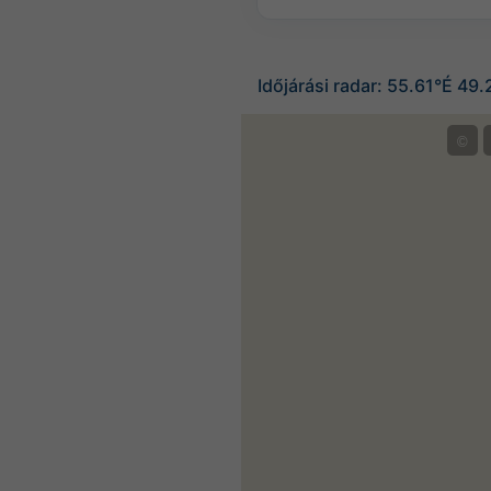
Időjárási radar: 55.61°É 49
©