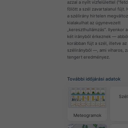
azzal a nyílt vízfelülettel ("fet
fölött a szél zavartalanul fújt
a szélirány hirtelen megváltoz
kialakulhat az úgynevezett
„kereszthullámzás”. Ilyenkor 
két irányból érkeznek — abbó
korábban fújt a szél, illetve az
szélirányból —, ami viharos, 
tengert eredményez.
További időjárási adatok
Szél
Meteogramok