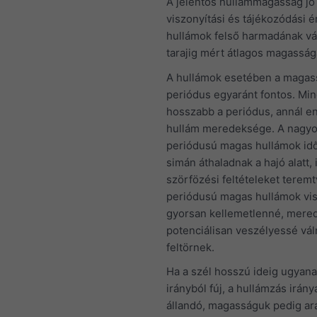
A jelentős hullámmagasság jó
viszonyítási és tájékozódási é
hullámok felső harmadának vá
tarajig mért átlagos magasságá
A hullámok esetében a magas
periódus egyaránt fontos. Min
hosszabb a periódus, annál e
hullám meredeksége. A nagy
periódusú magas hullámok id
simán áthaladnak a hajó alatt, 
szörfözési feltételeket teremt
periódusú magas hullámok vi
gyorsan kellemetlenné, mere
potenciálisan veszélyessé vál
feltörnek.
Ha a szél hosszú ideig ugyana
irányból fúj, a hullámzás irány
állandó, magasságuk pedig ar