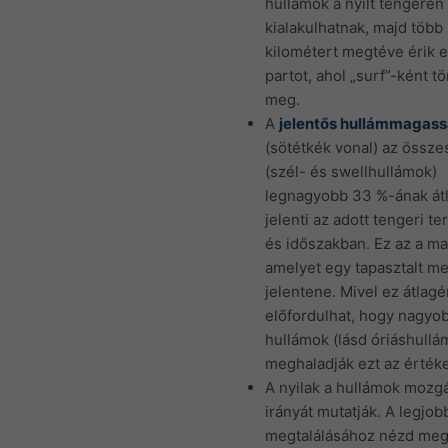
hullámok a nyílt tengeren 
kialakulhatnak, majd több
kilométert megtéve érik e
partot, ahol „surf”-ként t
meg.
A
jelentős hullámmagas
(sötétkék vonal) az össze
(szél- és swellhullámok)
legnagyobb 33 %-ának át
jelenti az adott tengeri te
és időszakban. Ez az a m
amelyet egy tapasztalt me
jelentene. Mivel ez átlagé
előfordulhat, hogy nagyo
hullámok (lásd óriáshullá
meghaladják ezt az értéke
A nyilak a hullámok mozg
irányát mutatják. A legjob
megtalálásához nézd me