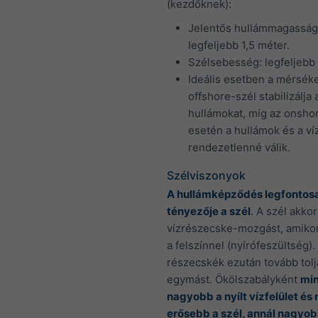
(kezdőknek):
Jelentős hullámmagasság
legfeljebb 1,5 méter.
Szélsebesség: legfeljebb
Ideális esetben a mérséke
offshore-szél stabilizálja 
hullámokat, míg az onsho
esetén a hullámok és a ví
rendezetlenné válik.
Szélviszonyok
A hullámképződés legfontos
tényezője a szél
. A szél akkor
vízrészecske-mozgást, amikor
a felszínnel (nyírófeszültség).
részecskék ezután tovább tolj
egymást. Ökölszabályként
min
nagyobb a nyílt vízfelület és 
erősebb a szél, annál nagyo