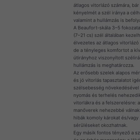
átlagos vitorlázó számára, bár
kényelmét a szél iránya a cél
valamint a hullámzás is befoly
A Beaufort-skála 3–5 fokozata
(7–21 cs) szél általában kezel
élvezetes az átlagos vitorlázó
de a tényleges komfortot a kí
útirányhoz viszonyított szélir
hullámzás is meghatározza.
Az erősebb szelek alapos mér
és jó vitorlás tapasztalatot ig
szélsebesség növekedésével
nyomás és terhelés nehezedi
vitorlákra és a felszerelésre: a
manőverek nehezebbé válnak,
hibák komoly károkat és/vagy
sérüléseket okozhatnak.
Egy másik fontos tényező a s