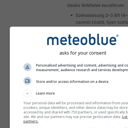
Ideális feltételek kezdőknek:
Szélsebesség 2–3 Bft (4–
csomó) között. Ilyen szél
manőverek könnyen
végrehajthatók, és a hibá
megbocsáthatók.
Jelentős hullámmagasság
asks for your consent
Ideális vitorlázási feltételek t
Personalised advertising and content, advertising and c
hajósoknak:
measurement, audience research and services develop
Szélsebesség 4–5 Bft (10
Store and/or access information on a device
csomó) között. Ilyen szél
manőverek több erőt és j
Learn more
koordinációt igényelnek a
Your personal data will be processed and information from you
sérülések és károk elker
(cookies, unique identifiers, and other device data) may be store
érdekében.
accessed by and shared with 750 partners, or used specifically b
site. We and our partners may use precise geolocation data.
List
Jelentős hullámmagasság
partners.
méter között; bizonyos