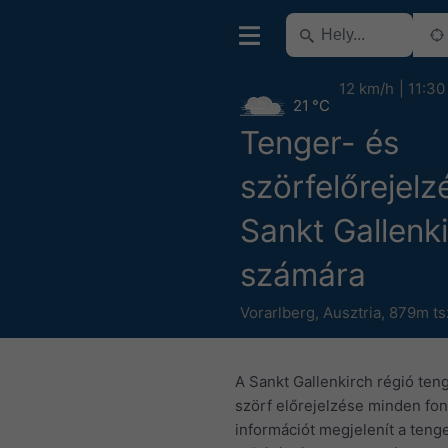
12 km/h
11:30
21 °C
Tenger- és
szörfelőrejelz
Sankt Gallenk
számára
Vorarlberg
,
Ausztria
,
879m tsz
A Sankt Gallenkirch régió teng
szörf előrejelzése minden fon
információt megjelenít a tenge