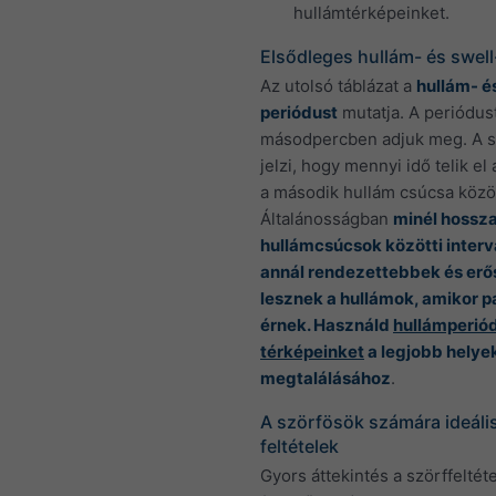
hullámtérképeinket.
Elsődleges hullám- és swel
Az utolsó táblázat a
hullám- é
periódust
mutatja. A periódus
másodpercben adjuk meg. A s
jelzi, hogy mennyi idő telik el
a második hullám csúcsa közöt
Általánosságban
minél hossz
hullámcsúcsok közötti interv
annál rendezettebbek és er
lesznek a hullámok, amikor p
érnek. Használd
hullámperió
térképeinket
a legjobb helye
megtalálásához
.
A szörfösök számára ideális
feltételek
Gyors áttekintés a szörffeltét