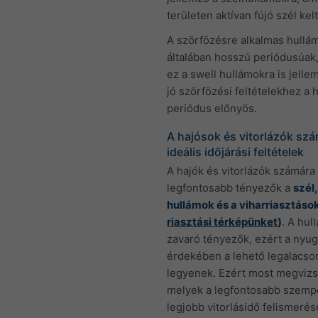
területen aktívan fújó szél kelt
A szörfözésre alkalmas hullá
általában hosszú periódusúak
ez a swell hullámokra is jelle
jó szörfözési feltételekhez a
periódus előnyös.
A hajósok és vitorlázók sz
ideális időjárási feltételek
A hajók és vitorlázók számára
legfontosabb tényezők a
szél,
hullámok és a viharriasztások
riasztási térképünket
)
. A hul
zavaró tényezők, ezért a nyu
érdekében a lehető legalacs
legyenek. Ezért most megvizs
melyek a legfontosabb szemp
legjobb vitorlásidő felismeré