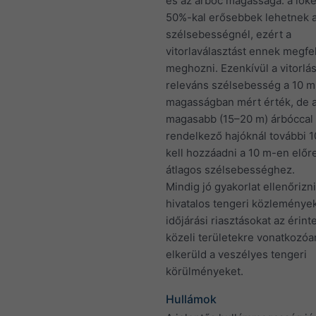
és az árbóc magassága: a lök
50%-kal erősebbek lehetnek a
szélsebességnél, ezért a
vitorlaválasztást ennek megfel
meghozni. Ezenkívül a vitorlá
releváns szélsebesség a 10 m
magasságban mért érték, de 
magasabb (15–20 m) árbóccal
rendelkező hajóknál további 
kell hozzáadni a 10 m-en előre
átlagos szélsebességhez.
Mindig jó gyakorlat ellenőrizni
hivatalos tengeri közleménye
időjárási riasztásokat az érinte
közeli területekre vonatkozóa
elkerüld a veszélyes tengeri
körülményeket.
Hullámok