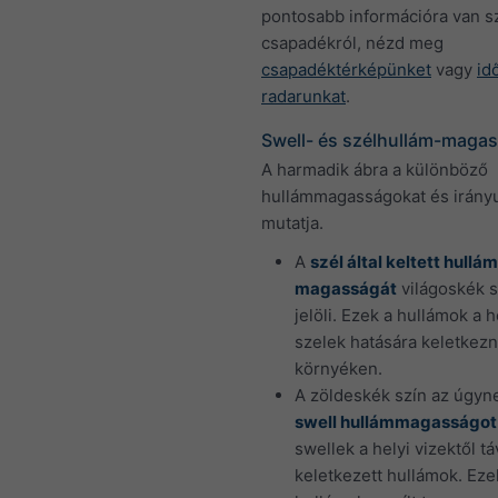
pontosabb információra van 
csapadékról, nézd meg
csapadéktérképünket
vagy
id
radarunkat
.
Swell- és szélhullám-maga
A harmadik ábra a különböző
hullámmagasságokat és irány
mutatja.
A
szél által keltett hullá
magasságát
világoskék s
jelöli. Ezek a hullámok a h
szelek hatására keletkezn
környéken.
A zöldeskék szín az úgyn
swell hullámmagasságot
swellek a helyi vizektől tá
keletkezett hullámok. Eze