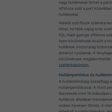
nagy hullámokat törhet a part
offshore szél a part közelében
hullámokat.
Haladó szörfösök számára ke
lehet, ha több napig erős ons
fújt, majd gyenge offshore szél 
ilyen körülmények között a ho
hullámok (viszonylag biztons
élményt nyújtanak. A tényleg
körülmények megtekinthetők
széltérképünkön
.
Hullámperiódus és hullámm
A hullámminőség összefügg a
hullámperiódussal. A rövid pe
(kevesebb mint 10 másodperc
hullámok általában meredekek
vízben hevesen törnek. A röv
jellemző a szélhullámokra, am