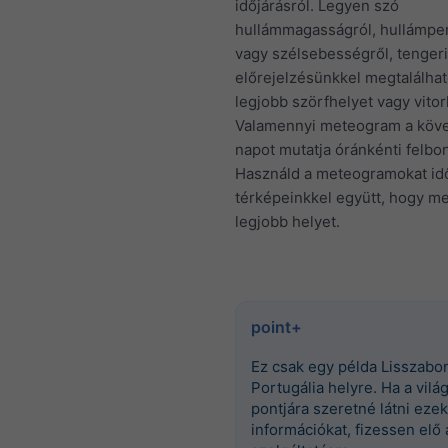
időjárásról. Legyen szó
hullámmagasságról, hullámpe
vagy szélsebességről, tengeri
előrejelzésünkkel megtalálhat
legjobb szörfhelyet vagy vitor
Valamennyi meteogram a köve
napot mutatja óránkénti felbon
Használd a meteogramokat idő
térképeinkkel együtt, hogy me
legjobb helyet.
point+
Ez csak egy példa Lisszabo
Portugália helyre. Ha a vilá
pontjára szeretné látni ezek
információkat, fizessen elő 