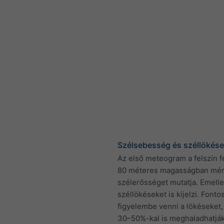
Szélsebesség és széllökés
Az első meteogram a felszín fe
80 méteres magasságban mért
szélerősséget mutatja. Emelle
széllökéseket is kijelzi. Fonto
figyelembe venni a lökéseket,
30–50%-kal is meghaladhatják