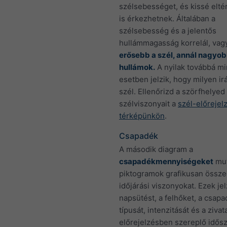
szélsebességet, és kissé elté
is érkezhetnek. Általában a
szélsebesség és a jelentős
hullámmagasság korrelál, vag
erősebb a szél, annál nagyo
hullámok.
A nyilak továbbá m
esetben jelzik, hogy milyen irá
szél. Ellenőrizd a szörfhelyed
szélviszonyait a
szél-előrejel
térképünkön
.
Csapadék
A második diagram a
csapadékmennyiségeket
mut
piktogramok grafikusan össze
időjárási viszonyokat. Ezek jel
napsütést, a felhőket, a csap
típusát, intenzitását és a zivat
előrejelzésben szereplő idősz