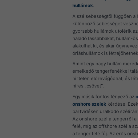
hullámok
.
A szélsebességtől függően a 
különböző sebességet vesznek
gyorsabb hullámok utolérik az
haladó lassabbakat, hullám-ö
alakulhat ki, és akár úgynevez
óriáshullámok is létrejöhetnek
Amint egy nagy hullám mere
emelkedő tengerfenékkel talál
hirtelen előrevágódhat, és lé
híres „csövet”.
Egy másik fontos tényező az
o
onshore szelek
kérdése. Ezek
partvidéken uralkodó szélirányt
Az onshore szél a tengerről a
felé, míg az offshore szél a sz
a tenger felé fúj. Az erős ons