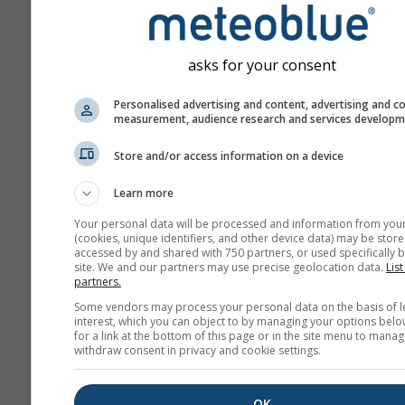
asks for your consent
Personalised advertising and content, advertising and c
Az e-mail-címét nem adjuk át har
measurement, audience research and services develop
feleknek, ahogyan azt
adatvédelm
irányelveink
is rögzítik. A meteobl
Store and/or access information on a device
szolgáltatásainak használatával e
felhasználási feltételeinket
. Az e-
Learn more
más meteoblue szolgáltatásokhoz 
használható lesz.
Your personal data will be processed and information from you
(cookies, unique identifiers, and other device data) may be store
accessed by and shared with 750 partners, or used specifically b
site. We and our partners may use precise geolocation data.
List
partners.
További időjárási adatok
Some vendors may process your personal data on the basis of l
interest, which you can object to by managing your options belo
for a link at the bottom of this page or in the site menu to manag
whe
withdraw consent in privacy and cookie settings.
Időjárási
OK