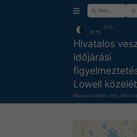
0:10
21 °C
Hivatalos ves
időjárási
figyelmezteté
Lowell közelé
Massachusetts
,
USA
,
36m tsz