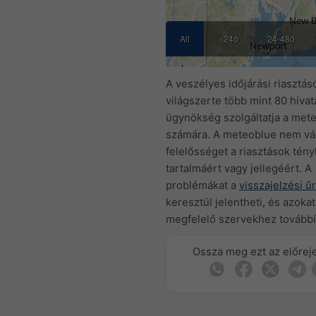
All
<24ó
24-48ó
A veszélyes időjárási riasztás
világszerte több mint 80 hivat
ügynökség szolgáltatja a met
számára. A meteoblue nem vál
felelősséget a riasztások tén
tartalmáért vagy jellegéért. A
problémákat a
visszajelzési ű
keresztül jelentheti, és azokat
megfelelő szervekhez továbbí
Ossza meg ezt az előreje