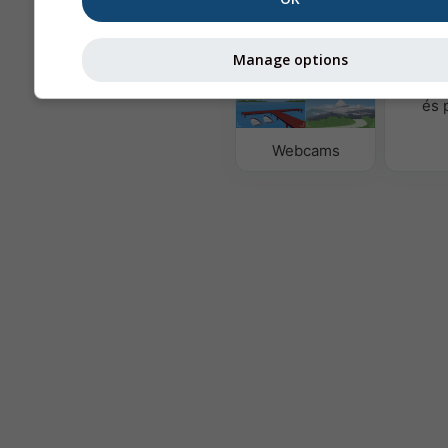
térképek
Manage options
Leveg
és 
Webcams