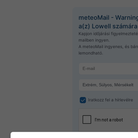
meteoMail - Warnin
a(z) Lowell számára
Kapjon időjárási figyelmeztet
mailben ingyen.
A meteoMail ingyenes, és bár
lemondható.
Iratkozz fel a hírlevélre