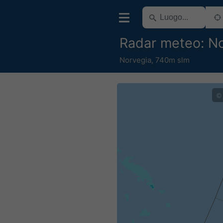
Radar meteo: No
Norvegia
,
740m slm
©