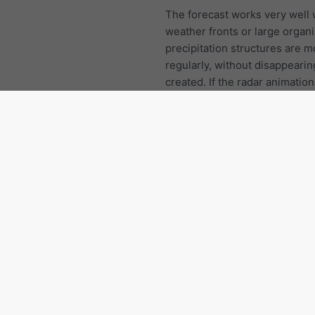
The forecast works very well
weather fronts or large organ
precipitation structures are 
regularly, without disappearin
created. If the radar animation 
hours shows local thundersto
precipitation cells forming an
disappearing in an irregular 
then the forecast is not vey a
Norvegia: Altre regioni
Finnmark
Vestfold
Troms
Telemark
Rogaland
Østfold
Oslo County
Nordland