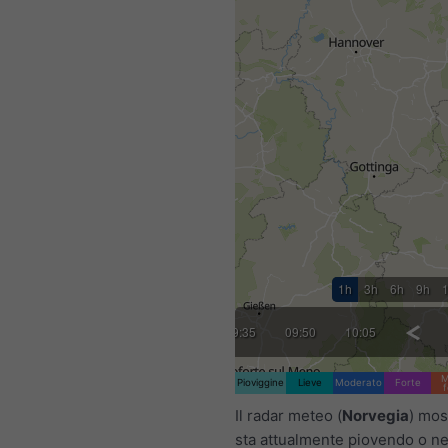
1h
3h
6h
9h
:35
08:50
09:05
09:20
09:35
09:50
10:05
10:20
M
Pioviggine
Lieve
Moderato
Forte
f
Il radar meteo (
Norvegia
) mos
sta attualmente piovendo o n