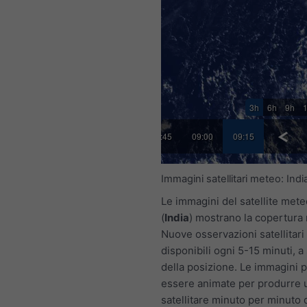
3h
6h
9h
45
08:00
08:15
08:30
08:45
09:00
09:15
Immagini satellitari meteo: Indi
Le immagini del satellite met
(
India
) mostrano la copertura
Nuove osservazioni satellitari
disponibili ogni 5-15 minuti, 
della posizione. Le immagini
essere animate per produrre u
satellitare minuto per minuto 