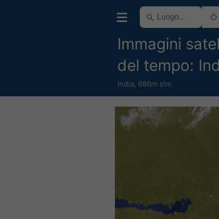
Immagini satell
del tempo: Ind
India
,
686m slm