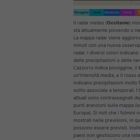
M
Pioviggine
Lieve
Moderato
Forte
f
Il radar meteo (
Occitanie
) mo
sta attualmente piovendo o n
La mappa radar viene aggiorna
minuti con una nuova osserva
radar. I diversi colori indicano 
delle precipitazioni o delle ne
L'azzurro indica pioviggine, il 
un'intensità media, e il rosso e 
indicano precipitazioni molto fo
solito associate a temporali. I 
attuali sono contrassegnati da
punti arancioni sulla mappa (s
Europa). Si noti che i fulmini
mostrati nelle previsioni, in 
possono essere previsti. Inolt
paesi non gestiscono una rete