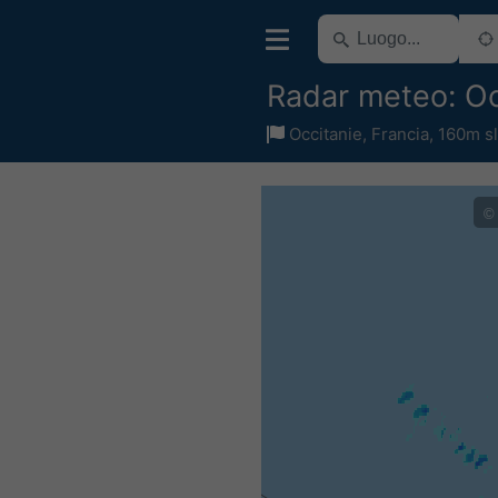
Radar meteo: Oc
Occitanie
,
Francia
,
160m s
©