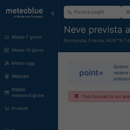
Neve prevista 
Meteo 7 giorni
Normandia
,
Francia
,
48.87°N 1.
Meteo 10 giorni
Meteo oggi
Questo 
point+
vedere 
Webcam
sottoscr
Mappe
meteorologiche
This forecast is not ava
Prodotti