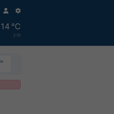
14 °C
2:10
ne