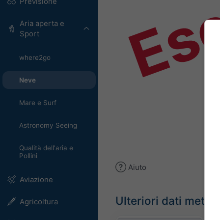
Es
Previsione
Aria aperta e
Sport
where2go
Neve
Mare e Surf
Astronomy Seeing
Qualità dell'aria e
Pollini
Aiuto
Aviazione
Ulteriori dati meteo
Agricoltura