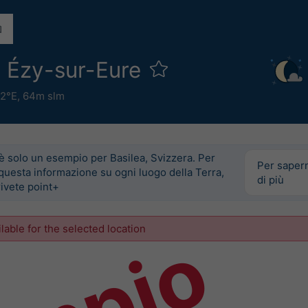
a Ézy-sur-Eure
42°E,
64m slm
è solo un esempio per Basilea, Svizzera. Per
Per saper
questa informazione su ogni luogo della Terra,
di più
ivete point+
ilable for the selected location