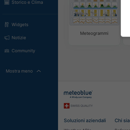
Storico e Clima
Widgets
Meteogrammi
Notizie
Community
Mostra meno
Soluzioni aziendali
Chi si