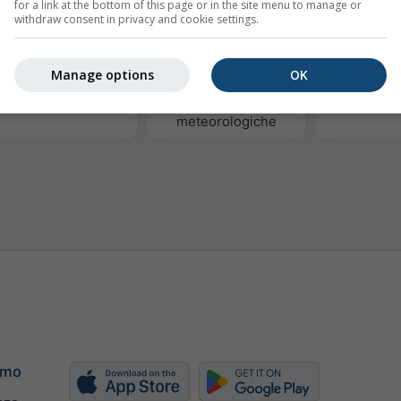
for a link at the bottom of this page or in the site menu to manage or
withdraw consent in privacy and cookie settings.
Manage options
OK
Termiche
Mappe
Mappa de
meteorologiche
amo