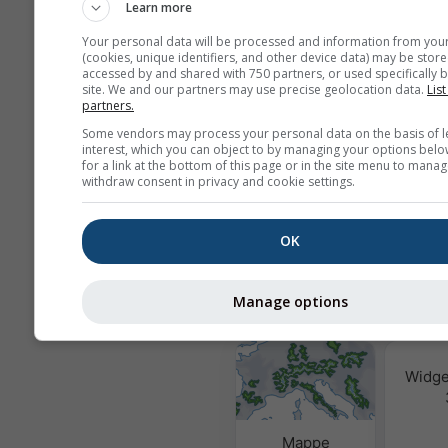
Non condividiamo il vostro indiriz
Learn more
con terzi, come indicato nella nos
Your personal data will be processed and information from you
sulla privacy
. Usando i servizi met
(cookies, unique identifiers, and other device data) may be store
aderite ai nostri
termini e condizion
accessed by and shared with 750 partners, or used specifically b
indirizzo email sarà utilizzabile a
site. We and our partners may use precise geolocation data.
List
altri servizi meteoblue.
partners.
Some vendors may process your personal data on the basis of l
interest, which you can object to by managing your options belo
for a link at the bottom of this page or in the site menu to manag
Ulteriori dati meteo
withdraw consent in privacy and cookie settings.
OK
Qualità
e P
Manage options
MultiModel
Widge
Mappe