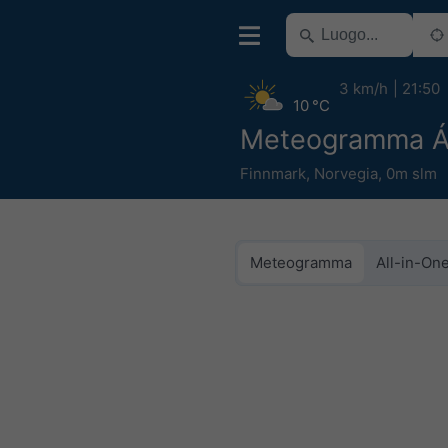
3 km/h
21:50
10 °C
Meteogramma Áv
Finnmark
,
Norvegia
,
0m slm
Meteogramma
All-in-On