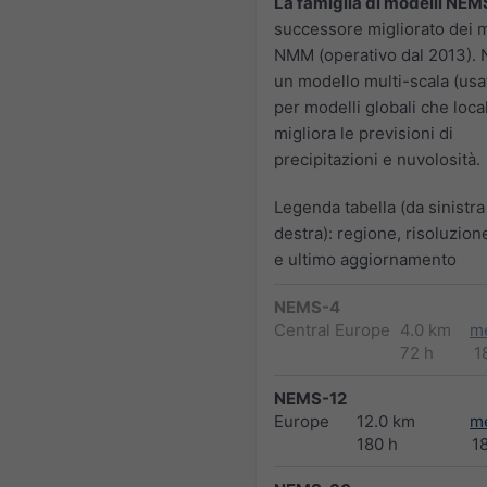
La famiglia di modelli NEM
successore migliorato dei m
NMM (operativo dal 2013).
un modello multi-scala (usa
per modelli globali che loca
migliora le previsioni di
precipitazioni e nuvolosità.
Legenda tabella (da sinistra
destra): regione, risoluzion
e ultimo aggiornamento
NEMS-4
Central Europe
4.0 km
m
72 h
1
NEMS-12
Europe
12.0 km
m
180 h
1