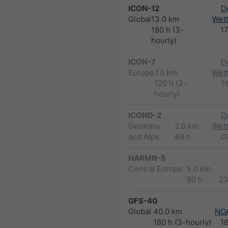
ICON-12
D
Global
13.0 km
Wett
180 h (3-
1
hourly)
ICON-7
D
Europe
7.0 km
Wett
120 h (3-
1
hourly)
ICOND-2
D
Germany
2.0 km
Wett
and Alps
48 h
0
HARMN-5
Central Europe
5.0 km
60 h
23
GFS-40
Global
40.0 km
NO
180 h (3-hourly)
1