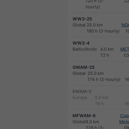
120 h (3-
2
hourly)
WW3-25
Global
25.0 km
NO
180 h (3-hourly)
1
WW3-4
Baltic/Arctic
4.0 km
MET
72 h
03
GWAM-25
Global
25.0 km
174 h (3-hourly)
1
EWAM-5
Europe
5.0 km
78 h
1
MFWAM-8
Cope
Global
8.0 km
Met
228 h (3-
0