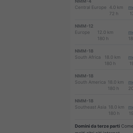
NMM-4
Central Europe
4.0 km
m
72 h
1
NMM-12
Europe
12.0 km
m
180 h
1
NMM-18
South Africa
18.0 km
m
180 h
1
NMM-18
South America
18.0 km
m
180 h
2
NMM-18
Southeast Asia
18.0 km
m
180 h
1
Domini da terze parti
Come 