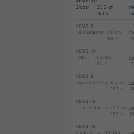
NEMS-30
Global
30.0 km
m
180 h
1
NEMS-8
New Zealand
8.0 km
m
180 h
2
NEMS-10
India
10.0 km
m
180 h
2
NEMS-8
Japan East Asia
8.0 km
m
180 h
2
NEMS-12
Central America
12.0 km
m
180 h
2
NEMS-10
South Africa
10.0 km
m