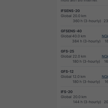
molti altri siti internet
IFSENS-20
Global
20.0 km
360 h (3-hourly)
23
GFSENS-40
Global
40.0 km
NO
384 h (3-hourly)
1
GFS-25
Global
22.0 km
NO
180 h (3-hourly)
1
GFS-12
Global
12.0 km
NO
180 h (3-hourly)
1
IFS-20
Global
20.0 km
144 h (3-hourly)
2