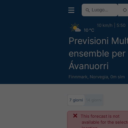
10 km/h
5:50
10 °C
Previsioni Mul
ensemble per
Ávanuorri
Finnmark
,
Norvegia
,
0m slm
7 giorni
14 giorni
This forecast is not
available for the selec