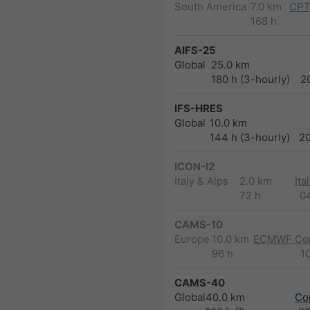
South America
7.0 km
CPT
168 h
AIFS-25
Global
25.0 km
180 h (3-hourly)
2
IFS-HRES
Global
10.0 km
144 h (3-hourly)
2
ICON-I2
Italy & Alps
2.0 km
Ita
72 h
0
CAMS-10
Europe
10.0 km
ECMWF Cop
96 h
1
CAMS-40
Global
40.0 km
Co