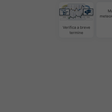
M
meteor
Verifica a breve
termine