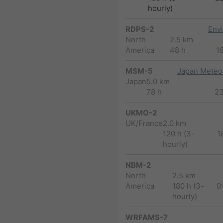
hourly)
RDPS-2
Env
North
2.5 km
America
48 h
1
MSM-5
Japan Meteor
Japan
5.0 km
78 h
2
UKMO-2
UK/France
2.0 km
120 h (3-
1
hourly)
NBM-2
North
2.5 km
America
180 h (3-
0
hourly)
WRFAMS-7