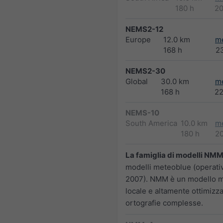
180 h
2
NEMS2-12
Europe
12.0 km
m
168 h
2
NEMS2-30
Global
30.0 km
m
168 h
2
NEMS-10
South America
10.0 km
m
180 h
2
La famiglia di modelli NM
modelli meteoblue (operativ
2007). NMM è un modello 
locale e altamente ottimizz
ortografie complesse.