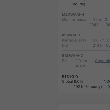
hourly)
MEDWAM-4
Mediterranean
4.0 km
Co
204 h
06
IBIWAM-3
Iberian Biscay
3.0 km
Co
Irish
216 h
0
BALWAM-2
Baltic
2.0 km
Copernic
144 h
2
RTOFS-9
Global
9.0 km
NO
192 h (3-hourly)
0