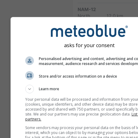
NAM-12
North
12.0 km
America
84 h (3-
hourly)
NAM-5
asks for your consent
North America
5.0 km
NO
48 h
1
Personalised advertising and content, advertising and c
measurement, audience research and services develop
NAM-3
North America
3.0 km
NO
Store and/or access information on a device
60 h
03
Learn more
HRRR-2
Your personal data will be processed and information from you
North America
3.0 km
NO
(cookies, unique identifiers, and other device data) may be store
17 h
0
accessed by and shared with 750 partners, or used specifically b
site. We and our partners may use precise geolocation data.
List
FV3-5
partners.
Alaska
5.0 km
NO
Some vendors may process your personal data on the basis of l
48 h
23
interest, which you can object to by managing your options belo
for a link at the bottom of this page or in the site menu to manag