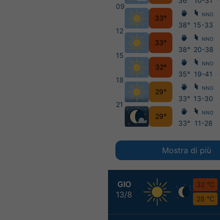
36°
10-31
09
NNO
33°
38°
15-33
12
NNO
33°
38°
20-38
15
NNO
32°
35°
19-41
18
NNO
29°
33°
13-30
21
NNO
29°
33°
11-28
Mostra di più
GIO
32 °C
13/8
28 °C