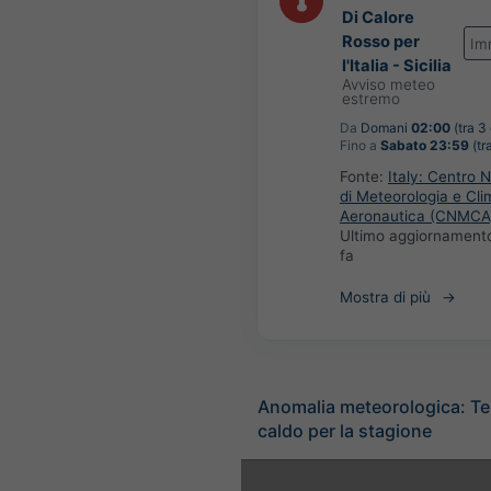
Di Calore
Rosso per
Im
l'Italia - Sicilia
Avviso meteo
estremo
Da
Domani
02:00
(tra 3 
Fino a
Sabato 23:59
(tra
Fonte:
Italy: Centro 
di Meteorologia e Cli
Aeronautica (CNMCA
Ultimo aggiornament
fa
Mostra di più
Anomalia meteorologica: T
caldo per la stagione