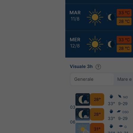
MAR
33 °C
11/8
28 °C
MER
33 °C
12/8
28 °C
Visuale 3h
Generale
Mare e
NO
28°
33°
9-29
03
OSO
28°
33°
9-29
06
O
31°