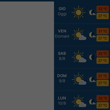
GIO
32 °C
Oggi
27 °C
VEN
31 °C
Domani
27 °C
SAB
32 °C
8/8
27 °C
DOM
31 °C
9/8
27 °C
LUN
32 °C
10/8
27 °C