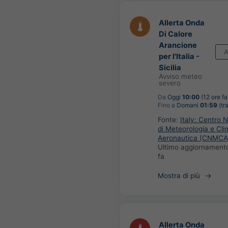
Allerta Onda
Di Calore
Arancione
A
per l'Italia -
Sicilia
Avviso meteo
severo
Da
Oggi
10:00
(12 ore fa
Fino a
Domani
01:59
(tr
Fonte:
Italy: Centro 
di Meteorologia e Cli
Aeronautica (CNMCA
Ultimo aggiornament
fa
Mostra di più
Allerta Onda