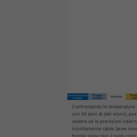
Estremamente
Troppo
Trop
normale
freddo
freddo
cal
Confrontando le temperature 
con 40 anni di dati storici, po
vedere se le previsioni odier
insolitamente calde (aree ross
fredde (aree blu). I punti color