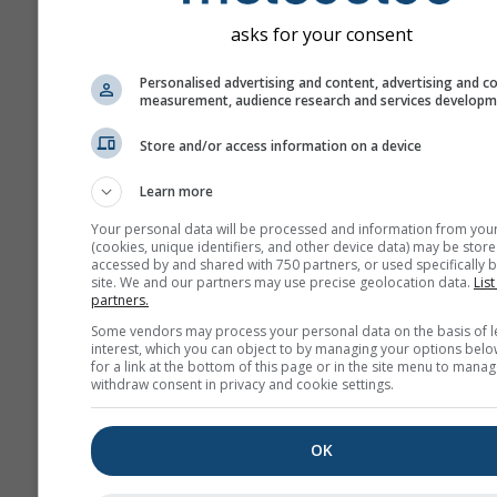
asks for your consent
Personalised advertising and content, advertising and c
Non condividiamo il vostro indiriz
measurement, audience research and services develop
con terzi, come indicato nella nos
sulla privacy
. Usando i servizi met
Store and/or access information on a device
aderite ai nostri
termini e condizion
indirizzo email sarà utilizzabile a
Learn more
altri servizi meteoblue.
Your personal data will be processed and information from you
(cookies, unique identifiers, and other device data) may be store
accessed by and shared with 750 partners, or used specifically b
Ulteriori dati meteo
site. We and our partners may use precise geolocation data.
List
partners.
Some vendors may process your personal data on the basis of l
interest, which you can object to by managing your options belo
whe
for a link at the bottom of this page or in the site menu to manag
withdraw consent in privacy and cookie settings.
Mappe
meteorologiche
OK