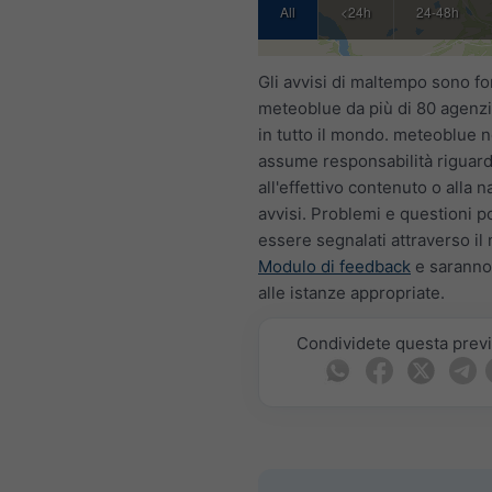
All
<24h
24-48h
Gli avvisi di maltempo sono for
meteoblue da più di 80 agenzie
in tutto il mondo. meteoblue n
assume responsabilità riguar
all'effettivo contenuto o alla n
avvisi. Problemi e questioni 
essere segnalati attraverso il
Modulo di feedback
e saranno
alle istanze appropriate.
Condividete questa prev