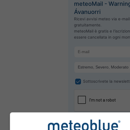
meteoMail - Warnin
Ávanuorri
Ricevi avvisi meteo via e-mail
gratuitamente.
meteoMail è gratis e l'iscrizio
essere cancellata in ogni mo
Sottoscrivete la newslett