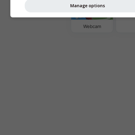
Manage options
Qualità
e P
Webcam