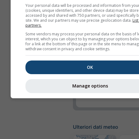
Your personal data will be processed and information from you
Umidità relativa
(cookies, unique identifiers, and other device data) may be store
accessed by and shared with 750 partners, or used specifically b
Precipitazioni
site. We and our partners may use precise geolocation data.
List
partners.
Probabilità di precipit
Some vendors may process your personal data on the basis of l
rainSPOT
interest, which you can object to by managing your options belo
for a link at the bottom of this page or in the site menu to manag
withdraw consent in privacy and cookie settings.
Pressione
Sfondo
OK
Nessuno sfondo: tes
scuro
Manage options
Nessuno sfondo: tes
luminoso
Ulteriori dati meteo