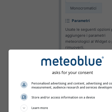
Monocromatici
Parametri
Usate le seguenti opzioni 
aggiungere i parametri
meteorologici al Widget o
rimuoverli.
Pittogramma
Temperatura: (max.)
asks for your consent
Temperatura: (min.)
Personalised advertising and content, advertising and c
Velocità del vento
measurement, audience research and services develop
Raffica di vento
Store and/or access information on a device
Direzione del vento
Learn more
Indice - UV