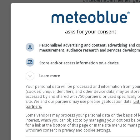
onzekerheden nemen gew
toe met het aantal dagen 
in de voorspelling.
De voorspelling wordt ge
asks for your consent
met „ensemble“-modellen
worden meerdere modelr
Personalised advertising and content, advertising and c
verschillende startparam
measurement, audience research and services develop
berekend om de voorspel
nauwkeuriger in te schatt
Store and/or access information on a device
Learn more
Your personal data will be processed and information from you
Meer weergegevens
(cookies, unique identifiers, and other device data) may be store
accessed by and shared with 750 partners, or used specifically b
site. We and our partners may use precise geolocation data.
List
partners.
M
E
Some vendors may process your personal data on the basis of l
interest, which you can object to by managing your options belo
for a link at the bottom of this page or in the site menu to manag
withdraw consent in privacy and cookie settings.
Seizoensvoorspelling