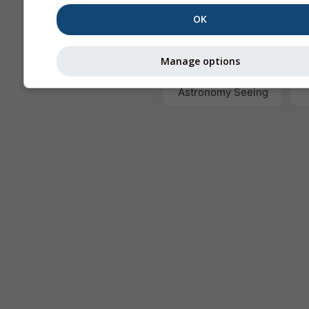
OK
T
Manage options
Astronomy Seeing