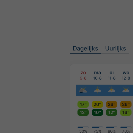
Dagelijks
Uurlijks
zo
ma
di
wo
9-8
10-8
11-8
12-8
17°
20°
26°
26°
12°
10°
12°
16°
50%
75%
80%
70%