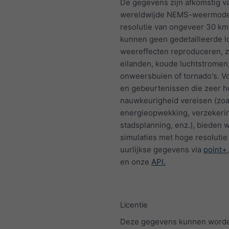
De gegevens zijn afkomstig v
wereldwijde NEMS-weermode
resolutie van ongeveer 30 km
kunnen geen gedetailleerde l
weereffecten reproduceren, zo
eilanden, koude luchtstromen
onweersbuien of tornado's. Vo
en gebeurtenissen die zeer 
nauwkeurigheid vereisen (zoa
energieopwekking, verzekeri
stadsplanning, enz.), bieden w
simulaties met hoge resolutie
uurlijkse gegevens via
point+
en onze
API.
Licentie
Deze gegevens kunnen worde