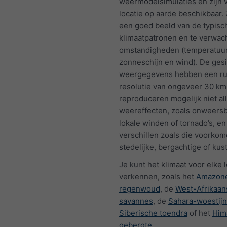
weermodelsimulaties en zijn 
locatie op aarde beschikbaar.
een goed beeld van de typisc
klimaatpatronen en te verwac
omstandigheden (temperatuur,
zonneschijn en wind). De ges
weergegevens hebben een rui
resolutie van ongeveer 30 km
reproduceren mogelijk niet all
weereffecten, zoals onweersb
lokale winden of tornado’s, en
verschillen zoals die voorkom
stedelijke, bergachtige of ku
Je kunt het klimaat voor elke l
verkennen, zoals het
Amazon
regenwoud
, de
West-Afrikaan
savannes
, de
Sahara-woestijn
Siberische toendra
of het
Him
gebergte
.