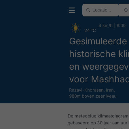
4 km/h
6:00
24 °C
Gesimuleerde
historische kl
en weergegev
voor Mashha
Razavi-Khorasan
,
Iran
,
980m boven zeeniveau
De meteoblue klimaatdiagram
gebaseerd op 30 jaar aan uurl