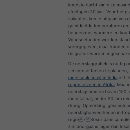
koudste nacht van elke maand
afgelopen 30 jaar. Voor het p
vakanties kun je uitgaan van 
gemiddelde temperaturen en 
houden met warmere en koud
Windsnelheden worden standa
weergegeven, maar kunnen o
de grafiek worden ingeschake
De neerslaggrafiek is nuttig 
seizoenseffecten te plannen, 
moessonklimaat in India
of he
regenseizoen in Afrika
. Maand
neerslagsommen boven 150 m
meestal nat, onder 30 mm o
droog. Opmerking: gesimulee
neerslaghoeveelheden in tro
regio7 3osurldaan complex
zijn doorgaans lager dan lokal