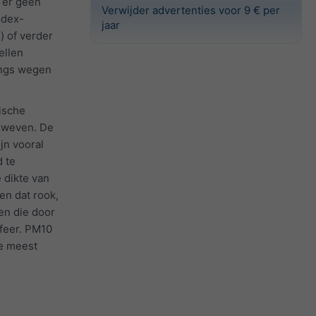
 er geen
Verwijder advertenties voor 9 € per
ndex-
jaar
) of verder
ellen
angs wegen
ische
 zweven. De
jn vooral
 te
 dikte van
en dat rook,
en die door
feer. PM10
e meest