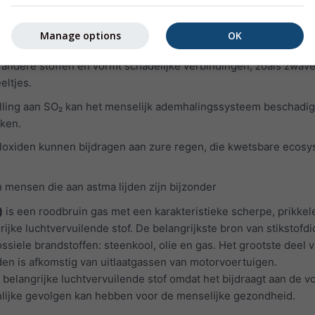
 en beschadigen
oals astma, emfyseem en chronische bronchiti
Manage options
OK
en gas dat onzichtbaar is en een vieze, penetrante geur heeft. 
andere stoffen en vormt schadelijke verbindingen, zoals zwave
eltjes.
lling aan SO₂ kan het menselijk ademhalingssysteem beschadi
ken.
oxiden kunnen bijdragen aan zure regen, die kwetsbare ecos
 mensen die aan astma lijden zijn bijzonder
)
is een roodbruin gas met een karakteristieke scherpe, prikke
ijke luchtvervuilende stof. De belangrijkste bron van stikstofdi
ssiele brandstoffen: steenkool, olie en gas. Het grootste deel 
eden is afkomstig van uitlaatgassen van motorvoertuigen.
n belangrijke luchtvervuilende stof omdat het bijdraagt aan de 
nlijke gevolgen kan hebben voor de menselijke gezondheid.