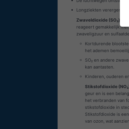
De luchtwegen ontsteken
Longziekten verergeren z
Zwaveldioxide (SO₂)
is e
reageert gemakkelijk met 
zwaveligzuur en sulfaatde
Kortdurende blootste
het ademen bemoeilij
SO₂ en andere zwavel
kan aantasten.
Kinderen, ouderen en
Stikstofdioxide (NO₂
geur en is een belangr
het verbranden van fo
stikstofdioxide in st
Stikstofdioxide is ee
van ozon, wat aanzie