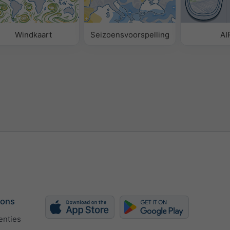
Windkaart
Seizoensvoorspelling
AI
 ons
enties