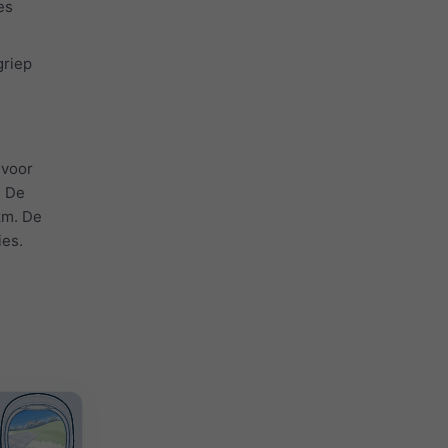
es
griep
 voor
. De
km. De
ies.