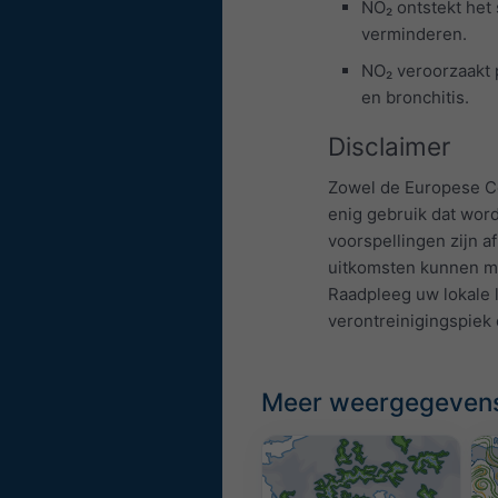
NO₂ ontstekt het 
verminderen.
NO₂ veroorzaakt 
en bronchitis.
Disclaimer
Zowel de Europese Co
enig gebruik dat wor
voorspellingen zijn 
uitkomsten kunnen mo
Raadpleeg uw lokale l
verontreinigingspiek 
Meer weergegeven