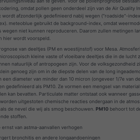
rvuilingsniveau aan te geven. Voor de pollenprognose bestaan
urcodering, omdat pollen geen onderdeel zijn van de Air Quality I
x wordt afzonderlijk gedefinieerd nabij wegen ("roadside"-index
ex). meteoblue gebruikt de background-index, omdat weermod
ngs wegen niet kunnen reproduceren. Daarom zullen metingen l
n hier wordt voorspeld.
rognose van deeltjes (PM en woestijnstof) voor Mesa. Atmosfer
microscopisch kleine vaste of vloeibare deeltjes die in de lucht
nen natuurlijk of antropogeen zijn. Voor de volksgezondheid zi
lein genoeg zijn om in de diepste delen van de long ingeademd
 een diameter van minder dan 10 micron (ongeveer 1/7e van de
en gedefinieerd als PM10. Ze vormen een mengsel van material
talen kan bevatten. Particulate matter ontstaat ook wanneer gass
 worden uitgestoten chemische reacties ondergaan in de atmos
r als de nevel die wij als smog beschouwen.
PM10
behoort tot d
ende stoffen.
e ernst van astma-aanvallen verhogen
rgert bronchitis en andere longaandoeningen