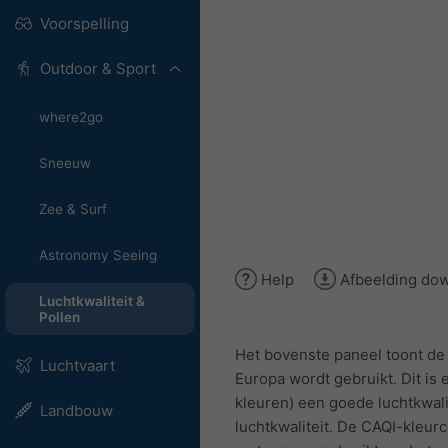
Voorspelling
Outdoor & Sport
where2go
Sneeuw
Zee & Surf
Astronomy Seeing
Help
Afbeelding do
Luchtkwaliteit &
Pollen
Het bovenste paneel toont de
Luchtvaart
Europa wordt gebruikt. Dit is 
kleuren) een goede luchtkwali
Landbouw
luchtkwaliteit. De CAQI-kleur