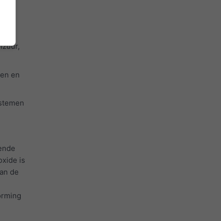
Het
lzuur,
gen en
ystemen
lende
oxide is
van de
vorming