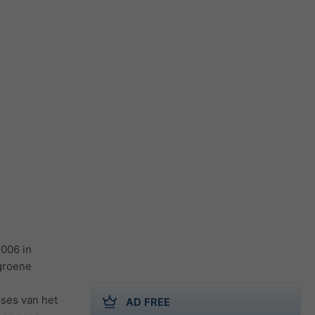
2006 in
(groene
oses van het
AD FREE