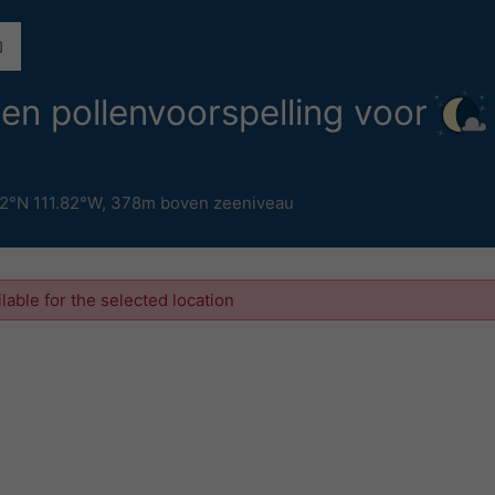
 en pollenvoorspelling voor
2°N 111.82°W,
378m boven zeeniveau
ilable for the selected location