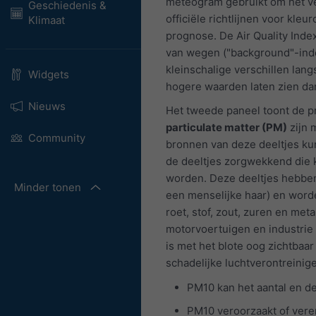
meteogram gebruikt om het ve
Geschiedenis &
officiële richtlijnen voor kle
Klimaat
prognose. De Air Quality Inde
van wegen ("background"-ind
kleinschalige verschillen la
Widgets
hogere waarden laten zien da
Nieuws
Het tweede paneel toont de p
particulate matter (PM)
zijn 
Community
bronnen van deze deeltjes kun
de deeltjes zorgwekkend die k
worden. Deze deeltjes hebben
Minder tonen
een menselijke haar) en word
roet, stof, zout, zuren en me
motorvoertuigen en industrie
is met het blote oog zichtbaa
schadelijke luchtverontreinig
PM10 kan het aantal en d
PM10 veroorzaakt of vere