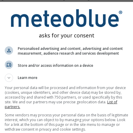
ogen van het lichaam om infecties te bestrijden
inieerd wordt als PM2.5, fijne deeltjes met een diameter van 2,
an luchtvervuiling door deeltjes op de volksgezondheid is afkom
PM2.5:
asks for your consent
jdsspecifieke sterfterisico, vooral door cardiovasculaire oorzak
Personalised advertising and content, advertising and content
measurement, audience research and services development
es kleiner dan 62 μm die afkomstig zijn uit woestijnen. Vaak zijn
 tot hoge concentraties PM10 en PM2.5 en alle bijbehorende
Store and/or access information on a device
Learn more
traties van luchtverontreinigende gassen worden weergegeven
uiling in de onderste troposfeer wordt voornamelijk veroorzaak
Your personal data will be processed and information from your device
(cookies, unique identifiers, and other device data) may be stored by,
:
accessed by and shared with 750 partners, or used specifically by this
site. We and our partners may use precise geolocation data.
List of
diep en krachtig te ademen
partners.
eroorzaken bij een diepe ademteug
Some vendors may process your personal data on the basis of legitimate
interest, which you can object to by managing your options below. Look
 kriebelende keel veroorzaken
for a link at the bottom of this page or in the site menu to manage or
withdraw consent in privacy and cookie settings.