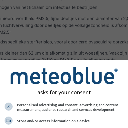
ogen van het lichaam om infecties te bestrijden
inieerd wordt als PM2.5, fijne deeltjes met een diameter van 2,
an luchtvervuiling door deeltjes op de volksgezondheid is afkom
PM2.5:
jdsspecifieke sterfterisico, vooral door cardiovasculaire oorzak
es kleiner dan 62 μm die afkomstig zijn uit woestijnen. Vaak zijn
 tot hoge concentraties PM10 en PM2.5 en alle bijbehorende
traties van luchtverontreinigende gassen worden weergegeven
uiling in de onderste troposfeer wordt voornamelijk veroorzaak
:
asks for your consent
diep en krachtig te ademen
Personalised advertising and content, advertising and content
eroorzaken bij een diepe ademteug
measurement, audience research and services development
 kriebelende keel veroorzaken
Store and/or access information on a device