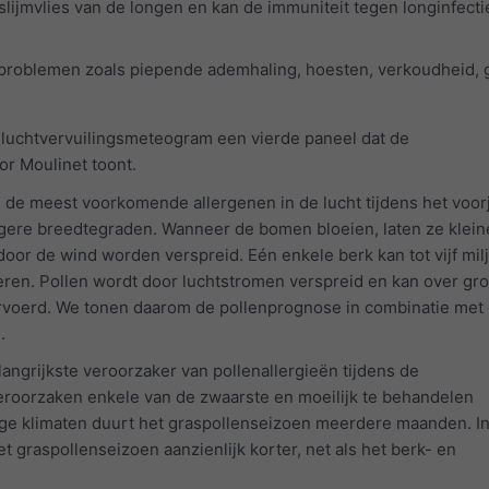
slijmvlies van de longen en kan de immuniteit tegen longinfecti
problemen zoals piepende ademhaling, hoesten, verkoudheid, 
 luchtvervuilingsmeteogram een vierde paneel dat de
or Moulinet toont.
 de meest voorkomende allergenen in de lucht tijdens het voorj
hogere breedtegraden. Wanneer de bomen bloeien, laten ze klein
 door de wind worden verspreid. Eén enkele berk kan tot vijf mil
eren. Pollen wordt door luchtstromen verspreid en kan over gro
voerd. We tonen daarom de pollenprognose in combinatie met
.
langrijkste veroorzaker van pollenallergieën tijdens de
oorzaken enkele van de zwaarste en moeilijk te behandelen
ge klimaten duurt het graspollenseizoen meerdere maanden. I
et graspollenseizoen aanzienlijk korter, net als het berk- en