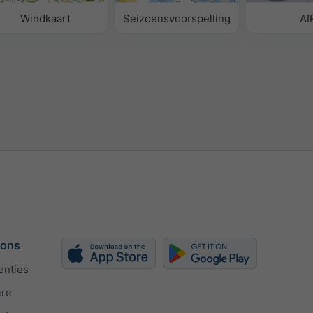
Windkaart
Seizoensvoorspelling
AI
 ons
enties
ère