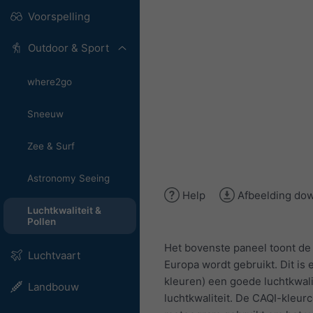
Voorspelling
Outdoor & Sport
where2go
Sneeuw
Zee & Surf
Astronomy Seeing
Help
Afbeelding do
Luchtkwaliteit &
Pollen
Het bovenste paneel toont de
Luchtvaart
Europa wordt gebruikt. Dit is 
kleuren) een goede luchtkwali
Landbouw
luchtkwaliteit. De CAQI-kleur