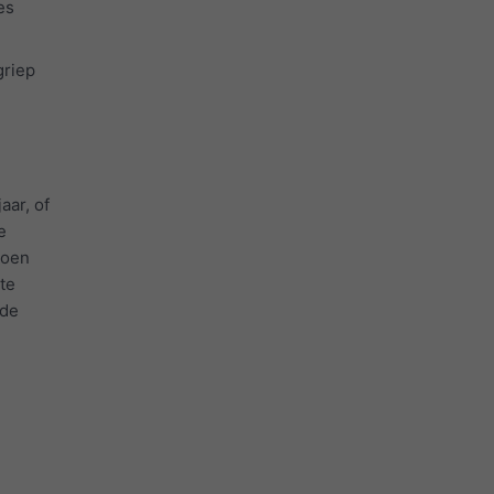
es
griep
aar, of
e
joen
te
 de
n