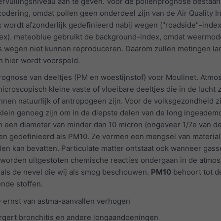
rvuilingsniveau aan te geven. Voor de pollenprognose bestaan
urcodering, omdat pollen geen onderdeel zijn van de Air Quality I
x wordt afzonderlijk gedefinieerd nabij wegen ("roadside"-index
ex). meteoblue gebruikt de background-index, omdat weermod
ngs wegen niet kunnen reproduceren. Daarom zullen metingen l
n hier wordt voorspeld.
rognose van deeltjes (PM en woestijnstof) voor Moulinet. Atmo
microscopisch kleine vaste of vloeibare deeltjes die in de lucht
nen natuurlijk of antropogeen zijn. Voor de volksgezondheid zi
lein genoeg zijn om in de diepste delen van de long ingeademd
 een diameter van minder dan 10 micron (ongeveer 1/7e van de
en gedefinieerd als PM10. Ze vormen een mengsel van material
talen kan bevatten. Particulate matter ontstaat ook wanneer gass
 worden uitgestoten chemische reacties ondergaan in de atmos
r als de nevel die wij als smog beschouwen.
PM10
behoort tot d
ende stoffen.
e ernst van astma-aanvallen verhogen
rgert bronchitis en andere longaandoeningen