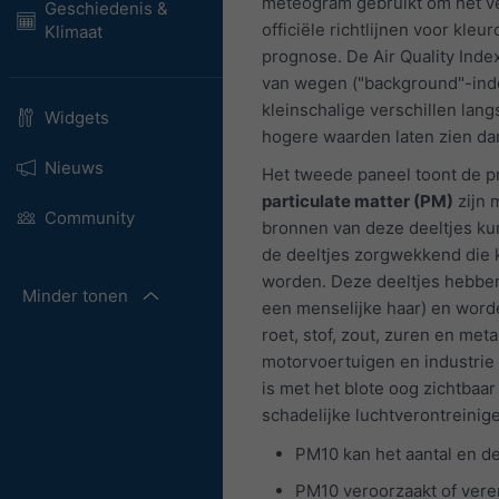
meteogram gebruikt om het ve
Geschiedenis &
officiële richtlijnen voor kle
Klimaat
prognose. De Air Quality Inde
van wegen ("background"-ind
kleinschalige verschillen la
Widgets
hogere waarden laten zien da
Nieuws
Het tweede paneel toont de p
particulate matter (PM)
zijn 
Community
bronnen van deze deeltjes kun
de deeltjes zorgwekkend die k
worden. Deze deeltjes hebben
Minder tonen
een menselijke haar) en word
roet, stof, zout, zuren en me
motorvoertuigen en industrie
is met het blote oog zichtbaa
schadelijke luchtverontreinig
PM10 kan het aantal en d
PM10 veroorzaakt of vere