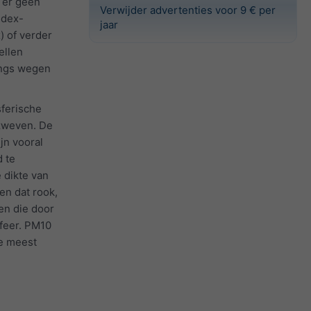
 er geen
Verwijder advertenties voor 9 € per
ndex-
jaar
) of verder
ellen
angs wegen
sferische
 zweven. De
jn vooral
 te
 dikte van
en dat rook,
en die door
feer. PM10
e meest