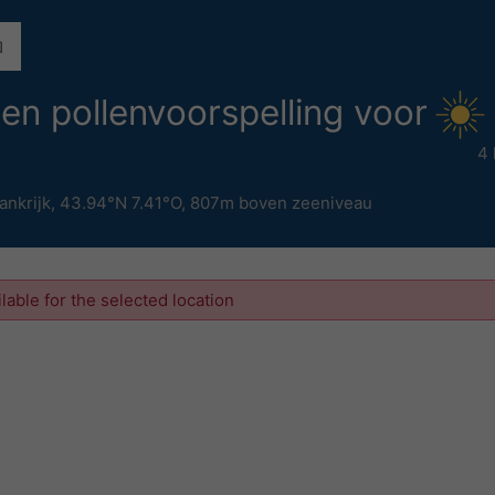
 en pollenvoorspelling voor
4 
ankrijk
,
43.94°N 7.41°O,
807m boven zeeniveau
ilable for the selected location