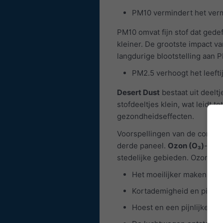
PM10 vermindert het verm
PM10 omvat fijn stof dat gedef
kleiner. De grootste impact v
langdurige blootstelling aan 
PM2.5 verhoogt het leefti
Desert Dust
bestaat uit deeltj
stofdeeltjes klein, wat leidt
gezondheidseffecten.
Voorspellingen van de concen
derde paneel.
Ozon (O₃)
-verv
stedelijke gebieden. Ozon kan
Het moeilijker maken om 
Kortademigheid en pijn v
Hoest en een pijnlijke of