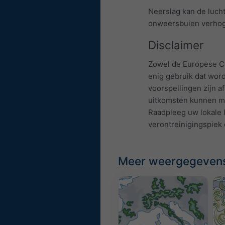
Neerslag kan de luch
onweersbuien verhoge
Disclaimer
Zowel de Europese Co
enig gebruik dat wor
voorspellingen zijn 
uitkomsten kunnen mo
Raadpleeg uw lokale l
verontreinigingspiek 
Meer weergegeven