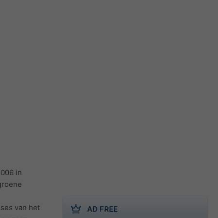
2006 in
(groene
oses van het
AD FREE