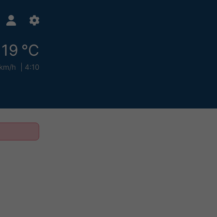
19 °C
km/h
4:10