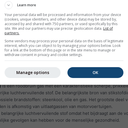
 en beschadigen
Learn more
oals astma, emfyseem en chronische bronchiti
Your personal data will be processed and information from your device
(cookies, unique identifiers, and other device data) may be stored by,
en gas dat onzichtbaar is en een vieze, penetrante geur heeft. 
accessed by and shared with 750 partners, or used specifically by this
andere stoffen en vormt schadelijke verbindingen, zoals zwave
site. We and our partners may use precise geolocation data.
List of
partners.
eltjes.
Some vendors may process your personal data on the basis of legitimate
lling aan SO₂ kan het menselijk ademhalingssysteem beschadi
interest, which you can object to by managing your options below. Look
ken.
for a link at the bottom of this page or in the site menu to manage or
withdraw consent in privacy and cookie settings.
oxiden kunnen bijdragen aan zure regen, die kwetsbare ecos
Manage options
OK
 mensen die aan astma lijden zijn bijzonder
)
is een roodbruin gas met een karakteristieke scherpe, prikke
ijke luchtvervuilende stof. De belangrijkste bron van stikstofdi
ssiele brandstoffen: steenkool, olie en gas. Het grootste deel 
eden is afkomstig van uitlaatgassen van motorvoertuigen.
n belangrijke luchtvervuilende stof omdat het bijdraagt aan de 
nlijke gevolgen kan hebben voor de menselijke gezondheid.