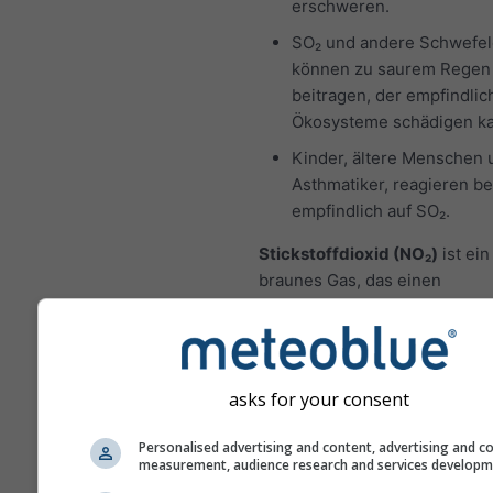
erschweren.
SO₂ und andere Schwefel
können zu saurem Regen
beitragen, der empfindlic
Ökosysteme schädigen k
Kinder, ältere Menschen 
Asthmatiker, reagieren b
empfindlich auf SO₂.
Stickstoffdioxid (NO₂)
ist ein
braunes Gas, das einen
charakteristischen scharfen,
Geruch hat und ein bekannter
Luftschadstoff ist. Die Hauptq
die Entstehung von NO₂ ist di
asks for your consent
Verbrennung fossiler Brennsto
Öl und Gas. Der Großteil des
Personalised advertising and content, advertising and c
Stickstoffdioxids in Städten 
measurement, audience research and services develop
Abgasen von Kraftfahrzeugen