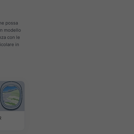
he possa
un modello
nza con le
icolare in
R