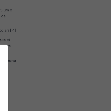
2,5 μm o
è da
olari [ 4]
elle di
 salute
.
L'Ozono
':