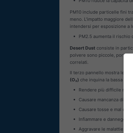
PM10 riduce la capacità de
PM10 include particelle fini t
meno. L'impatto maggiore dell
intendersi per esposizione a 
PM2.5 aumenta il rischio d
Desert Dust
consiste in partic
polvere sono piccole, portando
correlati.
Il terzo pannello mostra le pr
(O₃)
che inquina la bassa trop
Rendere più difficile re
Causare mancanza di respi
Causare tosse e mal di go
Infiammare e danneggiare 
Aggravare le malattie pol