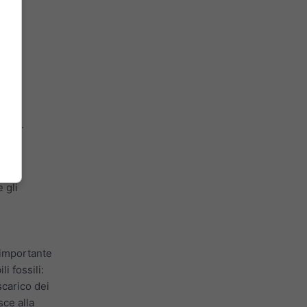
altre
lfato.
dere
 gli
 importante
i fossili:
scarico dei
sce alla