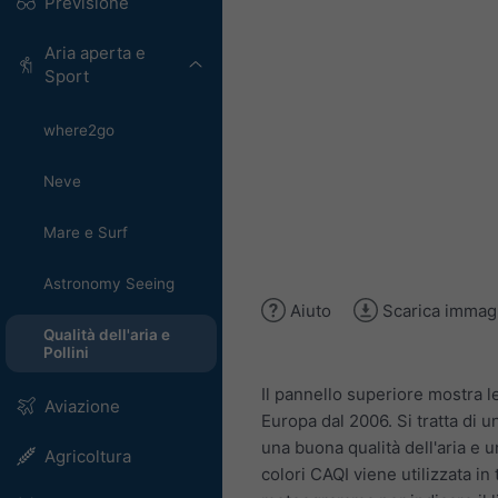
Previsione
Aria aperta e
Sport
where2go
Neve
Mare e Surf
Astronomy Seeing
Aiuto
Scarica immag
Qualità dell'aria e
Pollini
Il pannello superiore mostra le
Aviazione
Europa dal 2006. Si tratta di u
una buona qualità dell'aria e un
Agricoltura
colori CAQI viene utilizzata in