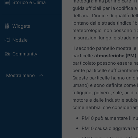
meteogramma per indicare il li
Storico e Clima
guida ufficiali per la codifica a
dell'aria. L'indice di qualità d
lontano dalle strade (indice "
Widgets
meteorologici non possono ripr
misurazioni lungo le strade mo
Notizie
Il secondo pannello mostra le 
Community
particelle
atmosferiche (PM)
particolato possono essere na
per le particelle sufficientem
Mostra meno
Queste particelle hanno un dia
umano) e sono definite come 
fuliggine, polvere, sale, acidi
motore e dalle industrie subis
come nebbia, che consideria
PM10 può aumentare il num
PM10 causa o aggrava la b