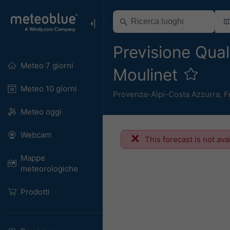
Previsione Quali
Meteo 7 giorni
Moulinet
Meteo 10 giorni
Provenza-Alpi-Costa Azzurra
,
F
Meteo oggi
Webcam
This forecast is not ava
Mappe
meteorologiche
Prodotti