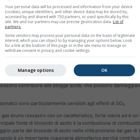
gli attacchi d'asma
Your personal data will be processed and information from your device
(cookies, unique identifiers, and other device data) may be stored by,
ttibili alle infezioni
accessed by and shared with 750 partners, or used specifically by this
site. We and our partners may use precise geolocation data.
List of
 i polmoni anche quando i sintomi sono scomparsi
partners.
Some vendors may process your personal data on the basis of legitimate
ia Cronica Ostruttiva (BPCO)
interest, which you can object to by managing your options below. Look
for a link at the bottom of this page or in the site menu to manage or
gas invisibile e dall'odore sgradevole. Reagisce facilmente con 
withdraw consent in privacy and cookie settings.
nocivi, come acido solforico, acido solforoso e particelle di so
rata a SO₂ può danneggiare il sistema respiratorio umano e ren
Manage options
OK
o possono contribuire alle piogge acide, che possono danneggiare
i asmatici sono particolarmente sensibili agli effetti di SO₂.
 gas bruno rossastro con un caratteristico, forte odore ed è un
cipale fonte di biossido di azoto è la combustione di combustibil
gior parte del biossido di azoto nelle città proviene dai gas di 
di azoto è un importante inquinante atmosferico perché contribui