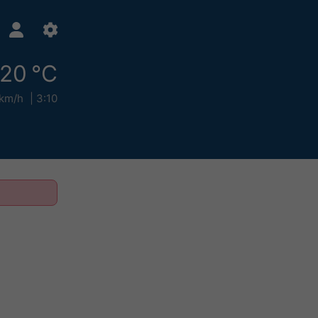
20 °C
 km/h
3:10