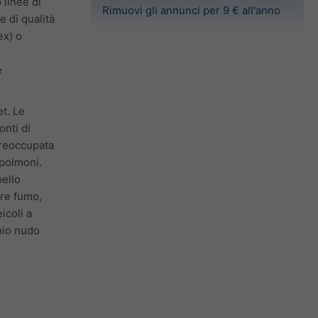
 linee di
Rimuovi gli annunci per 9 € all'anno
e di qualità
ex) o
e
et. Le
onti di
preoccupata
 polmoni.
pello
ere fumo,
icoli a
hio nudo