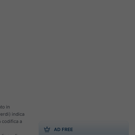
to in
erdi) indica
a codifica a
AD FREE