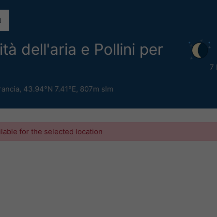
tà dell'aria e Pollini per
7
rancia
,
43.94°N 7.41°E,
807m slm
ilable for the selected location