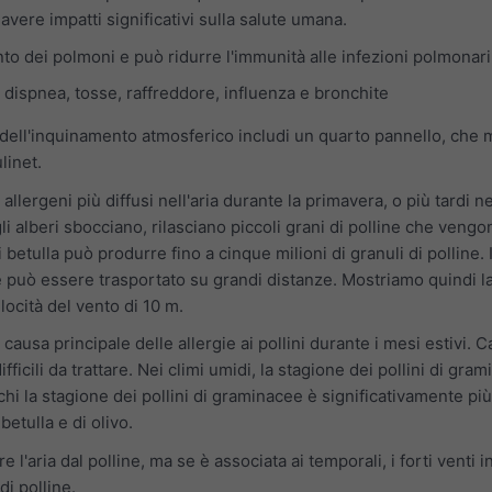
vere impatti significativi sulla salute umana.
to dei polmoni e può ridurre l'immunità alle infezioni polmonari
ispnea, tosse, raffreddore, influenza e bronchite
dell'inquinamento atmosferico includi un quarto pannello, che m
linet.
allergeni più diffusi nell'aria durante la primavera, o più tardi n
gli alberi sbocciano, rilasciano piccoli grani di polline che vengo
betulla può produrre fino a cinque milioni di granuli di polline. I
 e può essere trasportato su grandi distanze. Mostriamo quindi l
locità del vento di 10 m.
causa principale delle allergie ai pollini durante i mesi estivi. 
ifficili da trattare. Nei climi umidi, la stagione dei pollini di gr
chi la stagione dei pollini di graminacee è significativamente pi
betulla e di olivo.
 l'aria dal polline, ma se è associata ai temporali, i forti venti 
i polline.