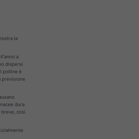
ostra la
ell'anno a
no dispersi
l polline è
a previsione
Causano
aminacee dura
ù breve, così
inizialmente