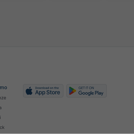
amo
nze
a
i
ck