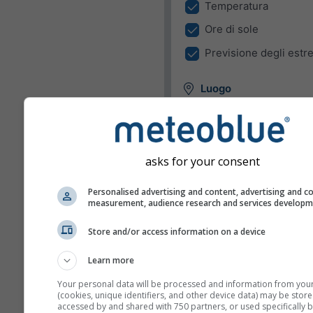
Temperatura
Ore di sole
Previsione degli estr
Luogo
Il Widget può mostrare il me
una località predefinita o ten
individuare la località di cias
visitatore del vostro sito.
asks for your consent
Usare la località attua
Personalised advertising and content, advertising and c
Individuare la località
measurement, audience research and services develop
dell'utente
Store and/or access information on a device
Unità
Learn more
Temperatura
Your personal data will be processed and information from you
(cookies, unique identifiers, and other device data) may be store
C
F
accessed by and shared with 750 partners, or used specifically b