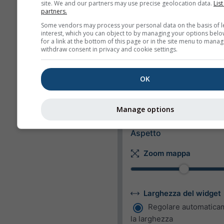
site. We and our partners may use precise geolocation data.
List
partners.
Lunghezza
Some vendors may process your personal data on the basis of l
interest, which you can object to by managing your options belo
Metrico
Imperiale
for a link at the bottom of this page or in the site menu to manag
withdraw consent in privacy and cookie settings.
Velocità del vento
OK
m/s
km/h
mp
kn
bft
Manage options
Aspetto
Zoom mappa
Larghezza del widget
Regolare automatica
la larghezza