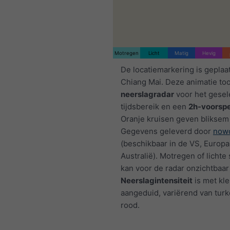
Motregen
Licht
Matig
Hevig
De locatiemarkering is geplaa
Chiang Mai. Deze animatie to
neerslagradar
voor het gesel
tijdsbereik en een
2h-voorspe
Oranje kruisen geven bliksem
Gegevens geleverd door
nowc
(beschikbaar in de VS, Europa
Australië). Motregen of licht
kan voor de radar onzichtbaar 
Neerslagintensiteit
is met kl
aangeduid, variërend van turk
rood.