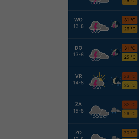
26 °C
WO
31 °C
12-8
26 °C
DO
31 °C
13-8
25 °C
VR
33 °C
14-8
25 °C
ZA
32 °C
15-8
26 °C
ZO
30 °C
16-8