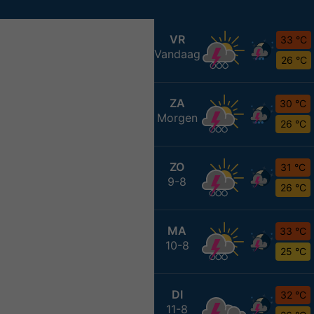
VR
33 °C
Vandaag
26 °C
ZA
30 °C
Morgen
26 °C
ZO
31 °C
9-8
26 °C
MA
33 °C
10-8
25 °C
DI
32 °C
11-8