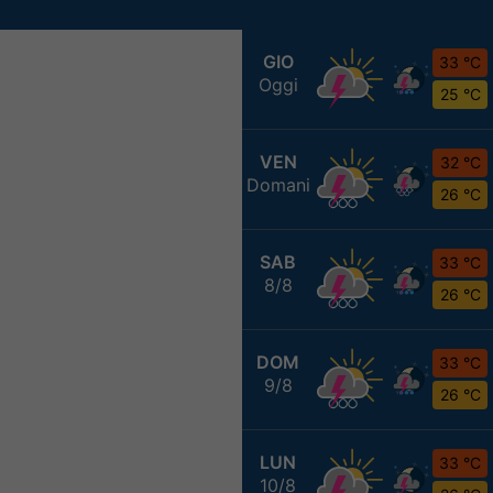
GIO
33 °C
Oggi
25 °C
VEN
32 °C
Domani
26 °C
SAB
33 °C
8/8
26 °C
DOM
33 °C
9/8
26 °C
LUN
33 °C
10/8