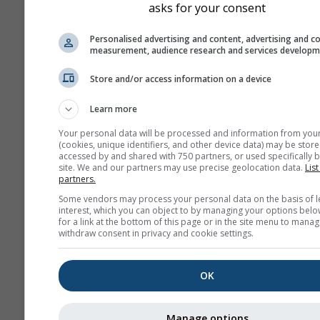
asks for your consent
Personalised advertising and content, advertising and c
measurement, audience research and services develop
Store and/or access information on a device
Learn more
Your personal data will be processed and information from you
(cookies, unique identifiers, and other device data) may be store
accessed by and shared with 750 partners, or used specifically b
site. We and our partners may use precise geolocation data.
List
partners.
Some vendors may process your personal data on the basis of l
interest, which you can object to by managing your options belo
for a link at the bottom of this page or in the site menu to manag
withdraw consent in privacy and cookie settings.
OK
Manage options