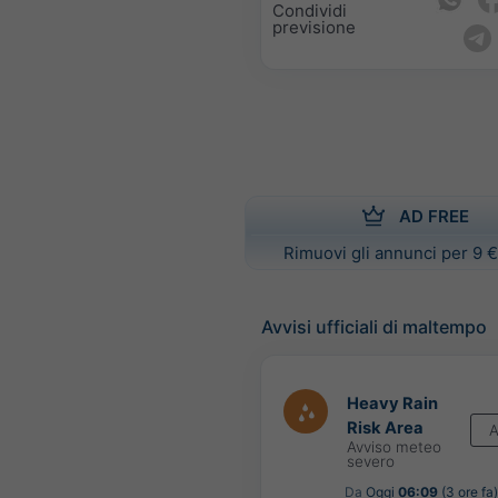
Condividi
previsione
AD FREE
Rimuovi gli annunci per 9 €
Avvisi ufficiali di maltempo
Heavy Rain
Risk Area
A
Avviso meteo
severo
Da
Oggi
06:09
(3 ore fa)