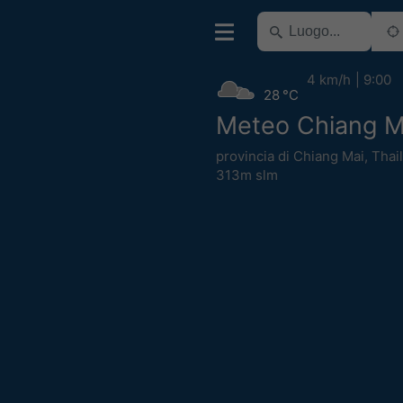
4 km/h
9:00
28 °C
Meteo Chiang M
provincia di Chiang Mai
,
Thai
313m slm