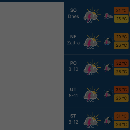
SO
31 °C
Dnes
25 °C
NE
29 °C
Zajtra
26 °C
PO
32 °C
8-10
26 °C
UT
33 °C
8-11
26 °C
ST
31 °C
8-12
26 °C