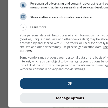
Personalised advertising and content, advertising and c
measurement, audience research and services develop
Store and/or access information on a device
Learn more
Your personal data will be processed and information from you
(cookies, unique identifiers, and other device data) may be store
accessed by and shared with 750 partners, or used specifically b
site. We and our partners may use precise geolocation data.
List
partners.
Some vendors may process your personal data on the basis of l
interest, which you can object to by managing your options belo
for a link at the bottom of this page or in the site menu to manag
withdraw consent in privacy and cookie settings.
OK
Manage options