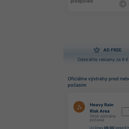
predpoveď
AD FREE
Odstráňte reklamy za 9 €
Oficiálne výstrahy pred n
počasím
Heavy Rain
Risk Area
Silná výstraha
počasia
Od
Dnes
06:00
(pred 8 