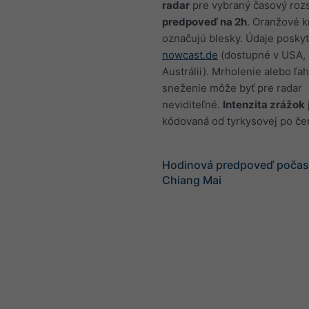
radar
pre vybraný časový rozs
predpoveď na 2h
. Oranžové k
označujú blesky. Údaje poskyt
nowcast.de
(dostupné v USA, 
Austrálii). Mrholenie alebo ľa
sneženie môže byť pre radar
neviditeľné.
Intenzita zrážok
kódovaná od tyrkysovej po če
Hodinová predpoveď počasi
Chiang Mai