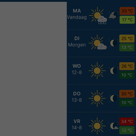
MA
33 °C
Vandaag
17 °C
DI
25 °C
Morgen
13 °C
WO
26 °C
12-8
10 °C
DO
30 °C
13-8
10 °C
VR
34 °C
14-8
12 °C