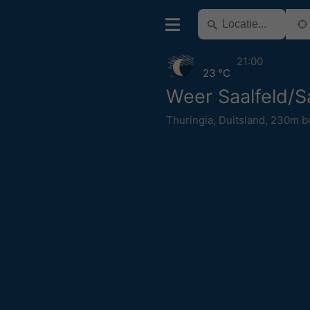
21:00
23 °C
Weer Saalfeld/S
Thuringia
,
Duitsland
,
230m b