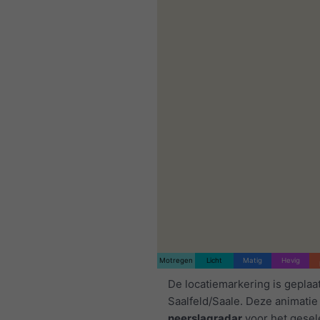
Motregen
Licht
Matig
Hevig
De locatiemarkering is geplaa
Saalfeld/Saale. Deze animatie
neerslagradar
voor het gesel