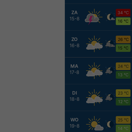
ZA
34 °C
15-8
16 °C
ZO
26 °C
16-8
15 °C
MA
24 °C
17-8
13 °C
DI
23 °C
18-8
12 °C
WO
25 °C
19-8
14 °C