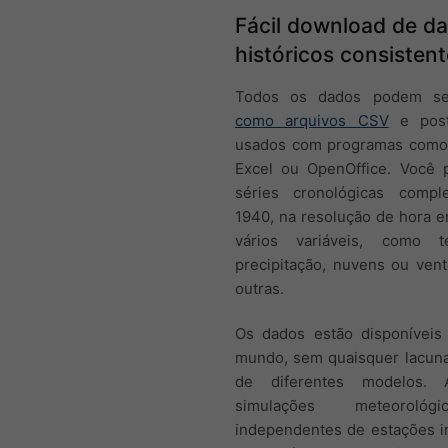
Fácil download de d
históricos consisten
Todos os dados podem s
como arquivos CSV
e post
usados com programas como
Excel ou OpenOffice. Você 
séries cronológicas compl
1940, na resolução de hora 
vários variáveis, como te
precipitação, nuvens ou vent
outras.
Os dados estão disponívei
mundo, sem quaisquer lacunas
de diferentes modelos. 
simulações meteoroló
independentes de estações in