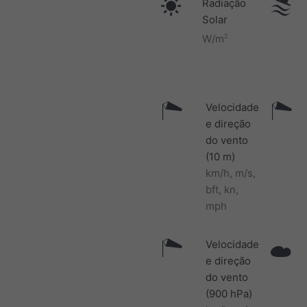
Radiação
Solar
W/m
2
Velocidade
e direção
do vento
(10 m)
km/h, m/s,
bft, kn,
mph
Velocidade
e direção
do vento
(900 hPa)