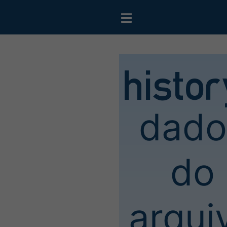
histo
dado
do
arqui