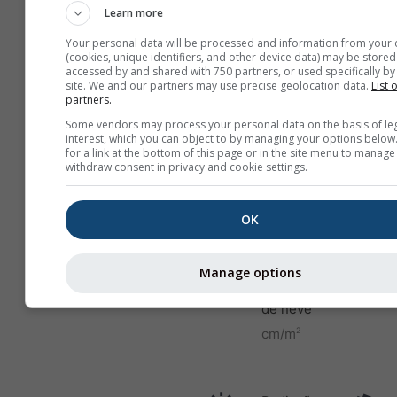
Learn more
Your personal data will be processed and information from your 
Temperatura
(cookies, unique identifiers, and other device data) may be stored
accessed by and shared with 750 partners, or used specifically by 
2 m acima
site. We and our partners may use precise geolocation data.
List 
do solo
partners.
Some vendors may process your personal data on the basis of le
interest, which you can object to by managing your options below
for a link at the bottom of this page or in the site menu to manage
withdraw consent in privacy and cookie settings.
Pressão
ao nível
do mar
OK
Manage options
Quantidade
de neve
cm/m
2