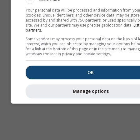
Your personal data will be processed and information from you
(cookies, unique identifiers, and other device data) may be store
accessed by and shared with 750 partners, or used specifically b
Térmicas
site. We and our partners may use precise geolocation data.
List
partners.
Some vendors may process your personal data on the basis of l
Traj
interest, which you can object to by managing your options belo
for a link at the bottom of this page or in the site menu to manag
withdraw consent in privacy and cookie settings.
Cross-section
OK
Manage options