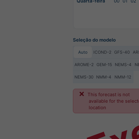
Quarta-feira
00
01
02
Seleção do modelo
Auto
ICOND-2
GFS-40
AR
AROME-2
GEM-15
NEMS-4
N
NEMS-30
NMM-4
NMM-12
Ex
This forecast is not
available for the selec
location