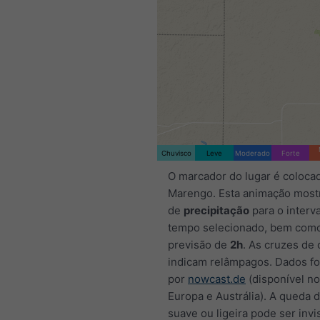
Chuvisco
Leve
Moderado
Forte
O marcador do lugar é coloca
Marengo. Esta animação mostr
de
precipitação
para o interv
tempo selecionado, bem com
previsão de
2h
. As cruzes de 
indicam relâmpagos. Dados f
por
nowcast.de
(disponível n
Europa e Austrália). A queda 
suave ou ligeira pode ser invi