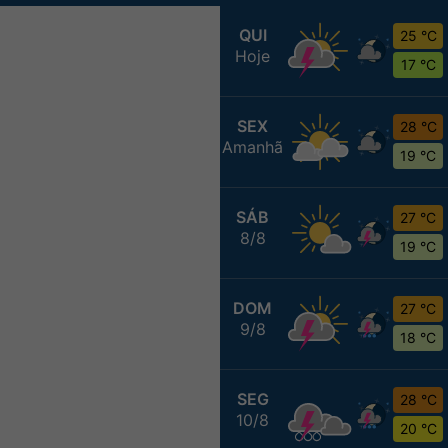
QUI
25 °C
Hoje
17 °C
SEX
28 °C
Amanhã
19 °C
SÁB
27 °C
8/8
19 °C
DOM
27 °C
9/8
18 °C
SEG
28 °C
10/8
20 °C