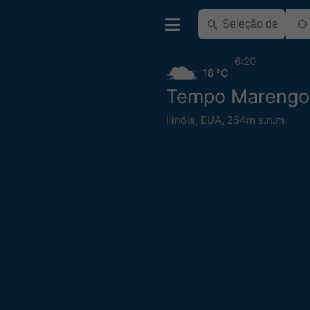
6:20
18 °C
Tempo Marengo
Ilinóis
,
EUA
,
254m s.n.m.