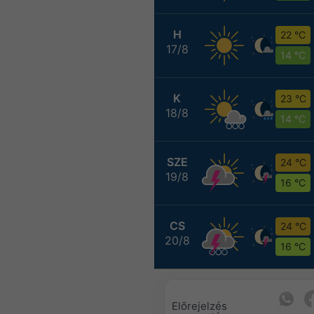
H
22 °C
17/8
14 °C
K
23 °C
18/8
14 °C
SZE
24 °C
19/8
16 °C
CS
24 °C
20/8
16 °C
Előrejelzés