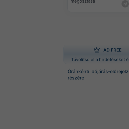
megosztása
AD FREE
Távolítsd el a hirdetéseket é
Óránkénti időjárás-előreje
részére