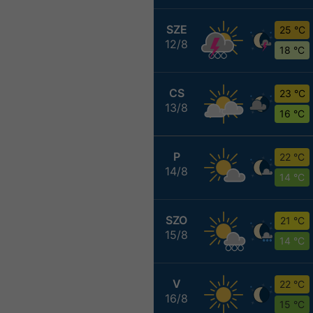
SZE
25 °C
12/8
18 °C
CS
23 °C
13/8
16 °C
P
22 °C
14/8
14 °C
SZO
21 °C
15/8
14 °C
V
22 °C
16/8
15 °C