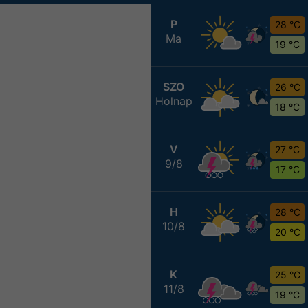
P
28 °C
Ma
19 °C
SZO
26 °C
Holnap
18 °C
V
27 °C
9/8
17 °C
H
28 °C
10/8
20 °C
K
25 °C
11/8
19 °C