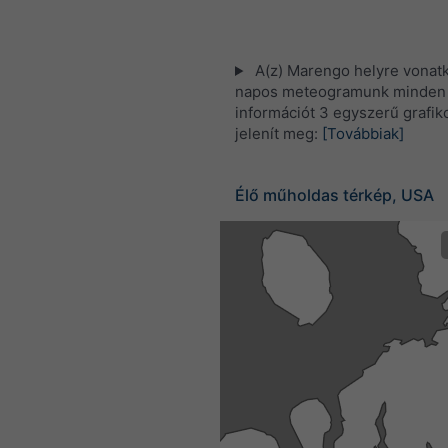
A(z) Marengo helyre vonat
napos meteogramunk minden i
információt 3 egyszerű grafi
jelenít meg:
[Továbbiak]
Élő műholdas térkép, USA