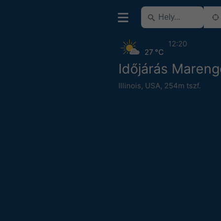
12:20
27 °C
Időjárás Mareng
Illinois
,
USA
,
254m tszf.