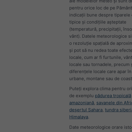
ale modelelor meteo și sunt d
pentru orice loc de pe Pământ.
indicații bune despre tiparele 
tipice și condițiile așteptate
(temperatură, precipitații, înso
vânt). Datele meteorologice s
o rezoluție spațială de aproxi
și pot să nu redea toate efec
locale, cum ar fi furtunile, vân
locale sau tornadele, precum 
diferențele locale care apar î
urbane, montane sau de coast
Puteți explora clima pentru ori
de exemplu
pădurea tropicală
amazoniană
,
savanele din Afri
deșertul Sahara
,
tundra siber
Himalaya
.
Date meteorologice orare isto