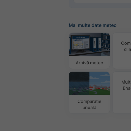
Mai multe date meteo
Comp
cli
Arhivă meteo
Mult
Ens
Comparație
anuală