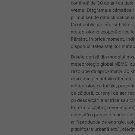
continuă de 30 de ani cu date
vreme. Diagramele climatice r
primul set de date climatice s
făcut public pe internet. Istori
meteorologic acoperă orice lo
Pământ, în orice moment, indi
disponibilitatea stațiilor mete
Datele derivă din modelul nos
meteorologic global NEMS, cu
rezoluție de aproximativ 30 km
reproduce în detaliu efectele
meteorologice locale, precum 
de căldură, curenții de aer rec
cu descărcări electrice sau to
Pentru locațiile și evenimente
necesită o precizie foarte rid
ar fi producția de energie, asi
planificare urbană etc.), oferi