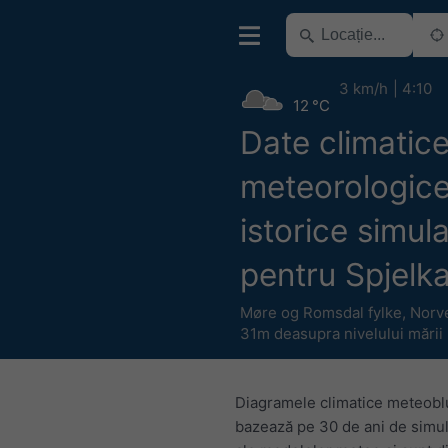
3 km/h
4:10
12 °C
Date climatice
meteorologic
istorice simul
pentru Spjelka
Møre og Romsdal fylke
,
Norv
31m deasupra nivelului mării
Diagramele climatice meteobl
bazează pe 30 de ani de simul