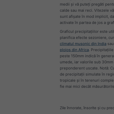
medii și vă puteți pregăti pent
calde sau mai reci. Vitezele v
sunt afișate în mod implicit, da
activate în partea de jos a graf
Graficul precipitațiilor este uti
planifica efecte sezoniere, cum
climatul musonic din India
sa
ploios din Africa
. Precipitațiil
peste 150mm indică în general
umede, iar valorile sub 30mm 
preponderent uscate. Notă: Ca
de precipitații simulate în regi
tropicale și în terenuri comple
fie mai mici decât măsurătorile
Zile înnorate, însorite și cu preci