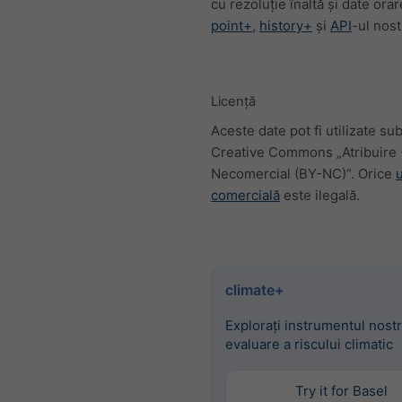
cu rezoluție înaltă și date orar
point+
,
history+
și
API
-ul nost
Licență
Aceste date pot fi utilizate sub
Creative Commons „Atribuire
Necomercial (BY-NC)”. Orice
u
comercială
este ilegală.
climate+
Explorați instrumentul nost
evaluare a riscului climatic
Try it for Basel