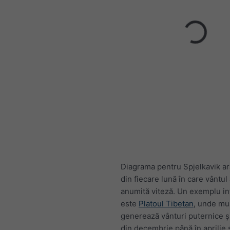
Diagrama pentru Spjelkavik ara
din fiecare lună în care vântul
anumită viteză. Un exemplu in
este
Platoul Tibetan
, unde mu
generează vânturi puternice ș
din decembrie până în aprilie ș