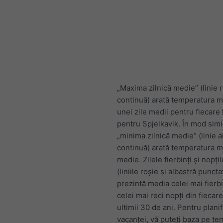
„Maxima zilnică medie” (linie 
continuă) arată temperatura 
unei zile medii pentru fiecare
pentru Spjelkavik. În mod simil
„minima zilnică medie” (linie a
continuă) arată temperatura 
medie. Zilele fierbinți și nopțil
(liniile roșie și albastră puncta
prezintă media celei mai fierbin
celei mai reci nopți din fiecar
ultimii 30 de ani. Pentru plani
vacanței, vă puteți baza pe te