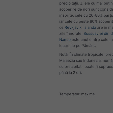
precipitații. Zilele cu mai puț
acoperire de nori sunt consid
însorite, cele cu 20-80% parția
iar cele cu peste 80% acoperit
ce
Reykjavík, Islanda
are în ma
zile înnorate,
Sossusvlei din d
Namib
este unul dintre cele ma
locuri de pe Pământ.
Notă: În climate tropicale, pre
Malaezia sau Indonezia, număr
cu precipitații poate fi suprae
până la 2 ori.
Temperaturi maxime