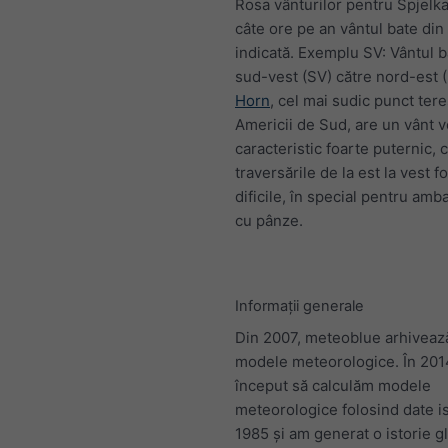
Rosa vânturilor pentru Spjelka
câte ore pe an vântul bate din 
indicată. Exemplu SV: Vântul b
sud-vest (SV) către nord-est 
Horn
, cel mai sudic punct tere
Americii de Sud, are un vânt v
caracteristic foarte puternic, 
traversările de la est la vest f
dificile, în special pentru amb
cu pânze.
Informații generale
Din 2007, meteoblue arhivează
modele meteorologice. În 20
început să calculăm modele
meteorologice folosind date is
1985 și am generat o istorie g