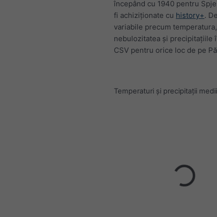
începând cu 1940 pentru Spjel
fi achiziționate cu
history+
. D
variabile precum temperatura,
nebulozitatea și precipitațiile 
CSV pentru orice loc de pe P
Temperaturi și precipitații medii