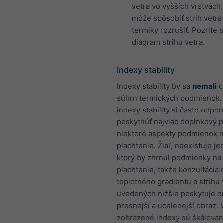
vetra vo vyšších vrstvách,
môže spôsobiť strih vetra
termiky rozrušiť. Pozrite s
diagram strihu vetra.
Indexy stability
Indexy stability by sa
nemali
c
súhrn termických podmienok.
indexy stability si často odpo
poskytnúť najviac doplnkový 
niektoré aspekty podmienok 
plachtenie. Žiaľ, neexistuje je
ktorý by zhrnul podmienky na
plachtenie, takže konzultácia
teplotného gradientu a strihu 
uvedených nižšie poskytuje 
presnejší a ucelenejší obraz. 
zobrazené indexy sú škálovan