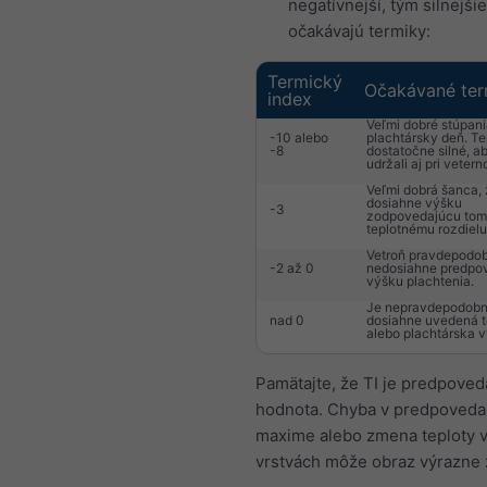
negatívnejší, tým silnejšie
očakávajú termiky:
Termický
Očakávané ter
index
Veľmi dobré stúpani
-10 alebo
plachtársky deň. Te
-8
dostatočne silné, a
udržali aj pri vetern
Veľmi dobrá šanca, 
dosiahne výšku
-3
zodpovedajúcu tom
teplotnému rozdielu
Vetroň pravdepodo
-2 až 0
nedosiahne predpo
výšku plachtenia.
Je nepravdepodobn
nad 0
dosiahne uvedená 
alebo plachtárska v
Pamätajte, že TI je predpove
hodnota. Chyba v predpoved
maxime alebo zmena teploty v
vrstvách môže obraz výrazne 