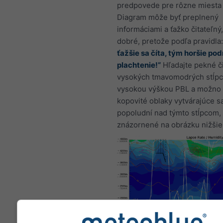
predpovede pre rôzne miesta 
Diagram môže byť preplnený
informáciami a ťažko čitateľný,
dobré, pretože podľa pravidla
ťažšie sa číta, tým horšie po
plachtenie!“
Hľadajte pekné či
vysokých tmavomodrých stĺpc
vysokou výškou PBL a možno 
kopovité oblaky vytvárajúce s
popoludní nad týmto stĺpcom, 
znázornené na obrázku nižšie