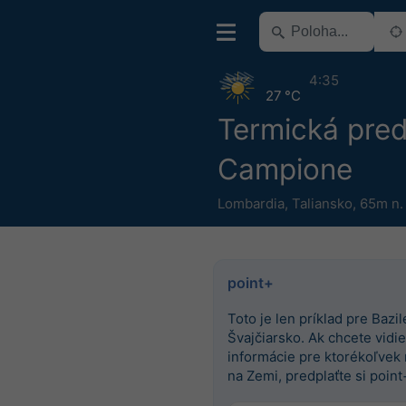
4:35
27 °C
Termická pre
Campione
Lombardia
,
Taliansko
,
65m n.
point+
Toto je len príklad pre Bazile
Švajčiarsko. Ak chcete vidieť
informácie pre ktorékoľvek
na Zemi, predplaťte si point