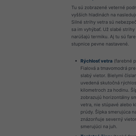
Tu sú zobrazené veterné pod
vyšších hladinách na nasleduj
Silné strihy vetra sú nebezpe
sa im vyhýbať. Už slabé strihy
narúšajú termiku. Aj tu sú far
stupnice pevne nastavené.
Rýchlosť vetra
(farebné p
Fialová a tmavomodrá pre
slabý vietor. Bielymi čísla
uvedená skutočná rýchlos
kilometroch za hodinu. Ší
zobrazujú horizontálny s
vetra, nie stúpavé alebo 
prúdy. Šípka smerujúca n
znázorňuje severný vieto
smerujúci na juh.