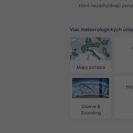
ktoré nezachytávajú poryv
Viac meteorologických úda
Mapy počasia
his
Stueve &
Sounding