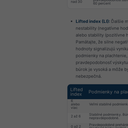
nad 30
60 percent
Lifted index (LI):
Ďalšie m
nestability (negatívne ho
alebo stability (pozitívne 
Pamätajte, že silne negat
hodnoty signalizujú vynik
podmienky na plachtenie,
pravdepodobnosť výskytu
búrok je vysoká a môže b
nebezpečná.
Lifted
Podmienky na pla
index
6
alebo
Veľmi stabilné podmienk
viac
Stabilné podmienky. Bú
2 až 6
nepravdepodobné.
Pravdepodobné prehánk
0 až 2