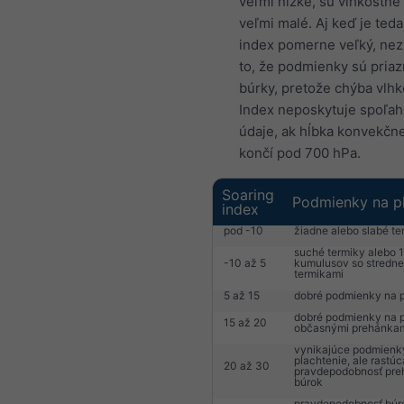
veľmi nízke, sú vlhkostné
veľmi malé. Aj keď je ted
index pomerne veľký, ne
to, že podmienky sú priaz
búrky, pretože chýba vlhk
Index neposkytuje spoľah
údaje, ak hĺbka konvekčne
končí pod 700 hPa.
Soaring
Podmienky na pl
index
pod -10
žiadne alebo slabé te
suché termiky alebo 1
-10 až 5
kumulusov so stredne
termikami
5 až 15
dobré podmienky na p
dobré podmienky na p
15 až 20
občasnými prehánka
vynikajúce podmienk
plachtenie, ale rastúc
20 až 30
pravdepodobnosť pre
búrok
pravdepodobnosť búr