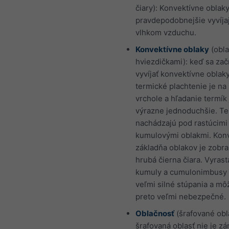
čiary): Konvektívne oblaky
pravdepodobnejšie vyvíja
vlhkom vzduchu.
Konvektívne oblaky
(obla
hviezdičkami): keď sa za
vyvíjať konvektívne oblaky
termické plachtenie je na
vrchole a hľadanie termík 
výrazne jednoduchšie. Te
nachádzajú pod rastúcimi
kumulovými oblakmi. Kon
základňa oblakov je zobr
hrubá čierna čiara. Vyrast
kumuly a cumulonimbusy
veľmi silné stúpania a mô
preto veľmi nebezpečné.
Oblačnosť
(šrafované obla
šrafovaná oblasť nie je z