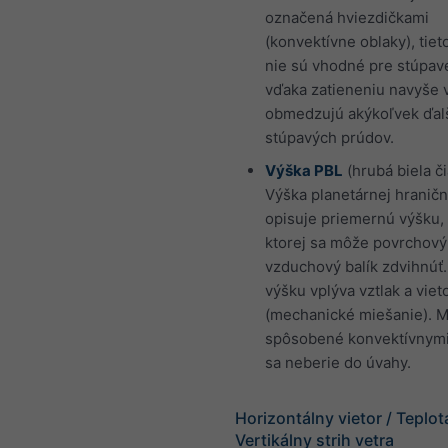
označená hviezdičkami
(konvektívne oblaky), tiet
nie sú vhodné pre stúpav
vďaka zatieneniu navyše 
obmedzujú akýkoľvek ďalš
stúpavých prúdov.
Výška PBL
(hrubá biela či
Výška planetárnej hraničn
opisuje priemernú výšku,
ktorej sa môže povrchový
vzduchový balík zdvihnúť.
výšku vplýva vztlak a viet
(mechanické miešanie). M
spôsobené konvektívnymi
sa neberie do úvahy.
Horizontálny vietor / Teplot
Vertikálny strih vetra