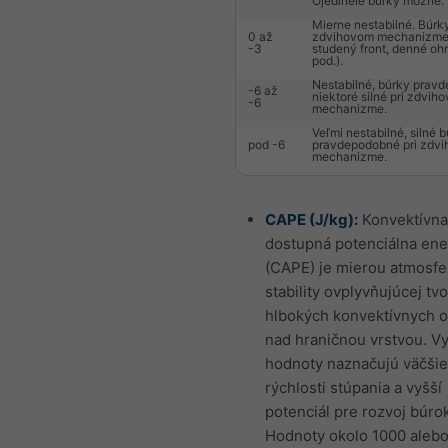
Ojedinelé búrky možné.
Mierne nestabilné. Búrk
0 až
zdvihovom mechanizme (
-3
studený front, denné ohr
pod.).
Nestabilné, búrky prav
-6 až
niektoré silné pri zdvih
-6
mechanizme.
Veľmi nestabilné, silné 
pod -6
pravdepodobné pri zdv
mechanizme.
CAPE (J/kg):
Konvektívna
dostupná potenciálna ene
(CAPE) je mierou atmosfe
stability ovplyvňujúcej tv
hlbokých konvektívnych 
nad hraničnou vrstvou. V
hodnoty naznačujú väčšie
rýchlosti stúpania a vyšší
potenciál pre rozvoj búrok
Hodnoty okolo 1000 alebo