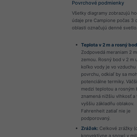
Povrchové podmienky
Všetky diagramy zobrazujú h
údaje pre Campione počas 3 dn
oblasti označujú denné svetlo
Teplota v 2 m a rosný bod
Zodpovedá meraniam 2 m
zemou. Rosný bod v 2 m u
koľko vody je vo vzduchu 
povrchu, odkiaľ by sa moh
potenciálne termiky. Väčší
medzi teplotou a rosným
znamená nižšiu vlhkosť a 
vyššiu základňu oblakov.
Fahrenheit zatiaľ nie je
podporovaný.
Zrážok:
Celkové zrážky (
konvektívne a snow) v mi