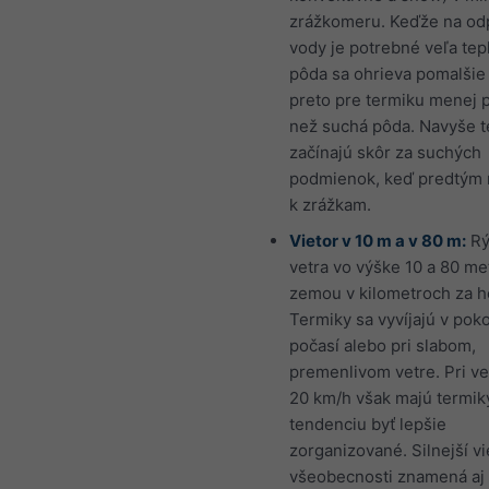
zrážkomeru. Keďže na od
vody je potrebné veľa tep
pôda sa ohrieva pomalšie 
preto pre termiku menej p
než suchá pôda. Navyše t
začínajú skôr za suchých
podmienok, keď predtým 
k zrážkam.
Vietor v 10 m a v 80 m:
Rý
vetra vo výške 10 a 80 me
zemou v kilometroch za h
Termiky sa vyvíjajú v po
počasí alebo pri slabom,
premenlivom vetre. Pri ve
20 km/h však majú termik
tendenciu byť lepšie
zorganizované. Silnejší vi
všeobecnosti znamená aj 