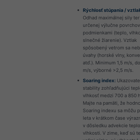
Rýchlosť stúpania / vztla
Odhad maximálnej sily te
určenej výlučne povrcho
podmienkami (teplo, vlhko
slnečné žiarenie). Vztlak
spôsobený vetrom sa neb
úvahy (horské vlny, konv
atď.). Minimum 1,5 m/s, d
m/s, výborné >2,5 m/s.
Soaring index:
Ukazovate
stability zohľadňujúci tepl
vlhkosť medzi 700 a 850 
Majte na pamäti, že hodn
Soaring indexu sa môžu 
leta v krátkom čase výraz
v dôsledku advekcie teplo
vlhkosti. V zime, keď sú t