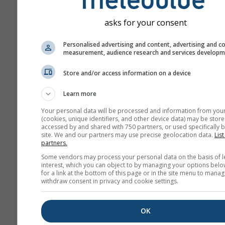
Toto je príklad vynikajúcich 
na plachtenie, ktoré sa často 
asks for your consent
Bitterwasser (Namíbia), jedno
najlepších plachtárskych mies
Personalised advertising and content, advertising and c
Takéto podmienky nikdy nena
measurement, audience research and services develop
väčšine miest, ale podobné v
Store and/or access information on a device
dosahujúce nižšie výšky môže
dobrých dňoch nájsť takmer k
Learn more
Your personal data will be processed and information from you
Sklon teploty
sa meria v 
(cookies, unique identifiers, and other device data) may be store
accessed by and shared with 750 partners, or used specifically b
na 100 m výškového rozdi
site. We and our partners may use precise geolocation data.
List
Presná hodnota je vyzna
partners.
bielymi štítkami na obrys
Some vendors may process your personal data on the basis of l
čiarach. Inverzie (veľmi s
interest, which you can object to by managing your options belo
for a link at the bottom of this page or in the site menu to manag
podmienky) majú kladné 
withdraw consent in privacy and cookie settings.
a sú vyfarbené od žltej po
červenú. Hranica medzi z
OK
modrou zodpovedá štan
atmosférickým podmienk