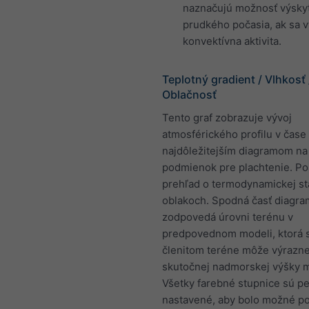
naznačujú možnosť výsky
prudkého počasia, ak sa v
konvektívna aktivita.
Teplotný gradient / Vlhkosť 
Oblačnosť
Tento graf zobrazuje vývoj
atmosférického profilu v čase 
najdôležitejším diagramom n
podmienok pre plachtenie. Po
prehľad o termodynamickej sta
oblakoch. Spodná časť diagr
zodpovedá úrovni terénu v
predpovednom modeli, ktorá 
členitom teréne môže výrazne 
skutočnej nadmorskej výšky m
Všetky farebné stupnice sú p
nastavené, aby bolo možné p