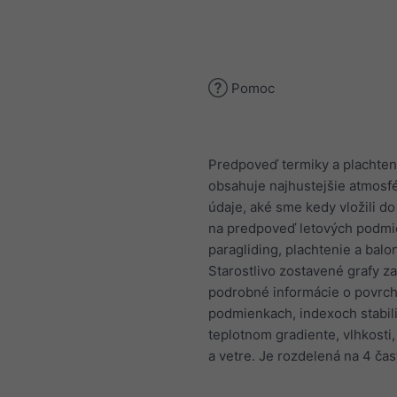
Pomoc
Predpoveď termiky a plachten
obsahuje najhustejšie atmosf
údaje, aké sme kedy vložili d
na predpoveď letových podmi
paragliding, plachtenie a balo
Starostlivo zostavené grafy z
podrobné informácie o povrc
podmienkach, indexoch stabili
teplotnom gradiente, vlhkosti
a vetre. Je rozdelená na 4 čast