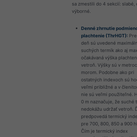
sa zmestili do 4 sekcií: slabé,
výborné.
Denné zhrnutie podmien
plachtenie (ThrHGT):
Pre
deň sú uvedené maximáln
suchých termík ako aj ma
očakávaná výška plachten
vetroň. Výšky sú v metro
morom. Podobne ako pri
ostatných indexoch sú ho
veľmi približné a v členit
nie sú veľmi použiteľné. 
0 m naznačuje, že suché 
nedokážu udržať vetroň. Ď
predpovedá termický inde
pre 700, 800, 850 a 900 h
Čím je termický index