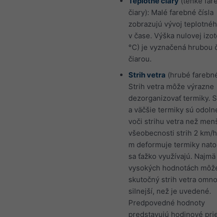
Teplotné čiary
(tenké far
čiary): Malé farebné čísla
zobrazujú vývoj teplotnéh
v čase. Výška nulovej izo
°C) je vyznačená hrubou 
čiarou.
Strih vetra
(hrubé farebné
Strih vetra môže výrazne
dezorganizovať termiky. S
a väčšie termiky sú odoln
voči strihu vetra než men
všeobecnosti strih 2 km/h
m deformuje termiky nato
sa ťažko využívajú. Najmä 
vysokých hodnotách môže
skutočný strih vetra omn
silnejší, než je uvedené.
Predpovedné hodnoty
predstavujú hodinové pri