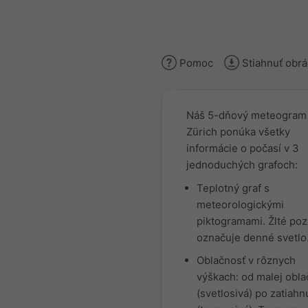
Pomoc
Stiahnuť obr
Náš 5-dňový meteogram
Zürich ponúka všetky
informácie o počasí v 3
jednoduchých grafoch:
Teplotný graf s
meteorologickými
piktogramami. Žlté poz
označuje denné svetlo
Oblačnosť v rôznych
výškach: od malej obla
(svetlosivá) po zatiahn