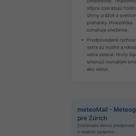
(tmavosivá). Tmavomo
stĺpce zobrazujú hodi
úhrny zrážok a svetlo
prehánky. Hviezdička
označuje sneženie.
Predpovedané rýchlost
vetra sú modré a nára
vetra zelené. Hroty ší
smerujú rovnakým sm
ako vietor.
meteoMail - Meteo
pre Zürich
Dostávajte dennú predpoveď 
e-mailom zadarmo.