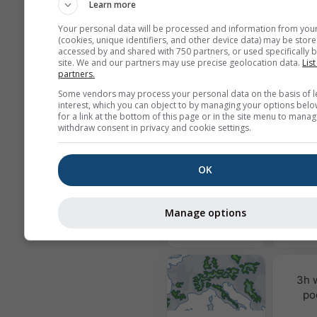
Vašu e-mailovú adresu neposkytu
Learn more
tretím stranám, ako je uvedené v 
Your personal data will be processed and information from you
zásadách ochrany súkromia
. Pou
(cookies, unique identifiers, and other device data) may be store
služieb meteoblue súhlasíte s naši
accessed by and shared with 750 partners, or used specifically b
obchodnými podmienkami
. Vašu 
site. We and our partners may use precise geolocation data.
List
adresu bude možné používať aj s ď
partners.
službami meteoblue.
Some vendors may process your personal data on the basis of l
interest, which you can object to by managing your options belo
for a link at the bottom of this page or in the site menu to manag
withdraw consent in privacy and cookie settings.
Viac meteorologických úda
OK
Kvalita
&
Manage options
MultiModel
3h 
po