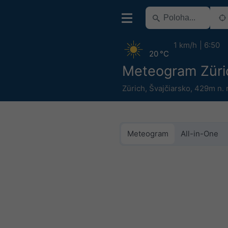
1 km/h
6:50
20 °C
Meteogram Züri
Zürich
,
Švajčiarsko
,
429m n. 
Meteogram
All-in-One