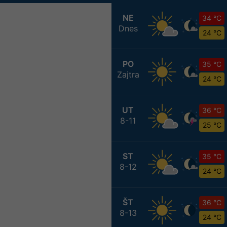
NE
34 °C
Dnes
24 °C
PO
35 °C
Zajtra
24 °C
UT
36 °C
8-11
25 °C
ST
35 °C
8-12
24 °C
ŠT
36 °C
8-13
24 °C