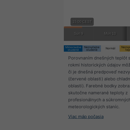
15:00 CEST
Sun 9
Mon 10
Mimoriadne
Nezvyčajne
Nezvy
Normál
studené
studené
tep
Porovnaním dnešných teplôt 
rokmi historických údajov môž
či je dnešná predpoveď nezvy
(červené oblasti) alebo chlad
oblasti). Farebné bodky zobra
skutočne namerané teploty z
profesionálnych a súkromnýc
meteorologických staníc.
Viac máp počasia