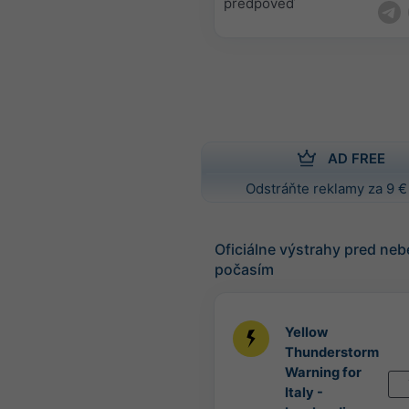
predpoveď
AD FREE
Odstráňte reklamy za 9 €
Oficiálne výstrahy pred n
počasím
Yellow
Thunderstorm
Warning for
Italy -