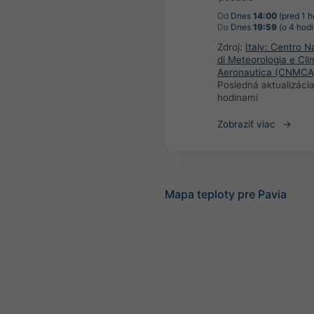
Od
Dnes
14:00
(pred 1 h
Do
Dnes
19:59
(o 4 hodi
Zdroj:
Italy: Centro N
di Meteorologia e Cli
Aeronautica (CNMCA
Posledná aktualizáci
hodinami
Zobraziť viac
Mapa teploty pre Pavia