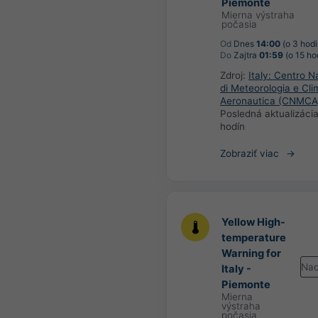
Piemonte
Mierna výstraha
počasia
Od
Dnes
14:00
(o 3 hodi
Do
Zajtra
01:59
(o 15 ho
Zdroj:
Italy: Centro N
di Meteorologia e Cli
Aeronautica (CNMCA
Posledná aktualizáci
hodín
Zobraziť viac
Yellow High-
temperature
Warning for
Nad
Italy -
Piemonte
Mierna
výstraha
počasia