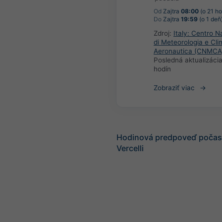
Od
Zajtra
08:00
(o 21 ho
Do
Zajtra
19:59
(o 1 deň
Zdroj:
Italy: Centro N
di Meteorologia e Cli
Aeronautica (CNMCA
Posledná aktualizáci
hodín
Zobraziť viac
Hodinová predpoveď počasi
Vercelli