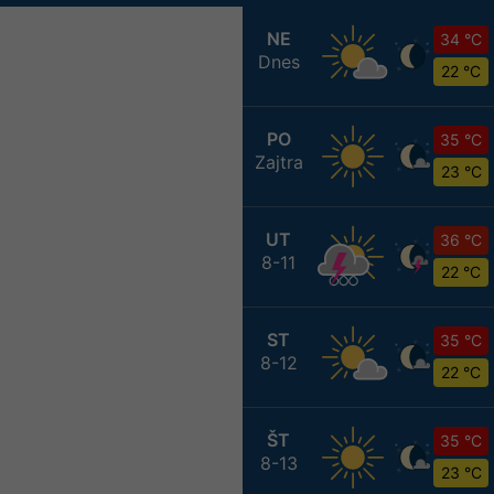
NE
34 °C
Dnes
22 °C
PO
35 °C
Zajtra
23 °C
UT
36 °C
8-11
22 °C
ST
35 °C
8-12
22 °C
ŠT
35 °C
8-13
23 °C