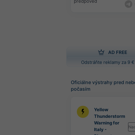
predpoveď
AD FREE
Odstráňte reklamy za 9 €
Oficiálne výstrahy pred n
počasím
Yellow
Thunderstorm
Warning for
Na
Italy -