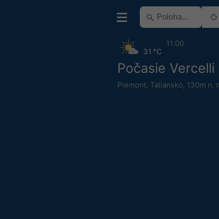
11:00
31 °C
Počasie Vercelli
Piemont
,
Taliansko
,
130m n. 