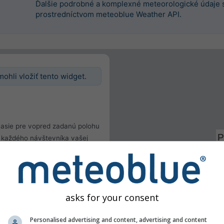
Ďalšie podrobné a komplexné meteorologické údaje 
prostredníctvom meteoblue Weather API.
mohli vložiť tento widget.
asie pre vopred zadanú polohu
hu každého návštevníka vašej
hu
teľa
asks for your consent
Personalised advertising and content, advertising and content