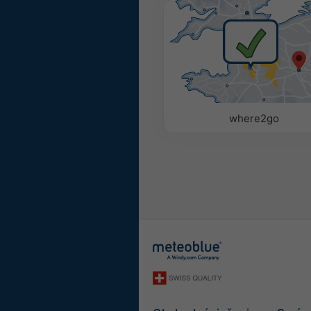
Farebné
Monochr
Parametre
Pomocou nasledujúcich m
pridať alebo z neho odstr
parametre.
where2go
Piktogram
Teplota (max.)
Teplota (min.)
Rýchlosť vetra
Nárazy vetra
Smer vetra
Index UV