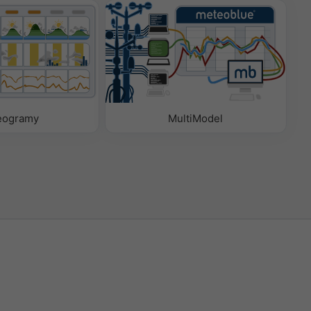
eogramy
MultiModel