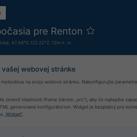
počasia pre Renton
ické
,
47.48°S 122.22°Z,
12m n. m.
vašej webovej stránke
 meteoblue na svoju webovú stránku. Nakonfigurujte parametre 
e zmeniť vlastnosti iframe (okrem „src“), aby čo najlepšie zap
TML generované konfigurátorom. Widget je bezplatný pre kome
ke
„Widget“
.