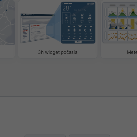
omatické
ožností môžete do widgetu
ániť meteorologické
3h widget počasia
Met