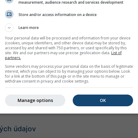
measurement, audience research and services development
Store and/or access information on a device
Learn more
Your personal data will be processed and information from your device
(cookies, unique identifiers, and other device data) may be stored by,
mph
kn
accessed by and shared with 750 partners, or used specifically by this
site. We and our partners may use precise geolocation data.
List of
partners.
Some vendors may process your personal data on the basis of legitimate
interest, which you can object to by managing your options below. Look
for a link at the bottom of this page or in the site menu to manage or
withdraw consent in privacy and cookie settings.
Manage options
OK
ých údajov