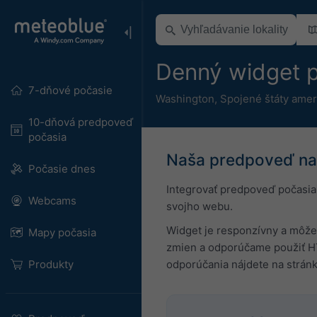
Denný widget 
7-dňové počasie
Washington
,
Spojené štáty amer
10-dňová predpoveď
počasia
Naša predpoveď na 
Počasie dnes
Integrovať predpoveď počasia
Webcams
svojho webu.
Widget je responzívny a môžet
Mapy počasia
zmien a odporúčame použiť H
Produkty
odporúčania nájdete na strán