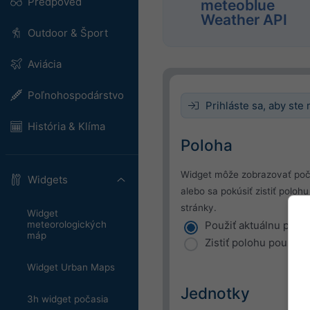
Predpoveď
meteoblue
Weather API
Outdoor & Šport
Aviácia
Poľnohospodárstvo
Prihláste sa, aby ste 
História & Klíma
Poloha
Widget môže zobrazovať poč
Widgets
alebo sa pokúsiť zistiť polo
stránky.
Widget
meteorologických
Použiť aktuálnu polo
máp
Zistiť polohu používa
Widget Urban Maps
Jednotky
3h widget počasia