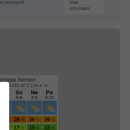
sú dostupné
Viac
informácií