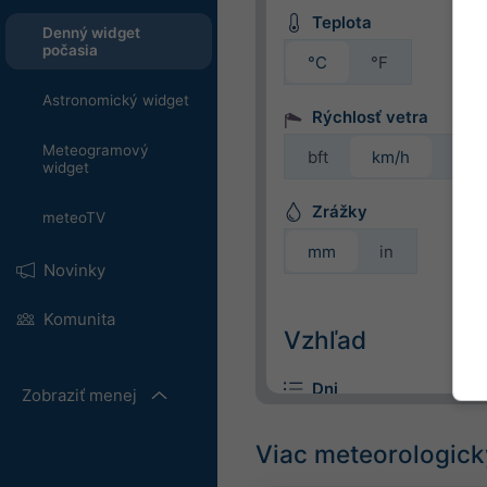
Teplota
Denný widget
počasia
°C
°F
Astronomický widget
Rýchlosť vetra
Meteogramový
bft
km/h
m/s
widget
Zrážky
meteoTV
mm
in
Novinky
Komunita
Vzhľad
Dni
Zobraziť menej
Viac meteorologick
Farebné