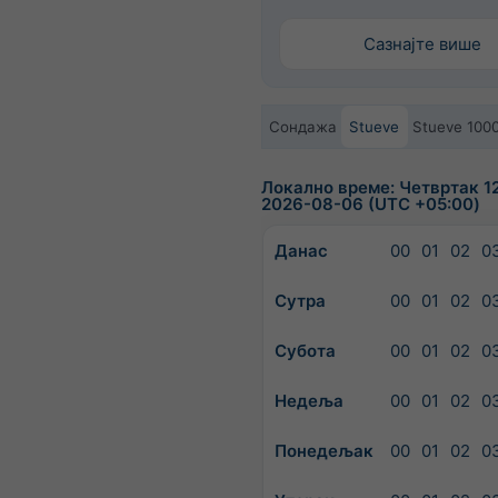
Сазнајте више
Сондажа
Stueve
Stueve 100
Локално време: Четвртак 12
2026-08-06 (UTC +05:00)
Данас
00
01
02
0
Сутра
00
01
02
0
Субота
00
01
02
0
Недеља
00
01
02
0
Понедељак
00
01
02
0