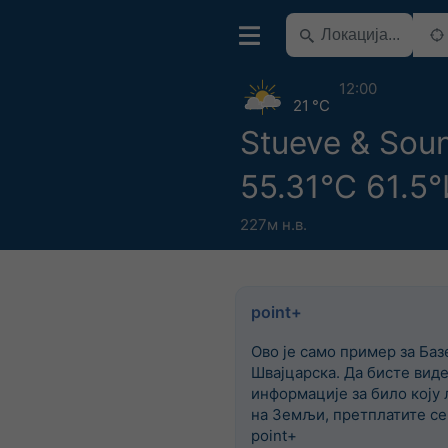
12:00
21 °C
Stueve & Sou
55.31°С 61.5
227м н.в.
point+
Ово је само пример за Баз
Швајцарска. Да бисте вид
информације за било коју 
на Земљи, претплатите се
point+