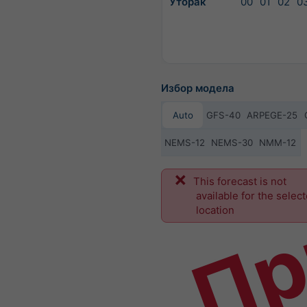
Уторак
00
01
02
0
Избор модела
Auto
GFS-40
ARPEGE-25
NEMS-12
NEMS-30
NMM-12
Пр
This forecast is not
available for the selec
location