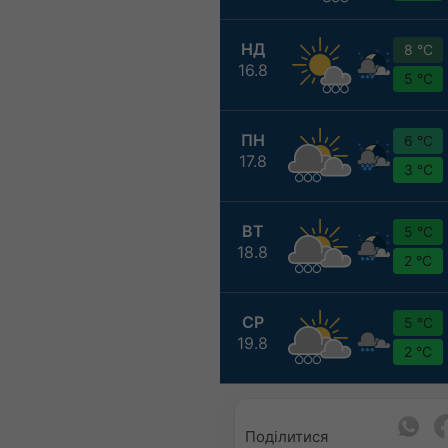
НД
8 °C
16.8
5 °C
ПН
6 °C
17.8
3 °C
ВТ
5 °C
18.8
2 °C
СР
5 °C
19.8
2 °C
Поділитися