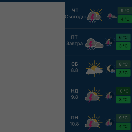
ЧТ
9 °C
Сьогодні
4 °C
ПТ
6 °C
Завтра
3 °C
СБ
8 °C
8.8
3 °C
НД
10 °C
9.8
3 °C
ПН
9 °C
10.8
4 °C