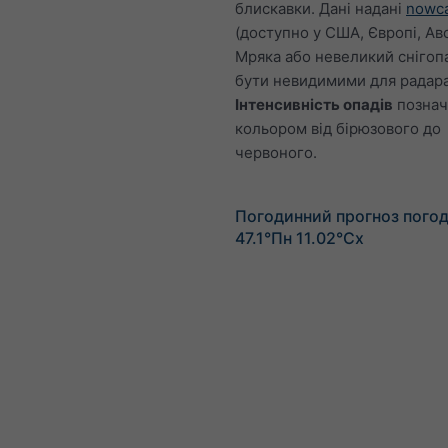
блискавки. Дані надані
nowca
(доступно у США, Європі, Авс
Мряка або невеликий снігоп
бути невидимими для радара
Інтенсивність опадів
познач
кольором від бірюзового до
червоного.
Погодинний прогноз погод
47.1°Пн 11.02°Сх