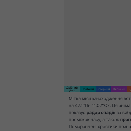
Дрібний
Слабкий
Помірний
Сильний
дощ
с
Мітка місцезнаходження вс
на 47.1°Пн 11.02°Сх. Ця аніма
показує
радар опадів
за виб
проміжок часу, а також
прог
Помаранчеві хрестики позн