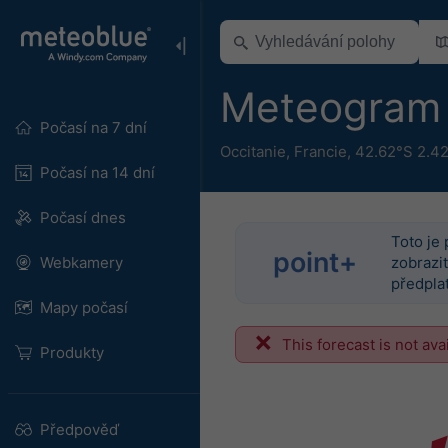
Meteogram
Počasí na 7 dní
Occitanie
,
Francie
,
42.62°S 2.4
Počasí na 14 dní
Počasí dnes
Toto je 
point+
Webkamery
zobrazit
předplať
Mapy počasí
This forecast is not ava
Produkty
Předpověď