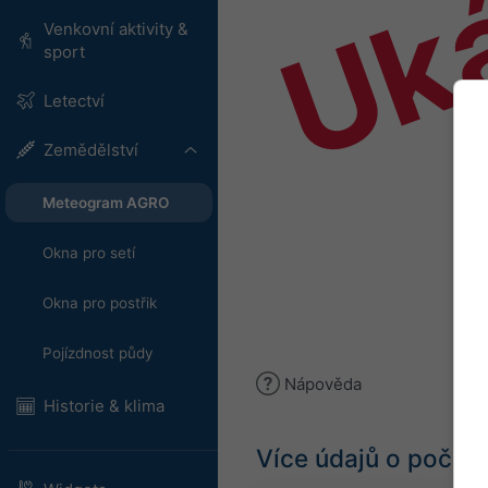
Uk
Venkovní aktivity &
sport
Letectví
Zemědělství
Meteogram AGRO
Okna pro setí
Okna pro postřik
Pojízdnost půdy
Nápověda
Historie & klima
Více údajů o počasí