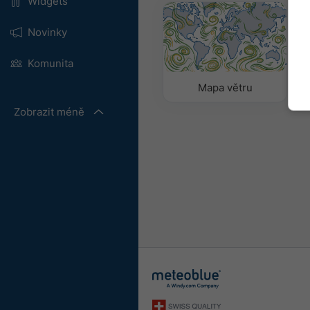
Widgets
Novinky
Komunita
Mapa větru
Zobrazit méně