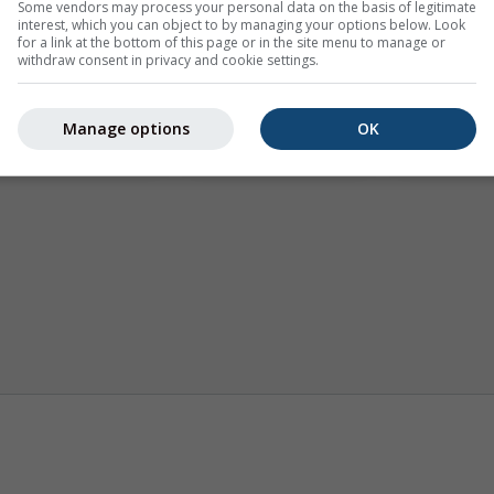
Some vendors may process your personal data on the basis of legitimate
interest, which you can object to by managing your options below. Look
for a link at the bottom of this page or in the site menu to manage or
withdraw consent in privacy and cookie settings.
Manage options
OK
Klima (modelované)
Sezónní předpověď
Mapy p