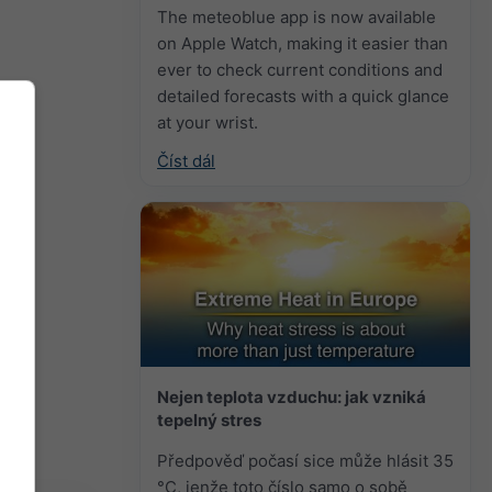
The meteoblue app is now available
on Apple Watch, making it easier than
ever to check current conditions and
detailed forecasts with a quick glance
at your wrist.
Číst dál
Nejen teplota vzduchu: jak vzniká
tepelný stres
Předpověď počasí sice může hlásit 35
°C, jenže toto číslo samo o sobě