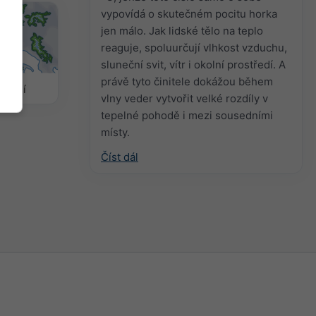
vypovídá o skutečném pocitu horka
jen málo. Jak lidské tělo na teplo
reaguje, spoluurčují vlhkost vzduchu,
sluneční svit, vítr i okolní prostředí. A
právě tyto činitele dokážou během
očasí
vlny veder vytvořit velké rozdíly v
tepelné pohodě i mezi sousedními
místy.
Číst dál