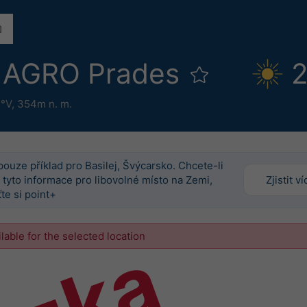
 AGRO Prades
2
2°V,
354m n. m.
pouze příklad pro Basilej, Švýcarsko. Chcete-li
 tyto informace pro libovolné místo na Zemi,
Zjistit ví
te si point+
ilable for the selected location