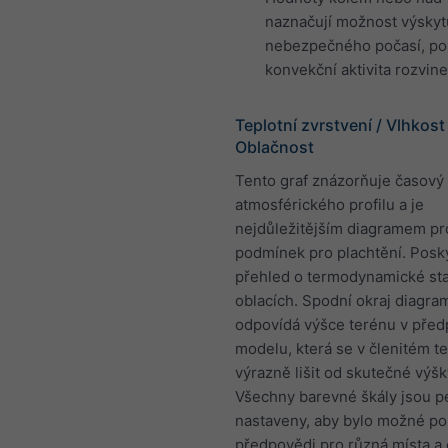
naznačují možnost výskyt
nebezpečného počasí, po
konvekční aktivita rozvine
Teplotní zvrstvení / Vlhkost 
Oblačnost
Tento graf znázorňuje časový
atmosférického profilu a je
nejdůležitějším diagramem p
podmínek pro plachtění. Posk
přehled o termodynamické stab
oblacích. Spodní okraj diagra
odpovídá výšce terénu v pře
modelu, která se v členitém 
výrazně lišit od skutečné výšk
Všechny barevné škály jsou 
nastaveny, aby bylo možné po
předpovědi pro různá místa a 