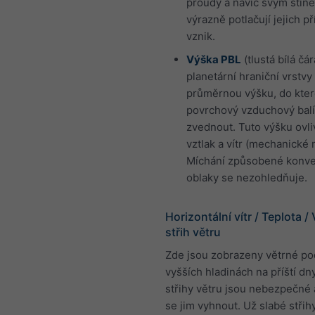
proudy a navíc svým stín
výrazně potlačují jejich p
vznik.
Výška PBL
(tlustá bílá čá
planetární hraniční vrstvy
průměrnou výšku, do kter
povrchový vzduchový bal
zvednout. Tuto výšku ovli
vztlak a vítr (mechanické 
Míchání způsobené konv
oblaky se nezohledňuje.
Horizontální vítr / Teplota / 
střih větru
Zde jsou zobrazeny větrné p
vyšších hladinách na příští dny
střihy větru jsou nebezpečné 
se jim vyhnout. Už slabé střih