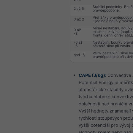
Stabilní podmínky. Bouř
2 až 6
pravděpodobné.
Přeháňky pravděpodobn
0 až 2
Ojedinělé bouřky možné
Mírně nestabilní. Bouřk
0 až
existenci zdvihu (např. 
-3
fronta, denní ohřev atd.).
-6 až
Nestabilní, bouřky prav
-6
některé silné při zdvihu.
Velmi nestabilní, silné b
pod -6
pravděpodobné při zdvi
CAPE (J/kg):
Convective 
Potential Energy je měří
atmosférické stability ovli
tvorbu hluboké konvektiv
oblačnosti nad hraniční vr
Vyšší hodnoty znamenají 
rychlosti stoupavých pro
vyšší potenciál pro vývoj 
Hodnoty kolem nebo nad