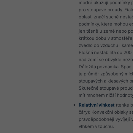
modré ukazují podmínky p
pro stoupavé proudy. Fia
oblasti značí suché nestab
podmínky, které mohou ex
jen těsně u země nebo po
krátkou dobu v atmosféře
zvedlo do vzduchu i kame
Plošná nestabilita do 200
nad zemí se obvykle nezo
Důležitá poznámka: Spád 
je průměr způsobený mí
stoupavých a klesavých p
Skutečné stoupavé prou
mít mnohem nižší hodnot
Relativní vlhkost
(tenké 
čáry): Konvekční oblaky s
pravděpodobněji vyvíjejí 
vlhkém vzduchu.