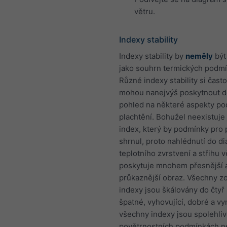
větru.
Indexy stability
Indexy stability by
neměly
být
jako souhrn termických podmí
Různé indexy stability si často
mohou nanejvýš poskytnout 
pohled na některé aspekty p
plachtění. Bohužel neexistuje
index, který by podmínky pro 
shrnul, proto nahlédnutí do d
teplotního zvrstvení a střihu v
poskytuje mnohem přesnější 
průkaznější obraz. Všechny z
indexy jsou škálovány do čtyř 
špatné, vyhovující, dobré a vyn
všechny indexy jsou spolehli
povětrnostních podmínkách 