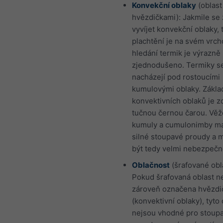
Konvekční oblaky
(oblast
hvězdičkami): Jakmile se
vyvíjet konvekční oblaky,
plachtění je na svém vrch
hledání termik je výrazně
zjednodušeno. Termiky s
nacházejí pod rostoucími
kumulovými oblaky. Zákla
konvektivních oblaků je 
tučnou černou čarou. Věž
kumuly a cumulonimby ma
silné stoupavé proudy a
být tedy velmi nebezpečn
Oblačnost
(šrafované obla
Pokud šrafovaná oblast n
zároveň označena hvězdi
(konvektivní oblaky), tyto
nejsou vhodné pro stoup