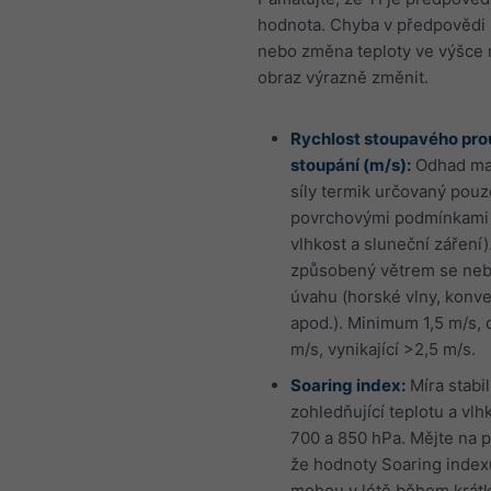
hodnota. Chyba v předpovědi
nebo změna teploty ve výšce
obraz výrazně změnit.
Rychlost stoupavého pro
stoupání (m/s):
Odhad ma
síly termik určovaný pouz
povrchovými podmínkami 
vlhkost a sluneční záření)
způsobený větrem se neb
úvahu (horské vlny, konv
apod.). Minimum 1,5 m/s, 
m/s, vynikající >2,5 m/s.
Soaring index:
Míra stabil
zohledňující teplotu a vlh
700 a 850 hPa. Mějte na p
že hodnoty Soaring index
mohou v létě během krát