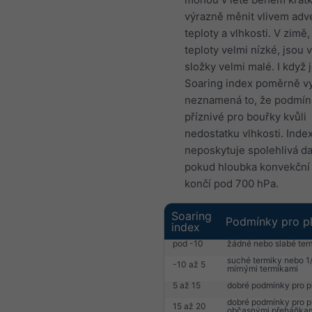
výrazně měnit vlivem adv
teploty a vlhkosti. V zimě,
teploty velmi nízké, jsou 
složky velmi malé. I když 
Soaring index poměrně v
neznamená to, že podmín
příznivé pro bouřky kvůli
nedostatku vlhkosti. Inde
neposkytuje spolehlivá da
pokud hloubka konvekční 
končí pod 700 hPa.
Soaring
Podmínky pro pl
index
pod -10
žádné nebo slabé ter
suché termiky nebo 1
-10 až 5
mírnými termikami
5 až 15
dobré podmínky pro p
dobré podmínky pro p
15 až 20
občasnými přeháňka