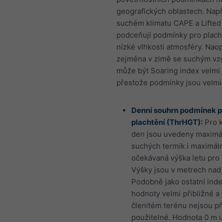
geografických oblastech. Např
suchém klimatu CAPE a Lifted
podceňují podmínky pro placht
nízké vlhkosti atmosféry. Nao
zejména v zimě se suchým v
může být Soaring index velmi
přestože podmínky jsou velmi
Denní souhrn podmínek p
plachtění (ThrHGT):
Pro 
den jsou uvedeny maximá
suchých termik i maximál
očekávaná výška letu pro 
Výšky jsou v metrech na
Podobně jako ostatní inde
hodnoty velmi přibližné a 
členitém terénu nejsou pří
použitelné. Hodnota 0 m 