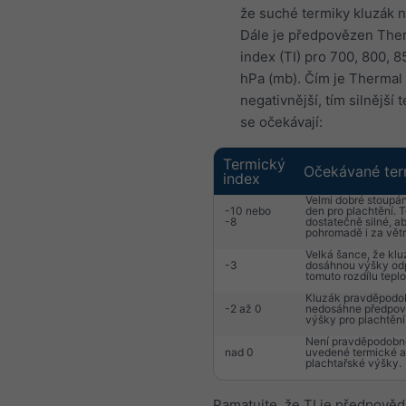
že suché termiky kluzák 
Dále je předpovězen The
index (TI) pro 700, 800, 8
hPa (mb). Čím je Thermal
negativnější, tím silnější 
se očekávají:
Termický
Očekávané ter
index
Velmi dobré stoupán
-10 nebo
den pro plachtění. 
-8
dostatečně silné, a
pohromadě i za vět
Velká šance, že kl
-3
dosáhnou výšky odp
tomuto rozdílu teplo
Kluzák pravděpodo
-2 až 0
nedosáhne předpo
výšky pro plachtění
Není pravděpodobn
nad 0
uvedené termické a
plachtařské výšky.
Pamatujte, že TI je předpověd