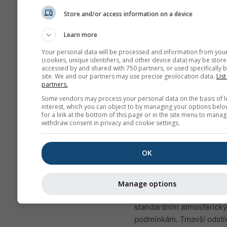
plachtění, jaké se často vyskyt
Store and/or access information on a device
Bitterwasseru (Namibie), jed
nejlepších plachtařských míst
Learn more
Takové podmínky se na většin
Your personal data will be processed and information from you
nikdy nevyskytnou, ale podob
(cookies, unique identifiers, and other device data) may be store
accessed by and shared with 750 partners, or used specifically b
dosahující nižších výšek může
site. We and our partners may use precise geolocation data.
List
dobrých dnů najít téměř kdeko
partners.
Some vendors may process your personal data on the basis of l
interest, which you can object to by managing your options belo
Spád teploty
se měří v ke
for a link at the bottom of this page or in the site menu to manag
na 100 m rozdílu výšky. P
withdraw consent in privacy and cookie settings.
hodnota je vytištěna bílým
popisky na vrstevnicích. 
OK
(velmi stabilní podmínky) 
kladné hodnoty a jsou zo
žlutě až červeně. Hranice
Manage options
zelenou a modrou odpoví
standardním atmosférick
podmínkám. Tmavší odstí