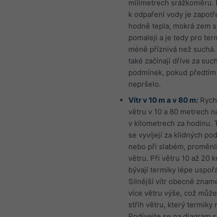
milimetrech srážkoměru. 
k odpaření vody je zapotř
hodně tepla, mokrá zem s
pomaleji a je tedy pro ter
méně příznivá než suchá.
také začínají dříve za suc
podmínek, pokud předtím
nepršelo.
Vítr v 10 m a v 80 m:
Rychl
větru v 10 a 80 metrech n
v kilometrech za hodinu. 
se vyvíjejí za klidných p
nebo při slabém, proměn
větru. Při větru 10 až 20 
bývají termiky lépe uspoř
Silnější vítr obecně znam
více větru výše, což může
střih větru, který termiky r
Podívejte se na diagram s