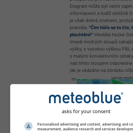
Diagram může být velmi zapl
informacemi a tudíž obtížně či
je však dobré znamení, proto
pravidla:
"Čím hůře se to čte, t
plachtění!"
Hledáte hezké čist
tmavě modrých sloupů sahajíc
výšky, s vysokou výškou PBL 
s malými konvektivními oblaky
nad tímto sloupem odpoledne 
jak je ukázáno na obrázku níže
asks for your consent
Personalised advertising and content, advertising and c
measurement, audience research and services develop
Toto je příklad vynikajících p