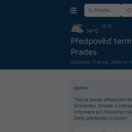
15:10
34 °C
Předpověď term
Prades
Occitanie
,
Francie
,
354m n. m
point+
Toto je pouze příklad pro Ba
Švýcarsko. Chcete-li zobrazi
informace pro libovolné mís
Zemi, předplaťte si point+