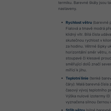
termiku. Barevné škály jsou t
nastaveny.
Rychlost větru
(barevné p
Fialová a tmavě modrá pře
klidný vítr. Bílá čísla udáva
skutečnou rychlost v kil
za hodinu. Větrné šipky u
horizontální směr větru, n
stoupavé či klesavé proud
směřující dolů značí sever
mířící k jihu.
Teplotní linie
(tenké bare
čáry): Malá barevná čísla 
časový vývoj teplotního pr
Výška nulové izotermy (0 
vyznačena silnou černou 
Střih větru
(silné barevné 