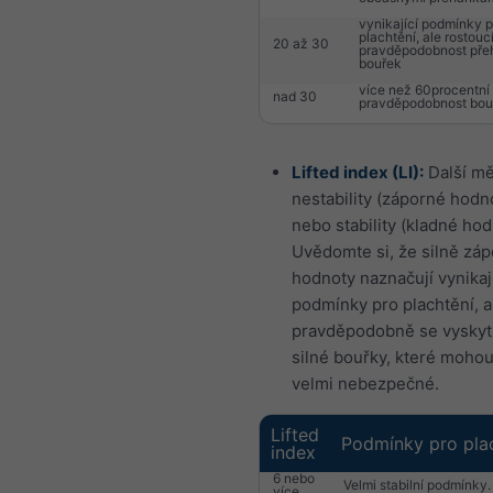
vynikající podmínky p
plachtění, ale rostouc
20 až 30
pravděpodobnost pře
bouřek
více než 60procentní
nad 30
pravděpodobnost bou
Lifted index (LI):
Další mě
nestability (záporné hodn
nebo stability (kladné hod
Uvědomte si, že silně zá
hodnoty naznačují vynikaj
podmínky pro plachtění, a
pravděpodobně se vysky
silné bouřky, které mohou
velmi nebezpečné.
Lifted
Podmínky pro pla
index
6 nebo
Velmi stabilní podmínky.
více