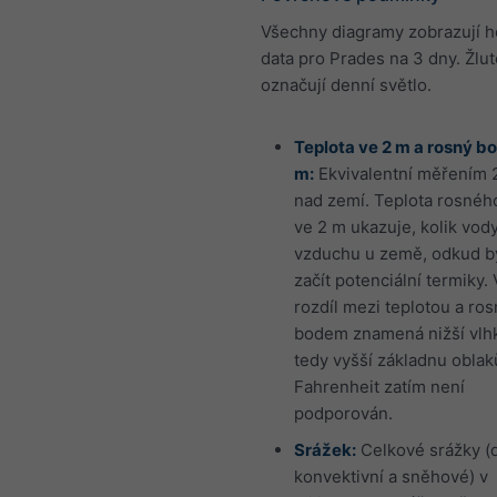
Všechny diagramy zobrazují 
data pro Prades na 3 dny. Žlut
označují denní světlo.
Teplota ve 2 m a rosný bo
m:
Ekvivalentní měřením 
nad zemí. Teplota rosnéh
ve 2 m ukazuje, kolik vody
vzduchu u země, odkud b
začít potenciální termiky. 
rozdíl mezi teplotou a ro
bodem znamená nižší vlhk
tedy vyšší základnu oblak
Fahrenheit zatím není
podporován.
Srážek:
Celkové srážky (d
konvektivní a sněhové) v