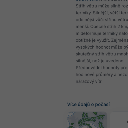
Střih větru může silně roz
termiky. Silnější, větší te
odolnější vůči střihu větr
menší. Obecně střih 2 km/
m deformuje termiky natol
obtížné je využít. Zejmén
vysokých hodnot může bý
skutečný střih větru mn
silnější, než je uvedeno.
Předpovědní hodnoty před
hodinové průměry a nezo
nárazový vítr.
Více údajů o počasí