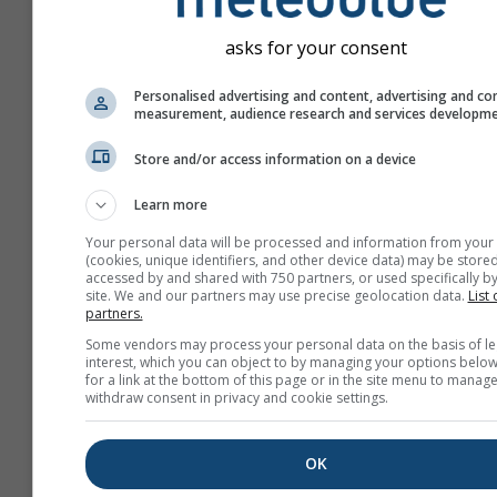
asks for your consent
Personalised advertising and content, advertising and co
measurement, audience research and services developm
Store and/or access information on a device
Learn more
Your personal data will be processed and information from your
(cookies, unique identifiers, and other device data) may be stored
accessed by and shared with 750 partners, or used specifically by
site. We and our partners may use precise geolocation data.
List 
Vytvořte nové meteoTV
partners.
Some vendors may process your personal data on the basis of le
Více informací
interest, which you can object to by managing your options below
for a link at the bottom of this page or in the site menu to manage
withdraw consent in privacy and cookie settings.
OK