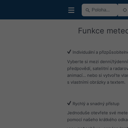
Funkce mete
Individuální a přizpůsobiteln
Vyberte si mezi denní/týdenní
předpovědí, satelitní a radaro
animací... nebo si vytvořte vl
s vlastními obrázky a textem.
Rychlý a snadný přístup
Jednoduše otevřete své met
pomocí našeho krátkého odka